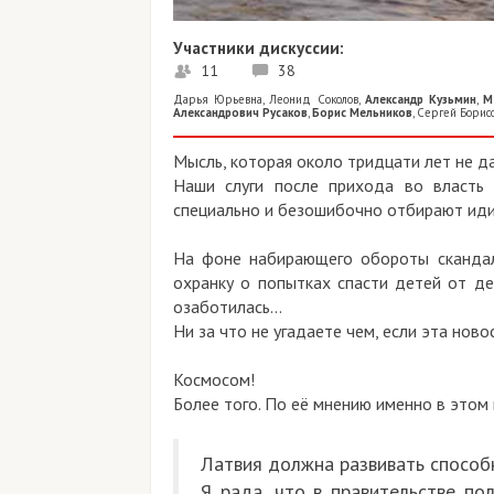
Участники дискуссии:
11
38
Дарья Юрьевна
,
Леонид Соколов
,
Александр Кузьмин
,
М
Александрович Русаков
,
Борис Мельников
,
Сергей Борисо
Мысль, которая около тридцати лет не да
Наши слуги после прихода во власть
специально и безошибочно отбирают ид
На фоне набирающего обороты скандал
охранку о попытках спасти детей от д
озаботилась...
Ни за что не угадаете чем, если эта ново
Космосом!
Более того. По её мнению именно в этом
Латвия должна развивать способ
Я рада, что в правительстве по