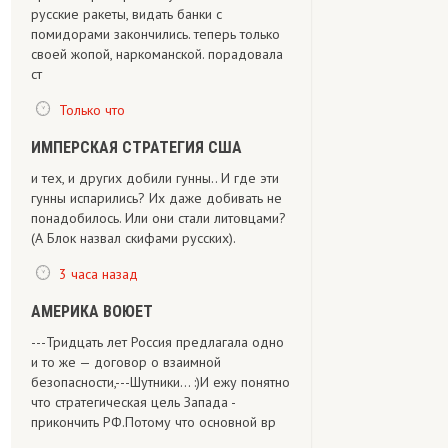
русские ракеты, видать банки с
помидорами закончились. теперь только
своей жопой, наркоманской. порадовала
ст
Только что
ИМПЕРСКАЯ СТРАТЕГИЯ США
и тех, и других добили гунны.. И где эти
гунны испарились? Их даже добивать не
понадобилось. Или они стали литовцами?
(А Блок назвал скифами русских).
3 часа назад
АМЕРИКА ВОЮЕТ
---Тридцать лет Россия предлагала одно
и то же — договор о взаимной
безопасности,---Шутники... :)И ежу понятно
что стратегическая цель Запада -
прикончить РФ.Потому что основной вр