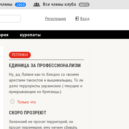
 члены
Все члены клуба
2020
6671
Регистрация
Вход
ория
куропаты
РЕПЛИКИ
ЕДИНИЦА ЗА ПРОФЕССИОНАЛИЗМ
Ну, да, Латвия как-то бледно со своими
арестами таксистов и вышивальщиц. То ли
дело террористы украинские ( тянущие и
прикрывающие их британцы.)
Только что
СКОРО ПРОЗРЕЮТ
Зеленский не просит территорий, он
просит перемирия. ему нечем сбивать