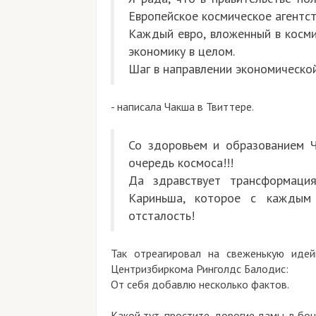
Европейское космическое агентст
Каждый евро, вложенный в косми
экономику в целом.
Шаг в направлении экономическо
- написала Чакша в Твиттере.
Со здоровьем и образованием Ч
очередь космоса!!!
Да здравствует трансформаци
Кариньша, которое с каждым
отсталость!
Так отреагировал на свеженькую иде
Центризбиркома Ринголдс Балодис:
От себя добавлю несколько фактов.
Какой тут, простите, дорогие дамы, в бо