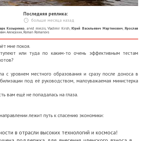
Последняя реплика:
больше месяца назад
арк Козыренко
,
arvid miezis
,
Vladimir Kirsh
,
Юрий Васильевич Мартинович
,
Ярослав
вич Алексахин
,
Roman Romanovs
ёт мне покоя.
 тупеют или туда по каким-то очень эффективным тестам
иотов?
а с уровнем местного образования и сразу после доноса в
ебилизации под её руководством, малоуважаемая министерка
сть вам ещё не попадалась на глаза.
 направлении лежит путь к спасению экономики:
ности в отрасли высоких технологий и космоса!
лучена поддержка для внесения членского взноса в