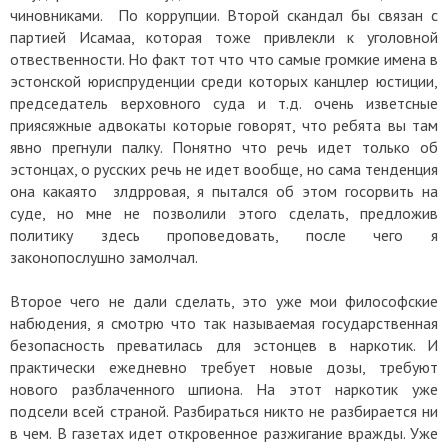
чиновниками. По коррупции. Второй скандал бы связан с
партией Исамаа, которая тоже привлекли к уголовной
отвественности. Но факт тот что что самые громкие имена в
эстонской юриспруденции среди которых канцлер юстиции,
председатель верховного суда и т.д. очень изветсные
приясяжные адвокаты которые говорят, что ребята вы там
явно прегнули палку. Понятно что речь идет только об
эстонцах, о русских речь не идет вообще, но сама тенденция
она какаято злдрровая, я пытался об этом госорвить на
суде, но мне не позволили этого сделать, предложив
политику здесь проповедовать, после чего я
законопослушно замолчал.
Второе чего не дали сделать, это уже мои философские
набюдения, я смотрю что так называемая государственная
безопасность преватилась для эстонцев в наркотик. И
практически ежедневно требует новые дозы, требуют
нового разблаченного шпиона. На этот наркотик уже
подсели всей страной. Разбираться никто не разбирается ни
в чем. В газетах идет откровенное разжигание вражды. Уже