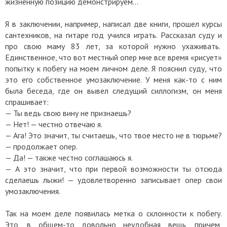
жизненную позицию демонстрируем…
Я в заключении, например, написал две книги, прошел курсы
сантехников, на гитаре год учился играть. Рассказал суду и
про свою маму 83 лет, за которой нужно ухаживать.
Единственное, что вот местный опер мне все время «рисует»
попытку к побегу на моем личном деле. Я пояснил суду, что
это его собственное умозаключение. У меня как-то с ним
была беседа, где он вывел следущий силлогизм, он меня
спрашивает:
— Ты ведь свою вину не признаешь?
— Нет! — честно отвечаю я.
— Ага! Это значит, ты считаешь, что твое место не в тюрьме?
— продолжает опер.
— Да! — также честно соглашаюсь я.
— А это значит, что при первой возможности ты отсюда
сделаешь лыжи! — удовлетворенно записывает опер свои
умозаключения.
Так на моем деле появилась метка о склонности к побегу.
Это, в общем-то довольно неудобная вещь, причем,