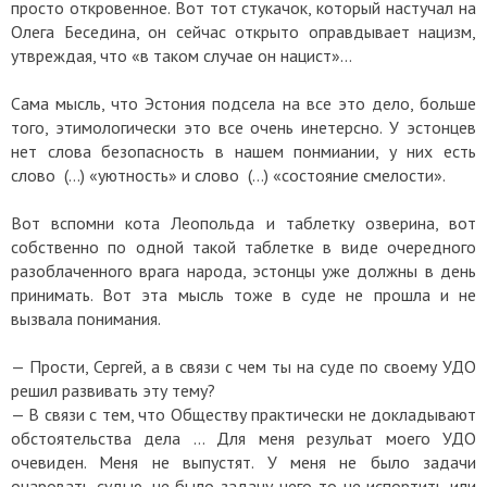
просто откровенное. Вот тот стукачок, который настучал на
Олега Беседина, он сейчас открыто оправдывает нацизм,
утвреждая, что «в таком случае он нацист»…
Сама мысль, что Эстония подсела на все это дело, больше
того, этимологически это все очень инетерсно. У эстонцев
нет слова безопасность в нашем понмиании, у них есть
слово (…) «уютность» и слово (…) «состояние смелости».
Вот вспомни кота Леопольда и таблетку озверина, вот
собственно по одной такой таблетке в виде очередного
разоблаченного врага народа, эстонцы уже должны в день
принимать. Вот эта мысль тоже в суде не прошла и не
вызвала понимания.
— Прости, Сергей, а в связи с чем ты на суде по своему УДО
решил развивать эту тему?
— В связи с тем, что Обществу практически не докладывают
обстоятельства дела … Для меня резульат моего УДО
очевиден. Меня не выпустят. У меня не было задачи
очаровать судью, не было задачу чего-то не испортить или