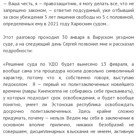
— Ваша честь, я — правозащитник, я могу делать все, что не
запрещено законом, — ответил подсудимый, уже отбывший
за свои убеждения 5 лет лишения свободы из 5 с половиной,
определенных ему в 2021 году Харюским судом…
Этот разговор проходил 30 января в Вируском уездном
суде, а на следующий день Сергей позвонил мне и рассказал
подробности:
«Решение суда по УДО будет вынесено 13 февраля, а
вообще сама эта процедура носила довольно символичный
характер, потому что я, собственно говоря, выступаю
ледоколом. Я — первый из политзаключенных новейшего
времени (лавры Кингисеппа не собираюсь себе присваивать),
у которых подходит срок освобождения, и будет вообще
понятно, умеет ли Эстонская республика освобождать
досрочно политзаключенных. Здесь крайне сложно
придумать, почему — нельзя. Ведем мы себя в заключении в
основном вполне прилично, никаких безобразий не
совершаем, дисциплинарных взыскания не имеем, активную