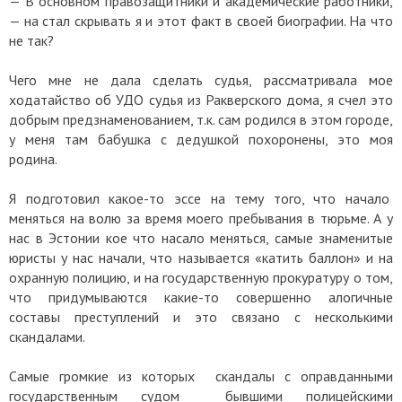
— В основном правозащитники и академические работники,
— на стал скрывать я и этот факт в своей биографии. На что
не так?
Чего мне не дала сделать судья, рассматривала мое
ходатайство об УДО судья из Ракверского дома, я счел это
добрым предзнаменованием, т.к. сам родился в этом городе,
у меня там бабушка с дедушкой похоронены, это моя
родина.
Я подготовил какое-то эссе на тему того, что начало
меняться на волю за время моего пребывания в тюрьме. А у
нас в Эстонии кое что насало меняться, самые знаменитые
юристы у нас начали, что называется «катить баллон» и на
охранную полицию, и на государственную прокуратуру о том,
что придумываются какие-то совершенно алогичные
составы преступлений и это связано с несколькими
скандалами.
Самые громкие из которых скандалы с оправданными
государственным судом бывшими полицейскими