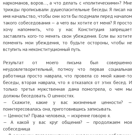
наркоманов, воров…, а что делать с «политическими»? Мне
трижды прописывали душеспасительные беседы. Я писал на
имя начальство, чтобы они хотя бы подумали перед началом
такого собеседования — а чего вы хотите от меня? Я просто
хочу напомнить, что у нас Конституция запрещает
заставлять кого-то менять свои убеждения. Если вы хотите
поменять мои убеждения, то будьте остороны, чтобы не
вступить на неконституционный путь.
Результат от моего письма был совершенно
неудовлетворительный, потмоу что первая социальная
работница просто наврала, что провела со мной какие-то
беседы, вторая наврала, что я отказался от этих бесед. И
только третья мужственная дама помотрела, о чем мы
должны беседовать. О ценностях.
— Скажите, какие у вас жизненные ценности? —
поинтересовалась она, приготовившись записывать.
— Ценности? Права человека, — искренне говорю я.
— А какой у вас круг общения? — продолжаем моя
собеседница