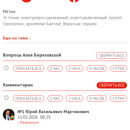
Метки:
Эстония
,
политрепрессированный
,
политзаключенный
,
Сергей
Середенко
,
архипелаг Балтлаг
,
Вируская тюрьма
Еще по теме
↓
Вопросы Алле Березовской
СВЕРНУТЬ ВСЕ
ПОКАЗАТЬ ВСЕ
1 ЧАС
2 ЧАСА
6 ЧАСОВ
СУТКИ
Комментарии
СВЕРНУТЬ ВСЕ
ПОКАЗАТЬ ВСЕ
1 ЧАС
2 ЧАСА
6 ЧАСОВ
СУТКИ
№1
Юрий Васильевич Мартинович
11.02.2026
09:25
↓
Развернуть