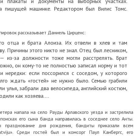
и плакаты и документы на выборных участках.
на пишущей машинке. Редактором был Вилис Томс.
ппировок рассказывает Даниель Цирценс:
го отца и брата Алоиза. Их отвели в хлев и там
ву. Причины этого никто не знал. Отец был лесником,
— из-за должности тоже могли расстрелять. Брат
ожно, он кому-то не полностью записал норму и тот
и нередки: если поссорился с соседом, у которого
олго ждать «гостей» не нужно было. Семью грабили
ли улья, забрали два велосипеда, английский костюм,
ходили как хозяева….
етера напала на село Рауды Арлавского уезда и застрелила
поисках его сына банда направилась в соседнее село Анты.
 празднование дня рождения, бандиты приказали всем
atviju». Среди гостей был и комсорг Паул Канбергс, его