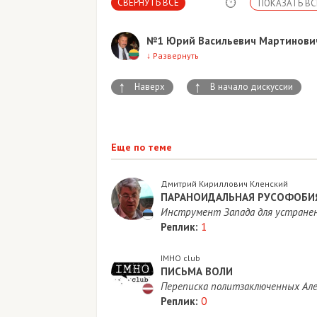
СВЕРНУТЬ ВСЕ
ПОКАЗАТЬ ВС
№1
Юрий Васильевич Мартинови
↓
Развернуть
↑
↑
Наверх
В начало дискуссии
Еще по теме
Дмитрий Кириллович Кленский
ПАРАНОИДАЛЬНАЯ РУСОФОБИЯ
Инструмент Запада для устранен
Реплик:
1
IMHO club
​ПИСЬМА ВОЛИ
Переписка политзаключенных Алек
Реплик:
0