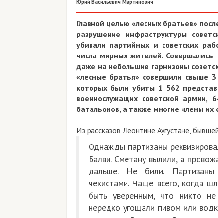
Юрий Васильевич Мартинович
Главной целью «лесных братьев» после
разрушение инфраструктуры советс
убивали партийных и советских рабо
числа мирных жителей. Совершались 
даже на небольшие гарнизоны советски
«лесные братья» совершили свыше 3 
которых были убиты 1 562 представи
военнослужащих советской армии, 
батальонов, а также многие члены их 
Из рассказов Леонтине Аугустане, бывше
Однажды партизаны реквизировал
Балви. Сметану вылили, а провож
дальше. Не били. Партизаны 
чекистами. Чаще всего, когда ш
быть уверенным, что никто не
нередко угощали пивом или водк