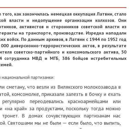
 того, как закончилась немецкая оккупация Латвии, стало
кой власти и недопущение организации колхозов. Они
тников, активистов и сторонников советской власти из
теракты на транспорте, производстве. Изредка нападали
х войск. По данным архивов, в Латвии с 1944 по 1952 год
000 диверсионно-террористических актов, в результате
теля советско-партийного и комсомольского актива, 50
64 сотрудника МВД и МГБ, 386 бойцов истребительных
семей.
й национальной партизанки:
и сметану, что везли из Вилякского молокозавода в
атой, комсомолке, приказали залезть в бочку и ехать
регулярно переодевались красноармейцами или
ли «на край» за продуктами, поскольку тогда можно
 тронет. В домах сочувствующих партизанам нас
ой. Святошами мы не были — если было, что выпить,