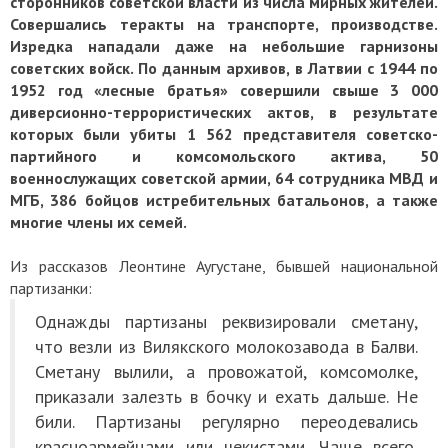
сторонников советской власти из числа мирных жителей.
Совершались теракты на транспорте, производстве.
Изредка нападали даже на небольшие гарнизоны
советских войск. По данным архивов, в Латвии с 1944 по
1952 год «лесные братья» совершили свыше 3 000
диверсионно-террористических актов, в результате
которых были убиты 1 562 представителя советско-
партийного и комсомольского актива, 50
военнослужащих советской армии, 64 сотрудника МВД и
МГБ, 386 бойцов истребительных батальонов, а также
многие члены их семей.
Из рассказов Леонтине Аугустане, бывшей национальной
партизанки:
Однажды партизаны реквизировали сметану,
что везли из Вилякского молокозавода в Балви.
Сметану вылили, а провожатой, комсомолке,
приказали залезть в бочку и ехать дальше. Не
били. Партизаны регулярно переодевались
красноармейцами или чекистами. Чаще всего,