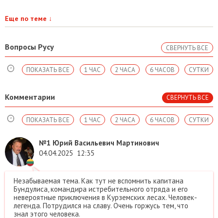
Еще по теме
↓
Вопросы Русу
СВЕРНУТЬ ВСЕ
ПОКАЗАТЬ ВСЕ
1 ЧАС
2 ЧАСА
6 ЧАСОВ
СУТКИ
Комментарии
СВЕРНУТЬ ВСЕ
ПОКАЗАТЬ ВСЕ
1 ЧАС
2 ЧАСА
6 ЧАСОВ
СУТКИ
№1
Юрий Васильевич Мартинович
04.04.2025
12:35
Незабываемая тема. Как тут не вспомнить капитана
Бундулиса, командира истребительного отряда и его
невероятные приключения в Курземских лесах. Человек-
легенда. Потрудился на славу. Очень горжусь тем, что
знал этого человека.