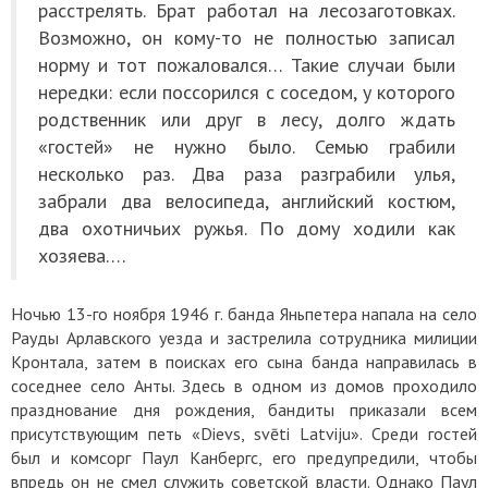
расстрелять. Брат работал на лесозаготовках.
Возможно, он кому-то не полностью записал
норму и тот пожаловался… Такие случаи были
нередки: если поссорился с соседом, у которого
родственник или друг в лесу, долго ждать
«гостей» не нужно было. Семью грабили
несколько раз. Два раза разграбили улья,
забрали два велосипеда, английский костюм,
два охотничьих ружья. По дому ходили как
хозяева….
Ночью 13-го ноября 1946 г. банда Яньпетера напала на село
Рауды Арлавского уезда и застрелила сотрудника милиции
Кронтала, затем в поисках его сына банда направилась в
соседнее село Анты. Здесь в одном из домов проходило
празднование дня рождения, бандиты приказали всем
присутствующим петь «Dievs, svēti Latviju». Среди гостей
был и комсорг Паул Канбергс, его предупредили, чтобы
впредь он не смел служить советской власти. Однако Паул