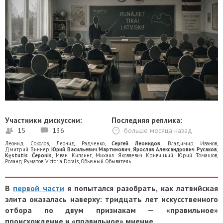
Участники дискуссии:
Последняя реплика:
15
136
больше месяца назад
Леонид Соколов
,
Леонид Радченко
,
Сергей Леонидов
,
Владимир Иванов
,
Дмитрий Виннер
,
Юрий Васильевич Мартинович
,
Ярослав Александрович Русаков
,
Kęstutis Čeponis
,
Иван Киплинг
,
Михаил Яковлевич Кривицкий
,
Юрий Томашов
,
Роланд Руматов
,
Victoria Dorais
,
Обычный Обыватель
В
первой части
я попытался разобрать, как латвийская
элита оказалась наверху: тридцать лет искусственного
отбора по двум признакам — «правильное»
происхождение и «правильное» мнение.