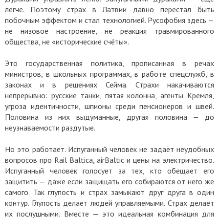
легче. Поэтому страх в Латвии давно перестал быть
побочным эффектом и стал технологией. Русофобия здесь —
не низовое настроение, не реакция травмированного
общества, не «исторические счёты».
Это государственная политика, прописанная в речах
министров, в школьных программах, в работе спецслужб, в
законах и в решениях Сейма. Страхи накачиваются
непрерывно: русские танки, пятая колонна, агенты Кремля,
угроза идентичности, шпионы среди пенсионеров и швей.
Половина из них выдуманные, другая половина — до
неузнаваемости раздутые.
Но это работает. Испуганный человек не задаёт неудобных
вопросов про Rail Baltica, airBaltic и цены на электричество.
Испуганный человек голосует за тех, кто обещает его
защитить — даже если защищать его собираются от него же
самого. Так глупость и страх замыкают друг друга в один
контур. Глупость делает людей управляемыми. Страх делает
их послушными. Вместе — это идеальная комбинация для