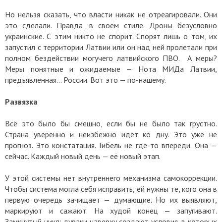
Но нельзя сказать, что власти никак не отреагировали. Они
это сделали. Правда, в своём стиле. Дроны безусловно
украинские. С этим никто не спорит. Спорят лишь о том, их
запустил с территории Латвии или он над ней пролетали при
полном бездействии могучего латвийского ПВО. А меры?
Меры понятные и ожидаемые — Нота МИДа Латвии,
предъявленная… России. Вот это — по-нашему.
Развязка
Всё это было бы смешно, если бы не было так грустно.
Страна уверенно и неизбежно идёт ко дну. Это уже не
прогноз. Это констатация. Гибель не где-то впереди. Она —
сейчас. Каждый новый день — её новый этап.
У этой системы нет внутреннего механизма самокоррекции.
Чтобы система могла себя исправить, ей нужны те, кого она в
первую очередь зачищает — думающие. Но их выявляют,
маркируют и сажают. На худой конец — запугивают.
Замкнутый цикл: дураки наверху создают условия, в которых