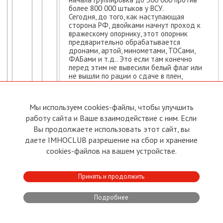
более 800 000 штыков у ВСУ.
Сегодня, до того, как наступающая
сторона РФ, двойками начнут проход к
вражескому опорнику, этот опорник
предварительно обрабатывается
дронами, артой, минометами, ТОСами,
ФАБами и т.д.. Это если там конечно
перед этим не вывесили белый флаг или
не вышли по рации о сдаче в плен,
прочитав русские листовки. Сначала их
закидывают листовками и дают время на
подумать. Наловленные людаловами
Мы используем cookies-файлы, чтобы улучшить
сразу сдаются. Наёмники дерутся,
работу сайта и Ваше взаимодействие с ним. Если
сдаваться нет резона.
А теперь сами посудите, какие потери у
Вы продолжаете использовать этот сайт, вы
обороняющихся и наступающих в таких
даете IMHOCLUB разрешение на сбор и хранение
условиях? Живая сила сегодня не идет на
cookies-файлов на вашем устройстве.
пулеметы в полный рост. Пока дроны не
проверят всё тщательно, пока саперы не
пробьют тропы, никто не отправит
Принять и продолжить
пацанов в неизвестность. Современные
бои уже идут в прямом эфире на
командном пункте. Бойцу по рации
Подробнее
подсказывают кто, где и сколько. Без
потерь конечно не обходится, но сегодня
отступающая сторона несет