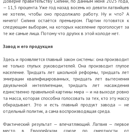
Доверие правительству Силини, по данным июня 2025 года,
— 11,5 процента. Уже год назад восемь из девяти латвийцев
не хотели, чтобы оно продолжало работу. Ну и что? А
ничего! Силиня остаётся премьером. Партии готовятся к
следующим выборам, на которых население проголосует за
те же самые лица. Потому что других в этой колоде нет.
Завод и его продукция
Здесь и проявляется главный закон системы: она производит
не только глупых руководителей. Она производит глупое
население. Тридцать лет школьной реформы, тридцать лет
эмиграции квалифицированных, тридцать лет вытеснения
двуязычной интеллигенции, тридцать лет насаждения
единственно правильной картины мира — и на выходе ровно
та масса, которая способна голосовать за тех, кто эту массу
обкрадывает. Это и есть главный продукт завода — не
отдельный политик, а сама воспроизводящая среда.
Фактический результат — впечатляющий. Латвия — первое
место в Европейском союзе по смертности от