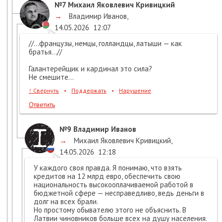
№7
Михаил Яковлевич Кривицкий
→
Владимир Иванов
,
14.05.2026
12:07
//...французы, немцы, голландцы, латыши — как
братья...//
Галантерейщик и кардинал это сила?
Не смешите...
↑
Свернуть
•
Поддержать
•
Нарушение
Ответить
№9
Владимир Иванов
→
Михаил Яковлевич Кривицкий
,
14.05.2026
12:18
У каждого своя правда. Я понимаю, что взять
кредитов на 12 млрд евро, обеспечить свою
национальность высокооплачиваемой работой в
бюджетной сфере — несправедливо, ведь деньги в
долг на всех брали.
Но простому обывателю этого не объяснить. В
Латвии чиновников больше всех на душу населения.