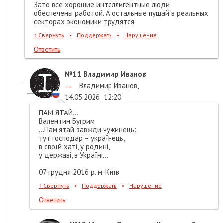
Зато все хорошие интеллигентные люди
обеспечены работой. А остальные пущай в реальных
секторах экономики трудятся.
↑
Свернуть
•
Поддержать
•
Нарушение
Ответить
№11
Владимир Иванов
→
Владимир Иванов
,
14.05.2026
12:20
ПАМ ЯТАЙ...
Валентин Бугрим
...Пам’ятай завжди чужинець:
тут господар – українець,
в своїй хаті, у родині,
у державі, в Україні...
07 грудня 2016 р. м. Київ
↑
Свернуть
•
Поддержать
•
Нарушение
Ответить