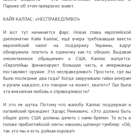
Париже об этом прекрасно знают.
КАЙЯ КАЛЛАС: «НЕСПРАВЕДЛИВО!»
И вот тут начинается фарс. Новая глава европейской
дипломатии Кайя Каллас, ещё вчера требовавшая ввести
европейский налог на поддержку Украины, вдруг
обнаружила: платить в одиночку как-то обидно. Выдавая
«молитвенное обращение» к США, Каллас жалуется:
«Европейцы финансируют большую часть, а американцы
поставляют оружие. Это несправедливо!» Простите, где вы
были последние два года? Когда закручивали гайки венграм
и ругали каждого, кто говорил «а может, хватит»? Где была
эта внезапная любовь к справедливости?
И это не шутка. Потому что жалобу Каллас поддержал и
латвийский президент Эдгарс Ринкевичс: «Это должно быть
общее дело. США должны делить с нами бремя». То есть в
голове прибалтийской элиты наконец щёлкнул тумблер: «Ой,
так это мы и есть дойная корова!»