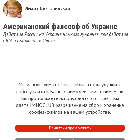
Лилит Вентспилская
Американский философ об Украине
Действия России на Украине намного гуманнее, чем действия
США и Британии в Ираке
Мы используем cookies-файлы, чтобы улучшить
О сайте
Прямая связь с
работу сайта и Ваше взаимодействие с ним. Если
Председателем
Устав
Вы продолжаете использовать этот сайт, вы
Прямая связь c членами клуба
Условия пользования
даете IMHOCLUB разрешение на сбор и хранение
Реклама
Политика конфиденциальности
cookies-файлов на вашем устройстве.
Контакты
Copyright © 2011 - 2026 Imho
Принять и продолжить
Club