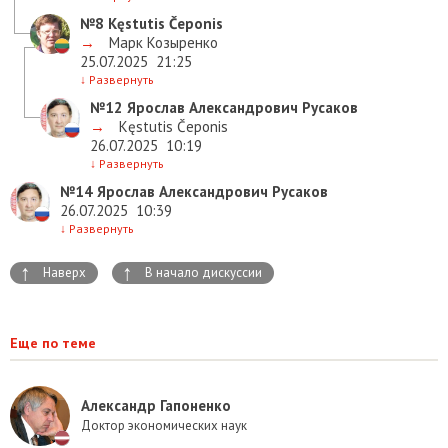
№8
Kęstutis Čeponis
→
Марк Козыренко
25.07.2025
21:25
↓
Развернуть
№12
Ярослав Александрович Русаков
→
Kęstutis Čeponis
26.07.2025
10:19
↓
Развернуть
№14
Ярослав Александрович Русаков
26.07.2025
10:39
↓
Развернуть
↑
↑
Наверх
В начало дискуссии
Еще по теме
Александр Гапоненко
Доктор экономических наук