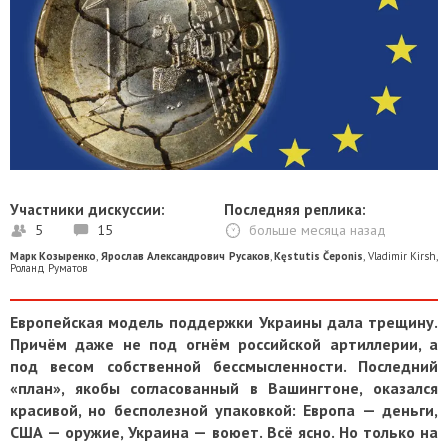
Участники дискуссии:
Последняя реплика:
5
15
больше месяца назад
Марк Козыренко
,
Ярослав Александрович Русаков
,
Kęstutis Čeponis
,
Vladimir Kirsh
,
Роланд Руматов
Европейская модель поддержки Украины дала трещину.
Причём даже не под огнём российской артиллерии, а
под весом собственной бессмысленности. Последний
«план», якобы согласованный в Вашингтоне, оказался
красивой, но бесполезной упаковкой: Европа — деньги,
США — оружие, Украина — воюет. Всё ясно. Но только на