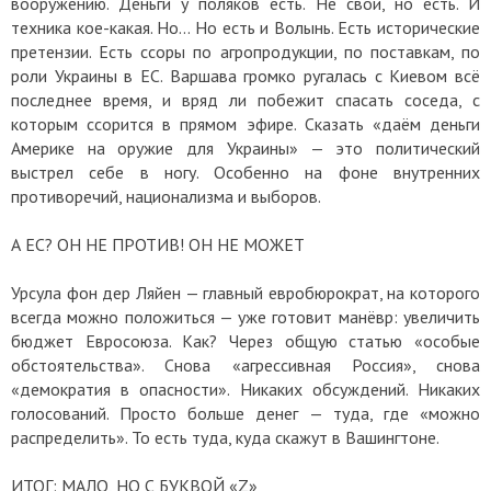
вооружению. Деньги у поляков есть. Не свои, но есть. И
техника кое-какая. Но… Но есть и Волынь. Есть исторические
претензии. Есть ссоры по агропродукции, по поставкам, по
роли Украины в ЕС. Варшава громко ругалась с Киевом всё
последнее время, и вряд ли побежит спасать соседа, с
которым ссорится в прямом эфире. Сказать «даём деньги
Америке на оружие для Украины» — это политический
выстрел себе в ногу. Особенно на фоне внутренних
противоречий, национализма и выборов.
А ЕС? ОН НЕ ПРОТИВ! ОН НЕ МОЖЕТ
Урсула фон дер Ляйен — главный евробюрократ, на которого
всегда можно положиться — уже готовит манёвр: увеличить
бюджет Евросоюза. Как? Через общую статью «особые
обстоятельства». Снова «агрессивная Россия», снова
«демократия в опасности». Никаких обсуждений. Никаких
голосований. Просто больше денег — туда, где «можно
распределить». То есть туда, куда скажут в Вашингтоне.
ИТОГ: МАЛО, НО С БУКВОЙ «Z»