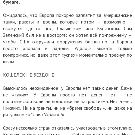
бумаге.
Ожидалось, что Европа покорно заплатит за американские
танки, ракеты и дроны, которые потом — возможно —
окажутся где-то под Славянском или Купянском. Сам
Зеленский был не в восторге: он хотел всё по-прежнему —
чтобы США отгружали вооружения бесплатно, а Европа
просто хлопала в ладоши. Удалось выжать только
компромисс, но даже этот «успех» моментально треснул по
швам.
КОШЕЛЁК НЕ БЕЗДОНЕН
Выяснилось неожиданное: у Европы нет таких денег. Даже
не «таких». У Европы просто нет денег. Нет — не
политической воли, не логистики, не патриотизма. Нет денег.
Никаких. Ни на гранты, ни на «бремя свободы», ни даже на
ритуальное «Слава Украине!»
Сразу несколько стран отказались участвовать в этом плане.
Венгрию можно не считать — с Орбаном всё понятно. Но в