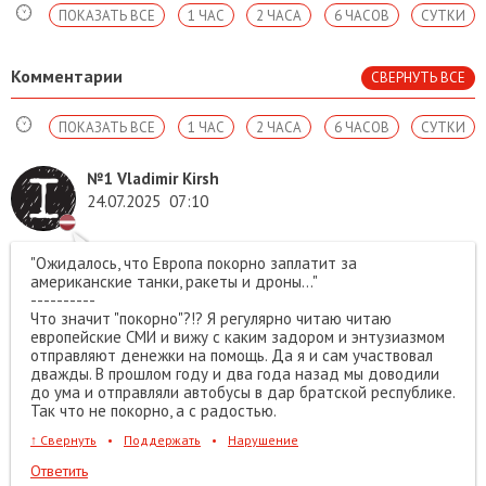
ПОКАЗАТЬ ВСЕ
1 ЧАС
2 ЧАСА
6 ЧАСОВ
СУТКИ
Комментарии
СВЕРНУТЬ ВСЕ
ПОКАЗАТЬ ВСЕ
1 ЧАС
2 ЧАСА
6 ЧАСОВ
СУТКИ
№1
Vladimir Kirsh
24.07.2025
07:10
"Ожидалось, что Европа покорно заплатит за
американские танки, ракеты и дроны..."
----------
Что значит "покорно"?!? Я регулярно читаю читаю
европейские СМИ и вижу с каким задором и энтузиазмом
отправляют денежки на помощь. Да я и сам участвовал
дважды. В прошлом году и два года назад мы доводили
до ума и отправляли автобусы в дар братской республике.
Так что не покорно, а с радостью.
↑
Свернуть
•
Поддержать
•
Нарушение
Ответить