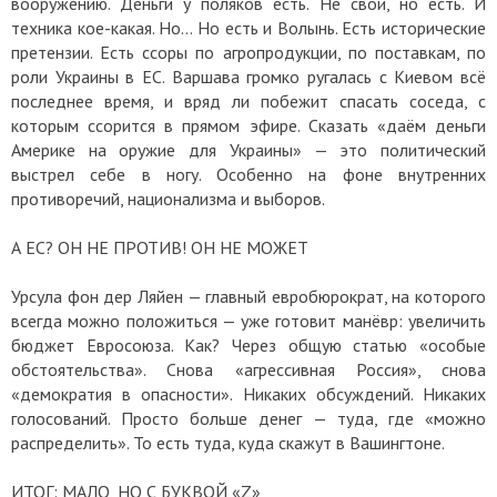
вооружению. Деньги у поляков есть. Не свои, но есть. И
техника кое-какая. Но… Но есть и Волынь. Есть исторические
претензии. Есть ссоры по агропродукции, по поставкам, по
роли Украины в ЕС. Варшава громко ругалась с Киевом всё
последнее время, и вряд ли побежит спасать соседа, с
которым ссорится в прямом эфире. Сказать «даём деньги
Америке на оружие для Украины» — это политический
выстрел себе в ногу. Особенно на фоне внутренних
противоречий, национализма и выборов.
А ЕС? ОН НЕ ПРОТИВ! ОН НЕ МОЖЕТ
Урсула фон дер Ляйен — главный евробюрократ, на которого
всегда можно положиться — уже готовит манёвр: увеличить
бюджет Евросоюза. Как? Через общую статью «особые
обстоятельства». Снова «агрессивная Россия», снова
«демократия в опасности». Никаких обсуждений. Никаких
голосований. Просто больше денег — туда, где «можно
распределить». То есть туда, куда скажут в Вашингтоне.
ИТОГ: МАЛО, НО С БУКВОЙ «Z»