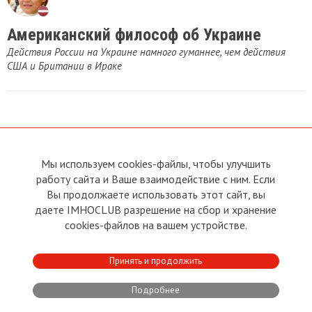
Американский философ об Украине
Действия России на Украине намного гуманнее, чем действия
США и Британии в Ираке
Мы используем cookies-файлы, чтобы улучшить
О сайте
Прямая связь с
работу сайта и Ваше взаимодействие с ним. Если
Председателем
Устав
Вы продолжаете использовать этот сайт, вы
Прямая связь c членами клуба
Условия пользования
даете IMHOCLUB разрешение на сбор и хранение
Реклама
Политика конфиденциальности
cookies-файлов на вашем устройстве.
Контакты
Copyright © 2011 - 2026 Imho
Принять и продолжить
Club
Подробнее
Developed by:
CRA