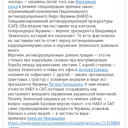
«позор» — начались после того, как
Верховная
рада
в режиме спецоперации приняла закон,
ограничивший полномочия Национального
антикоррупционного бюро Украины (НАБУ) и
Специализированной антикоррупционной прокуратуры
(САП). Оба ведомства поставили под контроль
генпрокурора Украины — вернее, президента Владимира
Зеленского, который его назначает. То есть фактически
их заставили нести отчет перед потенциальными
коррупционерами, коих в окружении Зеленского довольно
много.
Впрочем, антикоррупционные демонстрации — это не
столько про коррупцию, сколько про внутривидовую
борьбу между украинскими элитами. С одной стороны —
группа Зеленского и главы его офиса
Андрея Ермака
,
назовем их «офисные». С другой — альянс прозападных
грантовых структур с условным лидером в лице экс-
президента Украины
Петра Порошенко
. К ним можно
отнести НАБУ и САП, которые создавались как
инструмент внешнего управления украинской политикой.
Почему Зеленский решился на это именно сейчас —
вопрос хороший. Базовая версия гласит, что НАБУ и САП
сами спровоцировали президента Украины, атаковав
близких к нему людей — в частности вице-
премьера
Алексея Чернышова
.
https://www.gazeta.ru/comments/column/articles/21423884
.shtml