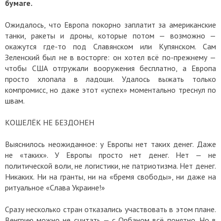
бумаге.
Ожидалось, что Европа покорно заплатит за американские
танки, ракеты и дроны, которые потом — возможно —
окажутся где-то под Славянском или Купянском. Сам
Зеленский был не в восторге: он хотел всё по-прежнему —
чтобы США отгружали вооружения бесплатно, а Европа
просто хлопала в ладоши. Удалось выжать только
компромисс, но даже этот «успех» моментально треснул по
швам.
КОШЕЛЁК НЕ БЕЗДОНЕН
Выяснилось неожиданное: у Европы нет таких денег. Даже
не «таких». У Европы просто нет денег. Нет — не
политической воли, не логистики, не патриотизма. Нет денег.
Никаких. Ни на гранты, ни на «бремя свободы», ни даже на
ритуальное «Слава Украине!»
Сразу несколько стран отказались участвовать в этом плане.
Венгрию можно не считать — с Орбаном всё понятно. Но в