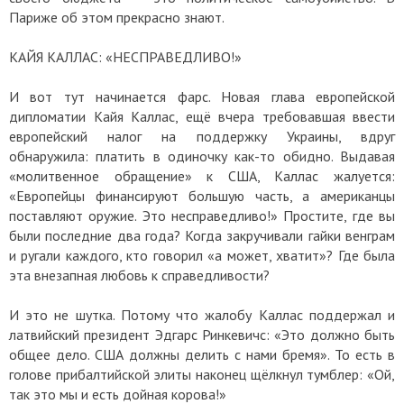
Париже об этом прекрасно знают.
КАЙЯ КАЛЛАС: «НЕСПРАВЕДЛИВО!»
И вот тут начинается фарс. Новая глава европейской
дипломатии Кайя Каллас, ещё вчера требовавшая ввести
европейский налог на поддержку Украины, вдруг
обнаружила: платить в одиночку как-то обидно. Выдавая
«молитвенное обращение» к США, Каллас жалуется:
«Европейцы финансируют большую часть, а американцы
поставляют оружие. Это несправедливо!» Простите, где вы
были последние два года? Когда закручивали гайки венграм
и ругали каждого, кто говорил «а может, хватит»? Где была
эта внезапная любовь к справедливости?
И это не шутка. Потому что жалобу Каллас поддержал и
латвийский президент Эдгарс Ринкевичс: «Это должно быть
общее дело. США должны делить с нами бремя». То есть в
голове прибалтийской элиты наконец щёлкнул тумблер: «Ой,
так это мы и есть дойная корова!»