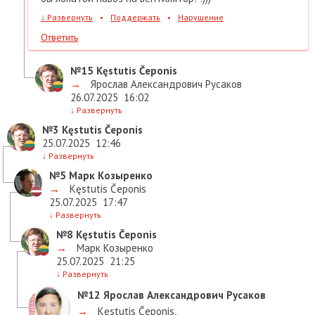
↓
Развернуть
•
Поддержать
•
Нарушение
Ответить
№15
Kęstutis Čeponis
→
Ярослав Александрович Русаков
26.07.2025
16:02
↓
Развернуть
№3
Kęstutis Čeponis
25.07.2025
12:46
↓
Развернуть
№5
Марк Козыренко
→
Kęstutis Čeponis
25.07.2025
17:47
↓
Развернуть
№8
Kęstutis Čeponis
→
Марк Козыренко
25.07.2025
21:25
↓
Развернуть
№12
Ярослав Александрович Русаков
→
Kęstutis Čeponis
,