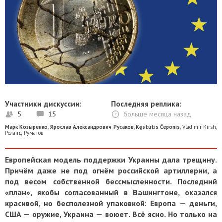
Участники дискуссии:
Последняя реплика:
5
15
больше месяца назад
Марк Козыренко
,
Ярослав Александрович Русаков
,
Kęstutis Čeponis
,
Vladimir Kirsh
,
Роланд Руматов
Европейская модель поддержки Украины дала трещину.
Причём даже не под огнём российской артиллерии, а
под весом собственной бессмысленности. Последний
«план», якобы согласованный в Вашингтоне, оказался
красивой, но бесполезной упаковкой: Европа — деньги,
США — оружие, Украина — воюет. Всё ясно. Но только на