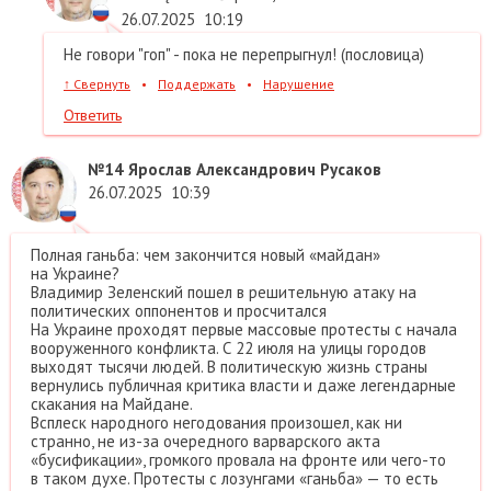
26.07.2025
10:19
Не говори "гоп" - пока не перепрыгнул! (пословица)
↑
Свернуть
•
Поддержать
•
Нарушение
Ответить
№14
Ярослав Александрович Русаков
26.07.2025
10:39
Полная ганьба: чем закончится новый «майдан»
на Украине?
Владимир Зеленский пошел в решительную атаку на
политических оппонентов и просчитался
На Украине проходят первые массовые протесты с начала
вооруженного конфликта. С 22 июля на улицы городов
выходят тысячи людей. В политическую жизнь страны
вернулись публичная критика власти и даже легендарные
скакания на Майдане.
Всплеск народного негодования произошел, как ни
странно, не из-за очередного варварского акта
«бусификации», громкого провала на фронте или чего-то
в таком духе. Протесты с лозунгами «ганьба» — то есть