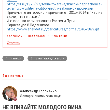
https://iz.ru/1925697/sofiia-tokareva/skachki-napriazheniia-
ukraintcy-vyshli-na-ulitcy-protiv-zakona-o-nabu-i-sap
Причем, что интересно: - кричалки от 2013-2014 гг "хто не
скаче, - тот москаль"!
И снова - во всем виноваты Россия и Путин!!!
Карикатура В.Подвицкого
https://www.anekdot.ru/i/caricatures/normal/14/3/18/9.gif
↑
Свернуть
•
Поддержать
•
Нарушение
Ответить
↑
↑
Наверх
В начало дискуссии
Еще по теме
Александр Гапоненко
Доктор экономических наук
​НЕ ВЛИВАЙТЕ МОЛОДОГО ВИНА