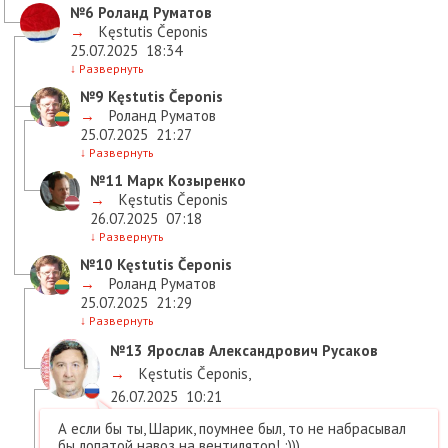
№6
Роланд Руматов
→
Kęstutis Čeponis
25.07.2025
18:34
↓
Развернуть
№9
Kęstutis Čeponis
→
Роланд Руматов
25.07.2025
21:27
↓
Развернуть
№11
Марк Козыренко
→
Kęstutis Čeponis
26.07.2025
07:18
↓
Развернуть
№10
Kęstutis Čeponis
→
Роланд Руматов
25.07.2025
21:29
↓
Развернуть
№13
Ярослав Александрович Русаков
→
Kęstutis Čeponis
,
26.07.2025
10:21
А если бы ты, Шарик, поумнее был, то не набрасывал
бы лопатой навоз на вентилятор! :)))