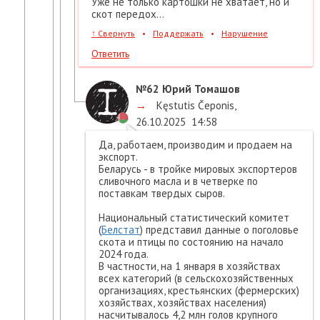
Уже не только картошки не хватает, но и
скот передох...
↑
Свернуть
•
Поддержать
•
Нарушение
Ответить
№62
Юрий Томашов
→
Kęstutis Čeponis
,
26.10.2025
14:58
Да, работаем, производим и продаем на
экспорт.
Беларусь - в тройке мировых экспортеров
сливочного масла и в четверке по
поставкам твердых сыров.
Национальный статистический комитет
(
Белстат
) представил данные о поголовье
скота и птицы по состоянию на начало
2024 года.
В частности, на 1 января в хозяйствах
всех категорий (в сельскохозяйственных
организациях, крестьянских (фермерских)
хозяйствах, хозяйствах населения)
насчитывалось 4,2 млн голов крупного