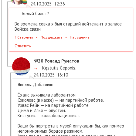
24.10.2025
12:36
----Белый билет?---
Во времена совка я был старший лейтенант в запасе.
Войска связи.
↑
Свернуть
•
Поддержать
•
Нарушение
Ответить
№20
Роланд Руматов
→
Kęstutis Čeponis
,
24.10.2025
16:10
Яволль. Добавляю:
Ёханс выживала лаборантом.
Соколовс (в каске) — на партийной работе.
Урвас Рейн — на партийной работе.
Дима и Илья — опустим.
Кестусис — коллаборационист.
Ваши бы портреты в музей оппукации бы, как пример
непримиримых борцов режимом.