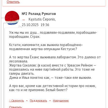
Ответить
№2
Роланд Руматов
→
Kęstutis Čeponis
,
23.10.2025
19:36
Уж мы мы их душ… подавляли-подавляли, порабощали-
порабощали. Страх.
Кстати, напомните, как выжила порабощённо-
подавленная жертва оппукации Кестусис?
А то жертва Ёханс выживала лаборантом. Это далеко от
лесоповала.
Жертва Соколовс (в каске) вместе с Урвасом Рейном —
подвязались на ниве партийной работы. Это тоже не
галеры двигать.
Дима и Илья понятно как, — тоже-таки еле выжили.
А про вас, кроме как детективной истории про ножик,
как-то и не припомню. Белый билет?
↑
Свернуть
•
Поддержать
•
Нарушение
Ответить