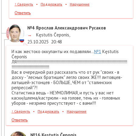
↑
Свернуть
•
Поддержать
•
Нарушение
Ответить
№4
Ярослав Александрович Русаков
→
Kęstutis Čeponis
,
23.10.2025
20:48
И как жестоко оккупанты их подавляли...
№1
Kęstutis
Čeponis
ЛЯ!!!!!!!!!!!!!!!!!!!!!!!!!!!!!!!!!!!!!!!!!!!!!!!!!!!!!!!!!!!!!!!!!!!!!!!!!!!!!!!!!!!!!!!!!!!
!!!!!!!!!!!!!!!!!!!!!!!!!!!!!!!
Вас в очередной раз рассказать что от рук "своих - в
доску - "лесных братишек" легло своих ЖЕ!!! литовцев-
латышей-эстонцев - БОЛЬШЕ, ЧЕМ от "сталинских
репрессий"?!
Статистика вещь - НЕУМОЛИМАЯ, и пусть у вас нет
каски/шлема/кастрюли - на голове, тень их - головных
уборов - незримо присутствуют - с вами!!!
↑
Свернуть
•
Поддержать
•
Нарушение
Ответить
№16
Kęstutis Čeponis