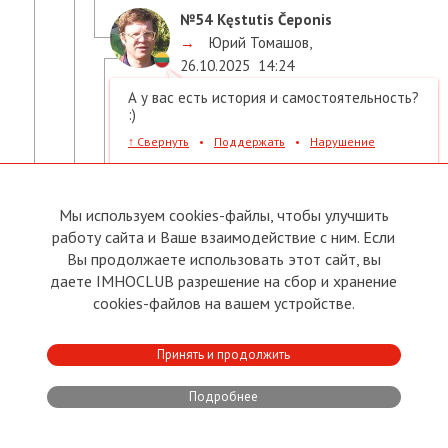
№54
Kęstutis Čeponis
→
Юрий Томашов
,
26.10.2025
14:24
А у вас есть история и самостоятельность?
:)
↑
Свернуть
•
Поддержать
•
Нарушение
Ответить
Мы используем cookies-файлы, чтобы улучшить
№63
Юрий Томашов
работу сайта и Ваше взаимодействие с ним. Если
→
Kęstutis Čeponis
,
Вы продолжаете использовать этот сайт, вы
26.10.2025
14:58
даете IMHOCLUB разрешение на сбор и хранение
Есть.
cookies-файлов на вашем устройстве.
↑
Свернуть
•
Поддержать
•
Нарушение
Ответить
Принять и продолжить
Подробнее
№43
Kęstutis Čeponis
→
Юрий Томашов
,