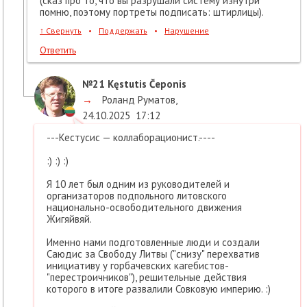
(сказ про то, что вы разрушали систему изнутри
помню, поэтому портреты подписать: штирлицы).
↑
Свернуть
•
Поддержать
•
Нарушение
Ответить
№21
Kęstutis Čeponis
→
Роланд Руматов
,
24.10.2025
17:12
---Кестусис — коллаборационист.----
:) :) :)
Я 10 лет был одним из руководителей и
организаторов подпольного литовского
национально-освободительного движения
Жигяйвяй.
Именно нами подготовленные люди и создали
Саюдис за Свободу Литвы ("снизу" перехватив
инициативу у горбачевских кагебистов-
"перестроичников"), решительные действия
которого в итоге развалили Совковую империю. :)