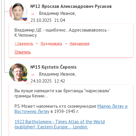
№12
Ярослав Александрович Русаков
→
Владимир Иванов
,
23.10.2025
21:04
Владимир, ЦЕ - ошибочно...Адресовываволось -
К.Чепонису
↑
Свернуть
•
Поддержать
•
Нарушение
Ответить
№15
Kęstutis Čeponis
→
Владимир Иванов
,
24.10.2025
12:42
Вы лучше напишите как британцы "нарисовали"
границы Кении...
P.S. Может напомнить кто скоммуниздил
Малую Литву и
Восточную Литву
в 1939-1945 г.
1922 Bartholomew - Times Atlas of the World
(publisher): Eastern Europe..., London.