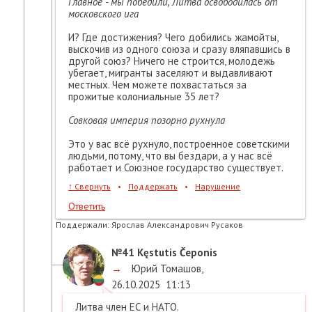
Главное - мы победили, Литва освободилась от
московского ига
И? Где достижения? Чего добились жамойты,
выскочив из одного союза и сразу вляпавшись в
другой союз? Ничего не строится, молодежь
убегает, мигранты заселяют и выдавливают
местных. Чем можете похвастаться за
прожитые колониальные 35 лет?
Совковая империя позорно рухнула
Это у вас всё рухнуло, построенное советскими
людьми, потому, что вы бездари, а у нас всё
работает и Союзное государство существует.
↑
Свернуть
•
Поддержать
•
Нарушение
Ответить
Поддержали:
Ярослав Александрович Русаков
№41
Kęstutis Čeponis
→
Юрий Томашов
,
26.10.2025
11:13
Литва член ЕС и НАТО.