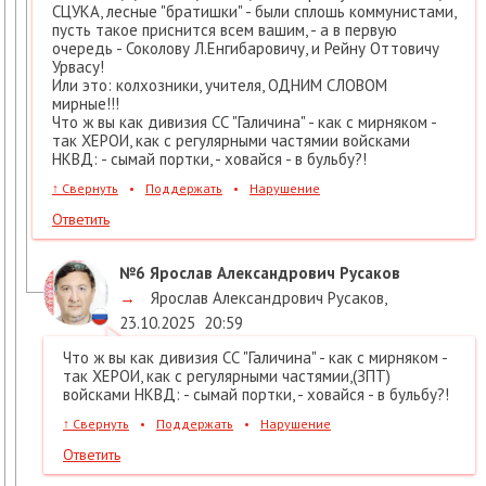
СЦУКА, лесные "братишки" - были сплошь коммунистами,
пусть такое приснится всем вашим, - а в первую
очередь - Соколову Л.Енгибаровичу, и Рейну Оттовичу
Урвасу!
Или это: колхозники, учителя, ОДНИМ СЛОВОМ
мирные!!!
Что ж вы как дивизия СС "Галичина" - как с мирняком -
так ХЕРОИ, как с регулярными частямии войсками
НКВД: - сымай портки, - ховайся - в бульбу?!
↑
Свернуть
•
Поддержать
•
Нарушение
Ответить
№6
Ярослав Александрович Русаков
→
Ярослав Александрович Русаков
,
23.10.2025
20:59
Что ж вы как дивизия СС "Галичина" - как с мирняком -
так ХЕРОИ, как с регулярными частямии,(ЗПТ)
войсками НКВД: - сымай портки, - ховайся - в бульбу?!
↑
Свернуть
•
Поддержать
•
Нарушение
Ответить