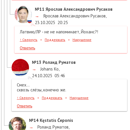
№11
Ярослав Александрович Русаков
→
Ярослав Александрович Русаков
,
23.10.2025
20:25
Латвию/ЛР - не не напоминает, Йоханс?!
↑
Свернуть
•
Поддержать
•
Нарушение
Ответить
№13
Роланд Руматов
→
Johans Ko
,
24.10.2025
05:46
Смех…
сквозь слёзы, конечно же.
↑
Свернуть
•
Поддержать
•
Нарушение
Ответить
№14
Kęstutis Čeponis
→
Роланд Руматов
,