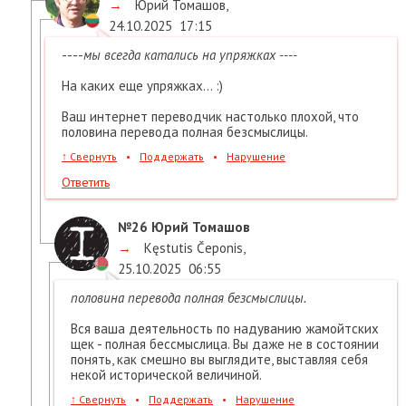
→
Юрий Томашов
,
24.10.2025
17:15
----
мы всегда катались на упряжках ----
На каких еще упряжках... :)
Ваш интернет переводчик настолько плохой, что
половина перевода полная безсмыслицы.
↑
Свернуть
•
Поддержать
•
Нарушение
Ответить
№26
Юрий Томашов
→
Kęstutis Čeponis
,
25.10.2025
06:55
половина перевода полная безсмыслицы.
Вся ваша деятельность по надуванию жамойтских
щек - полная бессмыслица. Вы даже не в состоянии
понять, как смешно вы выглядите, выставляя себя
некой исторической величиной.
↑
Свернуть
•
Поддержать
•
Нарушение