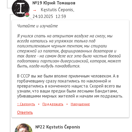
№19
Юрий Томашов
→
Kęstutis Čeponis
,
24.10.2025
12:59
Читайте и изучайте
Я учился спать на открытом воздухе на снегу, мы
всегда катались на упряжках только под
полиэтиленовым черным тентом, мы стирали
стержней из палаток, фаршированных дозаторов и
так далее - на самом деле все это было частью боевой
подготовки партизан-диверсианской, которая, может
быть, когда-нибудь понадобится.
В СССР вы же были вполне приличным человеком. А в
горбачевщину сразу покатились по наклонной и
превратились в конченного нациста. Скорей всего вы
узнали, что ваши предки были лесными бандитами,
убивавшими мирных жителей и начали им подражать.
↑
Свернуть
•
Поддержать
•
Нарушение
Ответить
№22
Kęstutis Čeponis