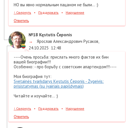
НО вы явно нормальным пацаном не были... :)
↑
Свернуть
•
Поддержать
•
Нарушение
Ответить
№18
Kęstutis Čeponis
→
Ярослав Александрович Русаков
,
24.10.2025
12:48
----Очень просьба: прислать много фактов их бин
вашей биографии!!!
Особенно: - про борьбу с советским апартеидом!!!----
Моя биография тут:
Svetainės tvarkdarys Kęstutis Čeponis - Žygeivis:
prisistatymas (su įvairiais papildymais)
Читайте и изучайте... :)
↑
Свернуть
•
Поддержать
•
Нарушение
Ответить