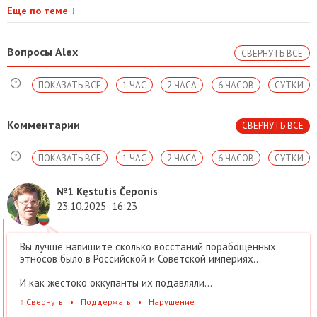
Еще по теме
↓
Вопросы Alex
СВЕРНУТЬ ВСЕ
ПОКАЗАТЬ ВСЕ
1 ЧАС
2 ЧАСА
6 ЧАСОВ
СУТКИ
Комментарии
СВЕРНУТЬ ВСЕ
ПОКАЗАТЬ ВСЕ
1 ЧАС
2 ЧАСА
6 ЧАСОВ
СУТКИ
№1
Kęstutis Čeponis
23.10.2025
16:23
Вы лучше напишите сколько восстаний порабощенных
этносов было в Российской и Советской империях...
И как жестоко оккупанты их подавляли...
↑
Свернуть
•
Поддержать
•
Нарушение