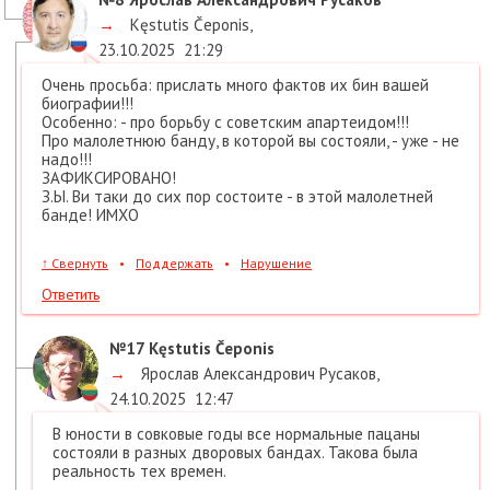
→
Kęstutis Čeponis
,
23.10.2025
21:29
Очень просьба: прислать много фактов их бин вашей
биографии!!!
Особенно: - про борьбу с советским апартеидом!!!
Про малолетнюю банду, в которой вы состояли, - уже - не
надо!!!
ЗАФИКСИРОВАНО!
З.Ы. Ви таки до сих пор состоите - в этой малолетней
банде! ИМХО
↑
Свернуть
•
Поддержать
•
Нарушение
Ответить
№17
Kęstutis Čeponis
→
Ярослав Александрович Русаков
,
24.10.2025
12:47
В юности в совковые годы все нормальные пацаны
состояли в разных дворовых бандах. Такова была
реальность тех времен.