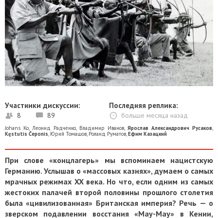
Участники дискуссии:
Последняя реплика:
8
89
больше месяца назад
Johans Ko
,
Леонид Радченко
,
Владимир Иванов
,
Ярослав Александрович Русаков
,
Kęstutis Čeponis
,
Юрий Томашов
,
Роланд Руматов
,
Ефим Казацкий
При слове «концлагерь» мы вспоминаем нацистскую
Германию. Услышав о «массовых казнях», думаем о самых
мрачных режимах XX века. Но что, если одним из самых
жестоких палачей второй половины прошлого столетия
была «цивилизованная» Британская империя? Речь — о
зверском подавлении восстания «Мау-Мау» в Кении,