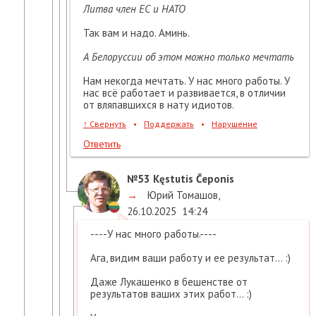
Литва член ЕС и НАТО
Так вам и надо. Аминь.
А Белоруссии об этом можно только мечтать
Нам некогда мечтать. У нас много работы. У
нас всё работает и развивается, в отличии
от вляпавшихся в нату идиотов.
↑
Свернуть
•
Поддержать
•
Нарушение
Ответить
№53
Kęstutis Čeponis
→
Юрий Томашов
,
26.10.2025
14:24
----У нас много работы.----
Ага, видим ваши работу и ее результат... :)
Даже Лукашенко в бешенстве от
результатов ваших этих работ... :)