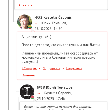
Ответить
№32
Kęstutis Čeponis
→
Юрий Томашов
,
25.10.2025
14:50
А при чем тут я? :)
Просто делал то, что считал нужным для Литвы...
Главное - мы победили, Литва освободилась от
московского ига, а Совковая империя позорно
рухнула. :)
↑
Свернуть
•
Поддержать
•
Нарушение
Ответить
№38
Юрий Томашов
→
Kęstutis Čeponis
,
25.10.2025
17:46
делал то, что считал нужным для Литвы...