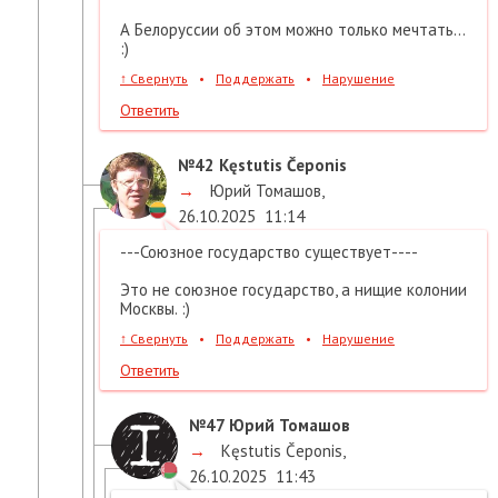
А Белоруссии об этом можно только мечтать...
:)
↑
Свернуть
•
Поддержать
•
Нарушение
Ответить
№42
Kęstutis Čeponis
→
Юрий Томашов
,
26.10.2025
11:14
---Союзное государство существует----
Это не союзное государство, а нищие колонии
Москвы. :)
↑
Свернуть
•
Поддержать
•
Нарушение
Ответить
№47
Юрий Томашов
→
Kęstutis Čeponis
,
26.10.2025
11:43