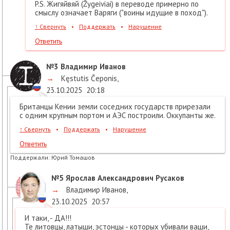
P.S. Жигяйвяй (Žygeiviai) в переводе примерно по
смыслу означает Варяги ("воины идущие в поход").
↑
Свернуть
•
Поддержать
•
Нарушение
Ответить
№3
Владимир Иванов
→
Kęstutis Čeponis
,
23.10.2025
20:18
Британцы Кении земли соседних государств прирезали
с одним крупным портом и АЭС построили. Оккупанты же.
↑
Свернуть
•
Поддержать
•
Нарушение
Ответить
Поддержали:
Юрий Томашов
№5
Ярослав Александрович Русаков
→
Владимир Иванов
,
23.10.2025
20:57
И таки, - ДА!!!
Те литовцы, латыши, эстонцы - которых убивали ваши,