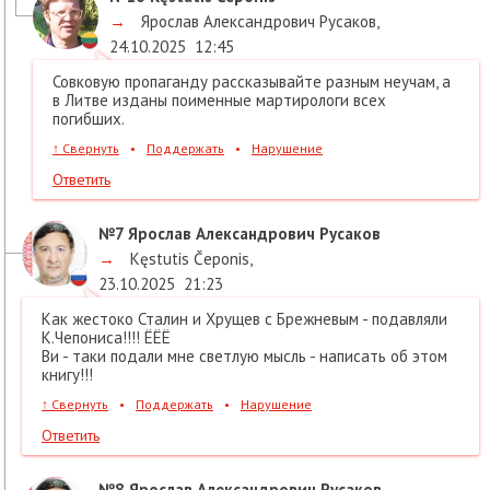
→
Ярослав Александрович Русаков
,
24.10.2025
12:45
Совковую пропаганду рассказывайте разным неучам, а
в Литве изданы поименные мартирологи всех
погибших.
↑
Свернуть
•
Поддержать
•
Нарушение
Ответить
№7
Ярослав Александрович Русаков
→
Kęstutis Čeponis
,
23.10.2025
21:23
Как жестоко Сталин и Хрущев с Брежневым - подавляли
К.Чепониса!!!! ЁЁЁ
Ви - таки подали мне светлую мысль - написать об этом
книгу!!!
↑
Свернуть
•
Поддержать
•
Нарушение
Ответить
№8
Ярослав Александрович Русаков