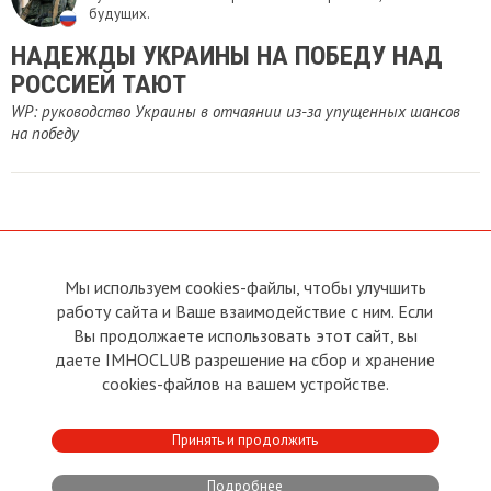
будущих.
НАДЕЖДЫ УКРАИНЫ НА ПОБЕДУ НАД
РОССИЕЙ ТАЮТ
WP: руководство Украины в отчаянии из-за упущенных шансов
на победу
Мы используем cookies-файлы, чтобы улучшить
О сайте
Прямая связь с
работу сайта и Ваше взаимодействие с ним. Если
Председателем
Устав
Вы продолжаете использовать этот сайт, вы
Прямая связь c членами клуба
Условия пользования
даете IMHOCLUB разрешение на сбор и хранение
Реклама
Политика конфиденциальности
cookies-файлов на вашем устройстве.
Контакты
Copyright © 2011 - 2026 Imho
Принять и продолжить
Club
Подробнее