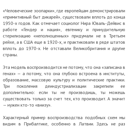
«Человеческие зоопарки», где европейцам демонстрировали
«примитивный быт дикарей», существовали вплоть до конца
1950-х годов. Как отмечает социолог Нира Юваль-Дейвис в
работе «Гендер и нация», евгенику и принудительную
стерилизацию «неполноценных» придумали не в Третьем
рейхе, а в США еще в 1920-х, и практиковали в ряде штатов
вплоть до 1970-х. Не отставали Великобритания и другие
страны.
Эта модель воспроизводится не потому, что она «записана в
генах» — а потому, что она глубоко встроена в институты,
образование, массовую культуру и политические практики.
Три поколения деиндустриализации закрепили ее
дополнительно: если ты не производишь, ты можешь
существовать только за счет тех, кто производит. А значит
— нужен кто-то «внизу».
Характерный пример воспроизводства подобных схем мы
видим в Прибалтике, особенно в Латвии. Здесь не раз