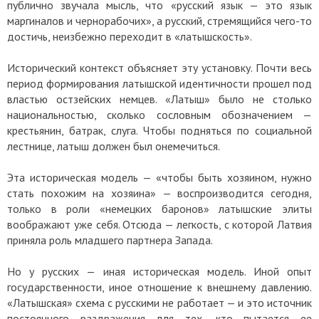
публично звучала мысль, что «русский язык — это язык
маргиналов и чернорабочих», а русский, стремящийся чего-то
достичь, неизбежно переходит в «латышскость».
Исторический контекст объясняет эту установку. Почти весь
период формирования латышской идентичности прошел под
властью остзейских немцев. «Латыш» было не столько
национальностью, сколько сословным обозначением —
крестьянин, батрак, слуга. Чтобы подняться по социальной
лестнице, латыш должен был онемечиться.
Эта историческая модель — «чтобы быть хозяином, нужно
стать похожим на хозяина» — воспроизводится сегодня,
только в роли «немецких баронов» латышские элиты
воображают уже себя. Отсюда — легкость, с которой Латвия
приняла роль младшего партнера Запада.
Но у русских — иная историческая модель. Иной опыт
государственности, иное отношение к внешнему давлению.
«Латышская» схема с русскими не работает — и это источник
постоянного раздражения для тех, кто пытается ее