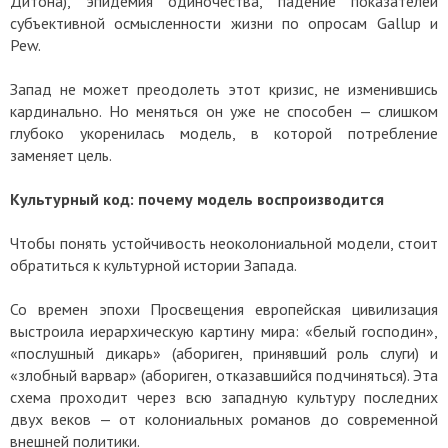
Дитона), эпидемия одиночества, падение показателей
субъективной осмысленности жизни по опросам Gallup и
Pew.
Запад не может преодолеть этот кризис, не изменившись
кардинально. Но меняться он уже не способен — слишком
глубоко укоренилась модель, в которой потребление
заменяет цель.
Культурный код: почему модель воспроизводится
Чтобы понять устойчивость неоколониальной модели, стоит
обратиться к культурной истории Запада.
Со времен эпохи Просвещения европейская цивилизация
выстроила иерархическую картину мира: «белый господин»,
«послушный дикарь» (абориген, принявший роль слуги) и
«злобный варвар» (абориген, отказавшийся подчиняться). Эта
схема проходит через всю западную культуру последних
двух веков — от колониальных романов до современной
внешней политики.