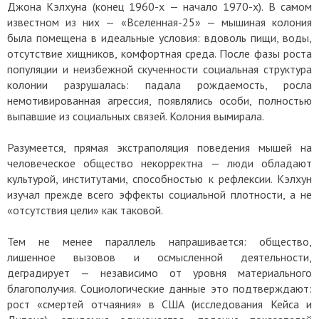
Джона Кэлхуна (конец 1960-х — начало 1970-х). В самом
известном из них — «Вселенная-25» — мышиная колония
была помещена в идеальные условия: вдоволь пищи, воды,
отсутствие хищников, комфортная среда. После фазы роста
популяции и неизбежной скученности социальная структура
колонии разрушалась: падала рождаемость, росла
немотивированная агрессия, появлялись особи, полностью
выпавшие из социальных связей. Колония вымирала.
Разумеется, прямая экстраполяция поведения мышей на
человеческое общество некорректна — люди обладают
культурой, институтами, способностью к рефлексии. Кэлхун
изучал прежде всего эффекты социальной плотности, а не
«отсутствия цели» как таковой.
Тем не менее параллель напрашивается: общество,
лишенное вызовов и осмысленной деятельности,
деградирует — независимо от уровня материального
благополучия. Социологические данные это подтверждают:
рост «смертей отчаяния» в США (исследования Кейса и