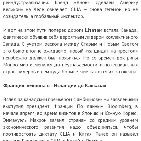
реиндустриализации. Бренд «Вновь сделаем Америку
великой» на деле означает: США — снова гегемон, но не
созидатель, а глобальный инспектор.
И вот на этом пути поперек дороги Штатам встала Канада,
фактически объявив себя вероятным лидером коллективного
Запада. С учетом раскола между Старым и Новым Светом
это было вполне ожидаемо: новый «кандидат на престол»
неизбежно должен был появиться. Но со времен доктрины
Монро мир изменился до неузнаваемости, и потенциальных
стран-лидеров в нем куда больше, чем кажется из-за океана.
Франция: «Европа от Исландии до Кавказа»
Вслед за канадским премьером с амбициозными заявлениями
выступил президент Франции. По данным Bloomberg, в
начале апреля, во время визитов в Японию и Южную Корею,
Эммануэль Макрон заявил: странам со средним уровнем
экономического развития надо объединяться, чтобы
противостоять диктату США и Китая. Ранее он называл
врагами Евросоюза и США, и Китай, и Россию.