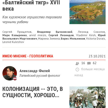
«Балтийский тигр» XVII
века
Как курземское герцогство торговало
черными рабами
Сергей Прищепов
Владимир Бычковский
Леонид Соколов
,
,
,
Марк Козыренко
arvid miezis
Сергей Леонидов
Vladimir Kirsh
Юрий
,
,
,
,
Васильевич Мартинович
Марина Зимина
Борис Мельников
Victoria Dorais
,
,
,
,
Leonid Kuleshov
ИМЕЮ МНЕНИЕ - ГЕОПОЛИТИКА
23.10.2021
16
62
больше месяца
Александр Филей
назад
Латвийский русский филолог
КОЛОНИЗАЦИЯ -- ЭТО, В
СУЩНОСТИ, ХОРОШО...