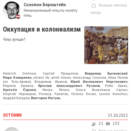
Соломон Бернштейн
больше месяца
Неназначенный чтец по полёту
назад
птиц
Оккупация и колониализм
Что лучше?
Heinrich Smirnow
Сергей Прищепов
Владимир Бычковский
,
,
,
Марк Козыренко
Johans Ko
arvid miezis
Александр Соколов
Илья Нелов
,
,
,
,
(из Тель-Авива)
Владимир Иванов
Юрий Васильевич Мартинович
,
,
,
Марина Зимина
Ярослав Александрович Русаков
Рейн Урвас
,
,
,
Kęstutis Čeponis
Митро Митро
Ольга Яковлевна Саутыч
,
,
,
Георгий Чернышов
Роланд Руматов
Victoria Dorais
Leonid Kuleshov
,
,
,
,
Андрей Батурин
Виктория Матуль
,
ЭСТОНИЯ
13.10.2022
21
233
больше месяца