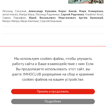
Леонид Соколов
Александр Кузьмин
Борис Бахов
Марк Козыренко
,
,
,
,
arvid miezis
Marija Iltiņa
Леонид Радченко
Сергей Радченко
Vladimir Kirsh
,
,
,
,
,
Савва Парафин
Юрий Васильевич Мартинович
Артём Бузинный
,
,
,
Митро Митро
Иван Киплинг
Сергей Боровик
,
,
Мы используем cookies-файлы, чтобы улучшить
О сайте
Прямая связь с
Председателем
работу сайта и Ваше взаимодействие с ним. Если
Устав
Вы продолжаете использовать этот сайт, вы
Прямая связь c членами клуба
Условия пользования
даете IMHOCLUB разрешение на сбор и хранение
Реклама
Политика конфиденциальности
cookies-файлов на вашем устройстве.
Контакты
Copyright © 2011 - 2026 Imho
Принять и продолжить
Club
Подробнее
Developed by:
CRA