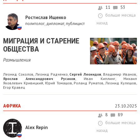
11
53
больше месяца
Ростислав Ищенко
назад
политолог, дипломат, публицист
МИГРАЦИЯ И СТАРЕНИЕ
ОБЩЕСТВА
Размышления
Леонид Соколов
Леонид Радченко
Сергей Леонидов
Владимир Иванов
,
,
,
,
Ярослав Александрович Русаков
Иван Киплинг
Михаил
,
,
Яковлевич Кривицкий
Юрий Томашов
Роланд Руматов
Леонид Кулешов
,
,
,
,
Егор Кравец
АФРИКА
23.10.2025
8
89
больше месяца
Alex Repin
назад