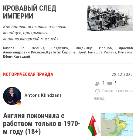
​КРОВАВЫЙ СЛЕД
ИМПЕРИИ
Как Британия пытала и вешала
кенийцев, прикрываясь
«цивилизаторской миссией»
Johans Ko
Леонид Радченко
Владимир Иванов
Ярослав
,
,
,
Александрович Русаков
Kęstutis Čeponis
Юрий Томашов
Роланд Руматов
,
,
,
,
Ефим Казацкий
ИСТОРИЧЕСКАЯ ПРАВДА
28.12.2022
2
3
больше месяца
Antons Klindzans
назад
Англия покончила с
рабством только в 1970-
м году (18+)