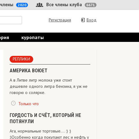
 члены
Все члены клуба
2020
6671
Регистрация
Вход
ория
куропаты
РЕПЛИКИ
АМЕРИКА ВОЮЕТ
А в Литве литр молока уже стоит
дешевле одного литра бензина, я уж не
говорю о солярке.
Только что
ГОРДОСТЬ И СЧЁТ, КОТОРЫЙ НЕ
ПОТЯНУЛИ
Ага, нормальные торговые.... :) :)
:)Особенно когда покупают лес и нефть у