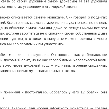
связь со своим духовным сыном (дочерью). И эта духовная
кателя, став утешением в его мирской жизни.
еверно описывается самими монахами. Они говорят о подвигах
ний. Все это лишь средства укрепления духа монаха, но не цель
да на общение с мирянами или даже со священниками все эти
ах должен заботиться не о спасении своей собственной души
сении душ тех, кто живет в миру и не может посвящать много
Писании «по плодам их вы узнаете их».
бет монахи — послушание. Он понятен, как добровольное
й духовный опыт, но не как способ ломки человеческой воли.
ю волю через духовный труд — молитвы, изучение священных
 написания новых душеспасительных текстов.
н принимал и постригал их. Собралось у него 12 братий, они
и…»
оторое Антонию дал игумен афонского монастыря — создан