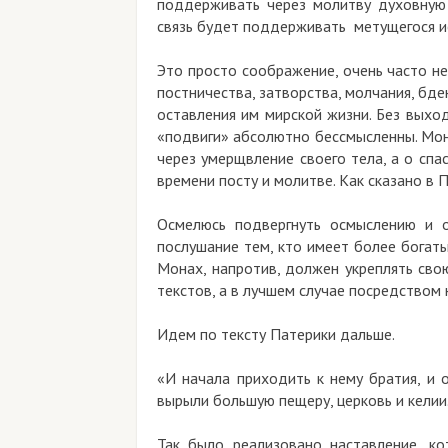
поддерживать через молитву духовную 
связь будет поддерживать метущегося ис
Это просто соображение, очень часто н
постничества, затворства, молчания, бде
оставления им мирской жизни. Без выхо
«подвиги» абсолютно бессмысленны. Мон
через умерщвление своего тела, а о спа
времени посту и молитве. Как сказано в 
Осмелюсь подвергнуть осмыслению и о
послушание тем, кто имеет более богаты
Монах, напротив, должен укреплять сво
текстов, а в лучшем случае посредством
Идем по тексту Патерики дальше.
«И начала приходить к нему братия, и о
вырыли большую пещеру, церковь и кели
Так было реализовано наставление, к