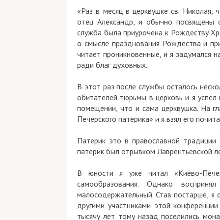
«Раз в месяц в церквушке св. Николая,
отец Александр, и обычно посвящены 
служба была приурочена к Рождеству Хр
о смысле празднования Рождества и при
читает проникновенные, и я задумался н
ради благ духовных.
В этот раз после службы осталось неск
обитателей тюрьмы в церковь и я успел
помещении, что и сама церквушка. На г
Печерского патерика» и я взял его почита
Патерик это в православной традиции с
патерик был отрывком Лаврентьевской ле
В юности я уже читал «Киево-Пече
самообразования. Однако восприня
малосодержательный. Став постарше, я 
другими участниками этой конференции
тысячу лет тому назад поселились мона