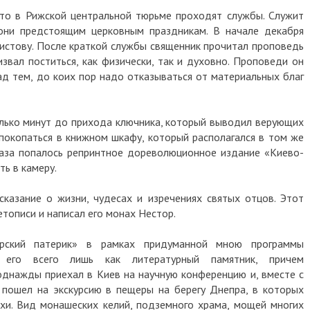
 что в Рижской центральной тюрьме проходят службы. Служит
они предстоящим церковным праздникам. В начале декабря
истову. После краткой службы священник прочитал проповедь
звал поститься, как физически, так и духовно. Проповеди он
ад тем, до коих пор надо отказываться от материальных благ
олько минут до прихода ключника, который выводил верующих
 покопаться в книжном шкафу, который располагался в том же
лаза попалось репринтное дореволюционное издание «Киево-
ть в камеру.
казание о жизни, чудесах и изречениях святых отцов. Этот
тописи и написал его монах Нестор.
рский патерик» в рамках придуманной мною программы
л его всего лишь как литературный памятник, причем
однажды приехал в Киев на научную конференцию и, вместе с
 пошел на экскурсию в пещеры на берегу Днепра, в которых
хи. Вид монашеских келий, подземного храма, мощей многих