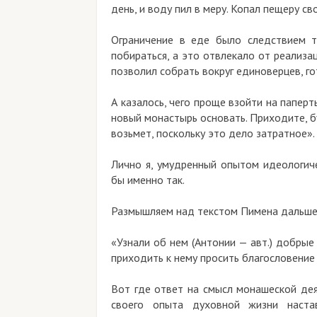
день, и воду пил в меру. Копал пещеру с
Ограничение в еде было следствием т
побираться, а это отвлекало от реализа
позволил собрать вокруг единоверцев, г
А казалось, чего проще взойти на паперт
новый монастырь основать. Приходите, бу
возьмет, поскольку это дело затратное».
Лично я, умудренный опытом идеологич
бы именно так.
Размышляем над текстом Пимена дальше
«Узнали об нем (Антонии — авт.) добрые
приходить к нему просить благословение
Вот где ответ на смысл монашеской де
своего опыта духовной жизни наста