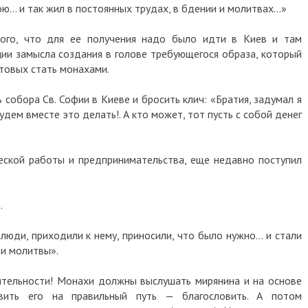
вою… и так жил в постоянных трудах, в бдении и молитвах…»
ого, что для ее получения надо было идти в Киев и там
ции замысла создания в голове требующегося образа, который
отовых стать монахами.
ь собора Св. Софии в Киеве и бросить клич: «Братия, задумал я
дем вместе это делать!. А кто может, тот пусть с собой денег
еской работы и предпринимательства, еще недавно поступил
.
 люди, приходили к нему, приносили, что было нужно… и стали
 и молитвы».
ятельности! Монахи должны выслушать мирянина и на основе
вить его на правильный путь — благословить. А потом