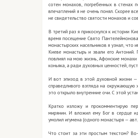
сотен монахов, погребенных в стенах п
впечатлений я не очень понял. Скорее вс
не свидетельство святости монахов и с
В третий раз я прикоснулся к истории К
время посещение Свято Пантелеймонова 
монастырских насельников я узнал, что 
Киеве монастырь и звали его Антоний. 
повлиял на мою жизнь, Афонские монахи 
коньяка, а ради духовных ценностей, пуст
И вот эпизод в этой духовной жизни — 
справедливого взгляда на окружающую ж
это открыло внутренние очи. С этой устан
Кратко изложу и прокомментирую пер
мирянин. И вложил ему Бог в сердце ид
умолил игумена (одного монастыря — авт.
Что стоит за эти простым текстом? Во-