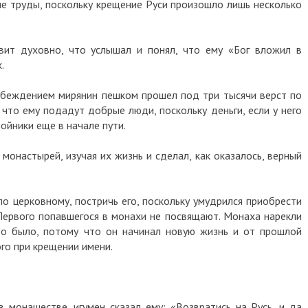
кие труды, поскольку крещение Руси произошло лишь несколько
вит духовно, что услышал и понял, что ему «Бог вложил в
.
убеждением мирянин пешком прошел под три тысячи верст по
 что ему подадут добрые люди, поскольку деньги, если у него
ойники еще в начале пути.
монастырей, изучая их жизнь и сделал, как оказалось, верный
по церковному, постричь его, поскольку умудрился приобрести
Первого попавшегося в монахи не посвящают. Монаха нарекли
то было, потому что он начинал новую жизнь и от прошлой
го при крещении имени.
в монашестве, игумен сказал ему: «Возвратись на Русь, и да