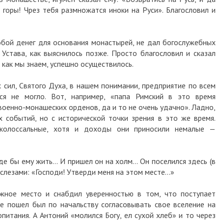
 горы! Чрез тебя размножатся иноки на Руси». Благословил и
обой денег для основания монастырей, не дал богослужебных
 Устава, как выяснилось позже. Просто благословил и сказал
 как мы знаем, успешно осуществилось.
сил, Святого Духа, в нашем понимании, предприятие по всем
ся не могло. Вот, например, «папа Римский в это время
оенно-монашеских орденов, да и то не очень удачно». Ладно,
 событий, но с исторической точки зрения в это же время.
колоссальные, хотя и доходы они приносили немалые —
где бы ему жить… И пришел он на холм… Он поселился здесь (в
о слезами: «Господи! Утверди меня на этом месте…»
ужное место и снабдил уверенностью в том, что поступает
е пошел был по начальству согласовывать свое вселение на
питания. А Антоний «молился Богу, ел сухой хлеб» и то через