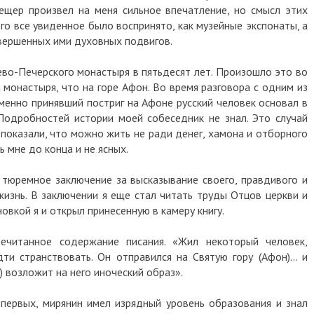
ещер произвел на меня сильное впечатление, но смысл этих
его все увиденное было воспринято, как музейные экспонаты, а
овершенных ими духовных подвигов.
иево-Печерского монастыря в пятьдесят лет. Произошло это во
монастыря, что на горе Афон. Во время разговора с одним из
именно принявший постриг на Афоне русский человек основал в
Подробностей истории моей собеседник не знал. Это случай
показали, что можно жить не ради денег, хамона и отборного
ь мне до конца и не ясных.
тюремное заключение за высказывание своего, правдивого и
изнь. В заключении я еще стал читать труды Отцов церкви и
овкой я и открыл принесенную в камеру книгу.
ечитанное содержание писания. «Жил некоторый человек,
ти странствовать. Он отправился на Святую гору (Афон)… и
) возложит на него иноческий образ».
первых, мирянин имел изрядный уровень образования и знал