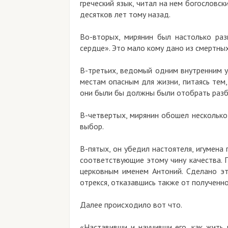
греческий язык, читал на нем богословс
десятков лет тому назад.
Во-вторых, мирянин был настолько раз
сердце». Это мало кому дано из смертных
В-третьих, ведомый одним внутренним 
местам опасным для жизни, питаясь тем,
они были бы должны были отобрать разб
В-четвертых, мирянин обошел несколько 
выбор.
В-пятых, он убедил настоятеля, игумена 
соответствующие этому чину качества. 
церковным именем Антоний. Сделано э
отрекся, отказавшись также от полученно
Далее происходило вот что.
«Наставивши и научивши его, как жить 