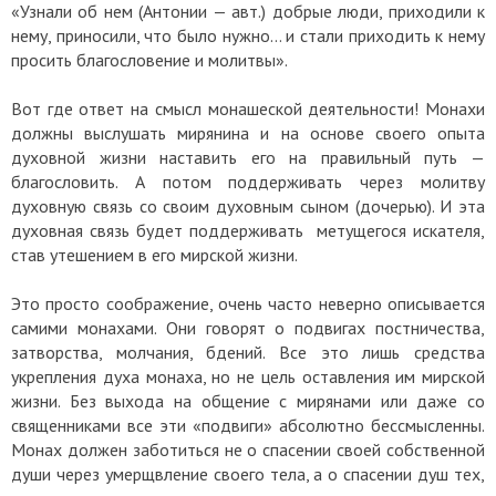
«Узнали об нем (Антонии — авт.) добрые люди, приходили к
нему, приносили, что было нужно… и стали приходить к нему
просить благословение и молитвы».
Вот где ответ на смысл монашеской деятельности! Монахи
должны выслушать мирянина и на основе своего опыта
духовной жизни наставить его на правильный путь —
благословить. А потом поддерживать через молитву
духовную связь со своим духовным сыном (дочерью). И эта
духовная связь будет поддерживать метущегося искателя,
став утешением в его мирской жизни.
Это просто соображение, очень часто неверно описывается
самими монахами. Они говорят о подвигах постничества,
затворства, молчания, бдений. Все это лишь средства
укрепления духа монаха, но не цель оставления им мирской
жизни. Без выхода на общение с мирянами или даже со
священниками все эти «подвиги» абсолютно бессмысленны.
Монах должен заботиться не о спасении своей собственной
души через умерщвление своего тела, а о спасении душ тех,