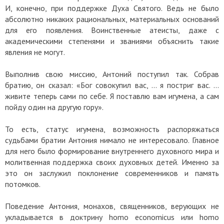
И, конечно, при поддержке Духа Святого. Ведь не было
абсолютно никаких рациональных, материальных оснований
для его появления. Воинственные атеисты, даже с
академическими степенями и званиями объяснить такие
явления не могут.
Выполнив свою миссию, Антоний поступил так. Собрав
братию, он сказал: «Бог совокупил вас, … я постриг вас. …
живите теперь сами по себе. Я поставлю вам игумена, а сам
пойду один на другую гору».
То есть, статус игумена, возможность распоряжаться
судьбами братии Антония нимало не интересовало. Главное
для него было формирование внутреннего духовного мира и
молитвенная поддержка своих духовных детей. Именно за
это он заслужил поклонение современников и память
потомков.
Поведение Антония, монахов, священников, верующих не
укладывается в доктрину homo economicus или homo