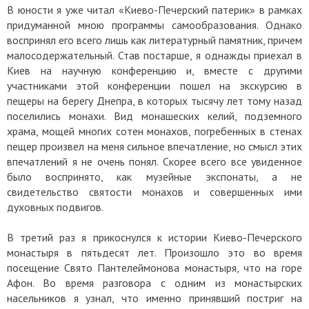
В юности я уже читал «Киево-Печерский патерик» в рамках
придуманной мною программы самообразования. Однако
воспринял его всего лишь как литературный памятник, причем
малосодержательный. Став постарше, я однажды приехал в
Киев на научную конференцию и, вместе с другими
участниками этой конференции пошел на экскурсию в
пещеры на берегу Днепра, в которых тысячу лет тому назад
поселились монахи. Вид монашеских келий, подземного
храма, мощей многих сотен монахов, погребенных в стенах
пещер произвел на меня сильное впечатление, но смысл этих
впечатлений я не очень понял. Скорее всего все увиденное
было воспринято, как музейные экспонаты, а не
свидетельство святости монахов и совершенных ими
духовных подвигов.
В третий раз я прикоснулся к истории Киево-Печерского
монастыря в пятьдесят лет. Произошло это во время
посещение Свято Пантелеймонова монастыря, что на горе
Афон. Во время разговора с одним из монастырских
насельников я узнал, что именно принявший постриг на