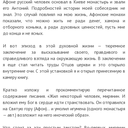
Афоне русский человек основал в Киеве монастырь и звали
его Антоний. Подробностей истории моей собеседник не
знал. Это случай повлиял на мою жизнь, Афонские монахи
показали, что можно жить не ради денег, хамона и
отборного коньяка, а ради духовных ценностей, пусть мне
до конца и не ясных.
И вот эпизод в этой духовной жизни — тюремное
заключение за высказывание своего, правдивого и
справедливого взгляда на окружающую жизнь. В заключении
я еще стал читать труды Отцов церкви и это открыло
внутренние очи. С этой установкой я и открыл принесенную в
камеру книгу.
Кратко изложу и прокомментирую перечитанное
содержание писания. «Жил некоторый человек, мирянин. И
вложил ему Бог в сердце идти странствовать. Он отправился
на Святую гору (Афон)… и умолил игумена (одного монастыря
— авт.) возложит на него иноческий образ».
Что стоит за эти простым текстом? Во-первых, мирянин