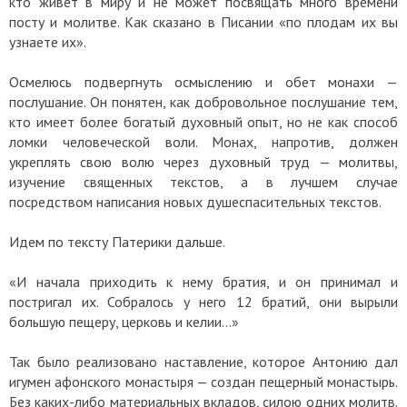
кто живет в миру и не может посвящать много времени
посту и молитве. Как сказано в Писании «по плодам их вы
узнаете их».
Осмелюсь подвергнуть осмыслению и обет монахи —
послушание. Он понятен, как добровольное послушание тем,
кто имеет более богатый духовный опыт, но не как способ
ломки человеческой воли. Монах, напротив, должен
укреплять свою волю через духовный труд — молитвы,
изучение священных текстов, а в лучшем случае
посредством написания новых душеспасительных текстов.
Идем по тексту Патерики дальше.
«И начала приходить к нему братия, и он принимал и
постригал их. Собралось у него 12 братий, они вырыли
большую пещеру, церковь и келии…»
Так было реализовано наставление, которое Антонию дал
игумен афонского монастыря — создан пещерный монастырь.
Без каких-либо материальных вкладов, силою одних молитв.