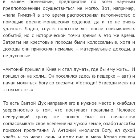
в нашем понимании, предприятие по всем научным
предположениям осуществиться не могло. Вот, например,
«папа Римский в это время распространял католичество с
помощью военно-монашеских орденов, да и то не очень
удачно». Ладно, спустя полсотни лет после описываемых
событий, но с исторической точки зрения в это же время.
Затраты на крестовые походы были колоссальные, хотя и
доходы они приносили немалые — материальные доходы, а
не духовные.
«Антоний пришел в Киев и стал думать, где бы ему жить… И
пришел он на холм… Он поселился здесь (в пещерке — авт.) и
начал молиться Богу со слезами: «Господи! Утверди меня на
этом месте…»
То есть Святой Дух направил его в нужное место и снабдил
уверенностью в том, что поступает правильно. Человек
неверующий сразу же пошел был по начальству
согласовывать свое вселение на чужой земле, озаботился бы
поиском пропитания. А Антоний «молился Богу, ел сухой
хлеб» и то через день, и воду пил в меру. Копал пещеру