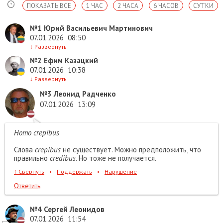
ПОКАЗАТЬ ВСЕ
1 ЧАС
2 ЧАСА
6 ЧАСОВ
СУТКИ
№1
Юрий Васильевич Мартинович
07.01.2026
08:50
↓
Развернуть
№2
Ефим Казацкий
07.01.2026
10:38
↓
Развернуть
№3
Леонид Радченко
07.01.2026
13:09
Homo crepibus
Слова
crepibus
не существует. Можно предположить, что
правильно
credibus
. Но тоже не получается.
↑
Свернуть
•
Поддержать
•
Нарушение
Ответить
№4
Сергей Леонидов
07.01.2026
11:54