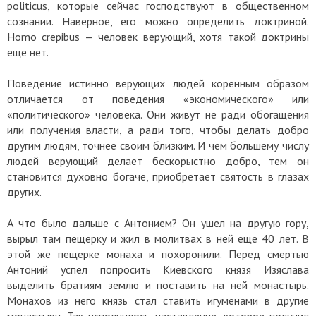
politicus, которые сейчас господствуют в общественном
сознании. Наверное, его можно определить доктриной.
Homo crepibus — человек верующий, хотя такой доктрины
еще нет.
Поведение истинно верующих людей коренным образом
отличается от поведения «экономического» или
«политического» человека. Они живут не ради обогащения
или получения власти, а ради того, чтобы делать добро
другим людям, точнее своим близким. И чем большему числу
людей верующий делает бескорыстно добро, тем он
становится духовно богаче, приобретает святость в глазах
других.
А что было дальше с Антонием? Он ушел на другую гору,
вырыл там пещерку и жил в молитвах в ней еще 40 лет. В
этой же пещерке монаха и похоронили. Перед смертью
Антоний успел попросить Киевского князя Изяслава
выделить братиям землю и поставить на ней монастырь.
Монахов из него князь стал ставить игуменами в другие
монастыри. Так исполнилось наставление, которое получил