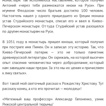
Антоний «через тебя размножатся иноки на Руси». При
игумене Феодосии число братьев достигло 100 человек.
Настоятель нашел у одного пришедшего из Греции монаха
устав Студийского монастыря, списал его и ввел в Киево-
Печерском монастыре. Оттуда Студийский устав разошелся
по другим монастырям на Руси.
В 1051 году в монастырь пришел юноша, который получил
при постриге имя Пимен. Он и записал эту историю. Так, что
Киево-Печерский патерик — это не только памятник
древнерусской литературы. Он скрижаль, на которой высечен
опыт спасения человечества через доброделание, который
нам завещали наши предки. За это мы их ценим и причисляем
к лику святых».
Вот такой мой святочный рассказ к Рождеству Христову. Тут
рассказу конец, а кто его прочитал — молодец»!
«Мятежный ваш профессор» Александр Гапоненко, узник
Рижской центральной тюрьмы/