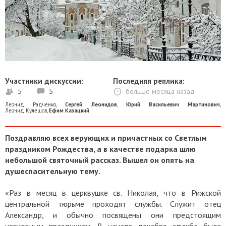
Участники дискуссии:
Последняя реплика:
5
5
больше месяца назад
Леонид Радченко
,
Сергей Леонидов
,
Юрий Васильевич Мартинович
,
Леонид Кулешов
,
Ефим Казацкий
Поздравляю всех верующих и причастных со Светлым
праздником Рождества, а в качестве подарка шлю
небольшой святочный рассказ. Вышел он опять на
душеспасительную тему.
«Раз в месяц в церквушке св. Николая, что в Рижской
центральной тюрьме проходят службы. Служит отец
Александр, и обычно посвящены они предстоящим
церковным праздникам. В начале декабря служба была