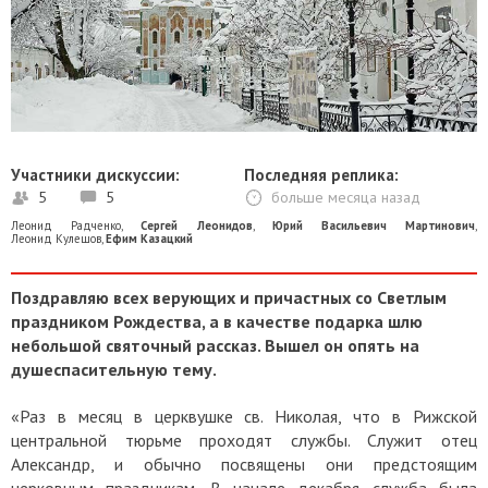
Участники дискуссии:
Последняя реплика:
5
5
больше месяца назад
Леонид Радченко
,
Сергей Леонидов
,
Юрий Васильевич Мартинович
,
Леонид Кулешов
,
Ефим Казацкий
Поздравляю всех верующих и причастных со Светлым
праздником Рождества, а в качестве подарка шлю
небольшой святочный рассказ. Вышел он опять на
душеспасительную тему.
«Раз в месяц в церквушке св. Николая, что в Рижской
центральной тюрьме проходят службы. Служит отец
Александр, и обычно посвящены они предстоящим
церковным праздникам. В начале декабря служба была