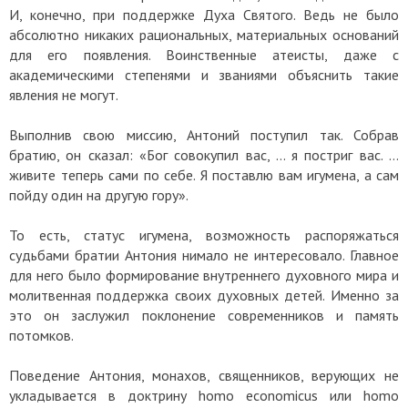
И, конечно, при поддержке Духа Святого. Ведь не было
абсолютно никаких рациональных, материальных оснований
для его появления. Воинственные атеисты, даже с
академическими степенями и званиями объяснить такие
явления не могут.
Выполнив свою миссию, Антоний поступил так. Собрав
братию, он сказал: «Бог совокупил вас, … я постриг вас. …
живите теперь сами по себе. Я поставлю вам игумена, а сам
пойду один на другую гору».
То есть, статус игумена, возможность распоряжаться
судьбами братии Антония нимало не интересовало. Главное
для него было формирование внутреннего духовного мира и
молитвенная поддержка своих духовных детей. Именно за
это он заслужил поклонение современников и память
потомков.
Поведение Антония, монахов, священников, верующих не
укладывается в доктрину homo economicus или homo