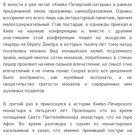
В юности я уже читал «Киево-Печерский патерик» в рамках
придуманной мною программы самообразования. Однако
воспринял его всего лишь как литературный памятник, причем
малосодержательный. Став постарше, я однажды приехал в
Киев на научную конференцию и, вместе с другими
участниками этой конференции пошел на экскурсию в
пещеры на берегу Днепра, в которых тысячу лет тому назад
поселились монахи. Вид монашеских келий, подземного
храма, мощей многих сотен монахов, погребенных в стенах
пещер произвел на меня сильное впечатление, но смысл этих
впечатлений я не очень понял. Скорее всего все увиденное
было воспринято, как музейные экспонаты, а не
свидетельство святости монахов и совершенных ими
духовных подвигов.
В третий раз я прикоснулся к истории Киево-Печерского
монастыря в пятьдесят лет. Произошло это во время
посещение Свято Пантелеймонова монастыря, что на горе
Афон. Во время разговора с одним из монастырских
насельников я узнал, что именно принявший постриг на