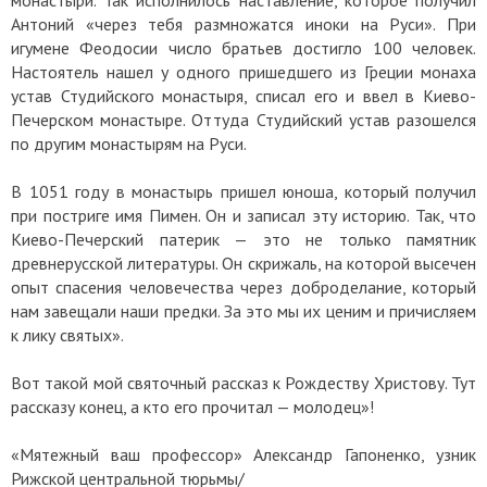
Антоний «через тебя размножатся иноки на Руси». При
игумене Феодосии число братьев достигло 100 человек.
Настоятель нашел у одного пришедшего из Греции монаха
устав Студийского монастыря, списал его и ввел в Киево-
Печерском монастыре. Оттуда Студийский устав разошелся
по другим монастырям на Руси.
В 1051 году в монастырь пришел юноша, который получил
при постриге имя Пимен. Он и записал эту историю. Так, что
Киево-Печерский патерик — это не только памятник
древнерусской литературы. Он скрижаль, на которой высечен
опыт спасения человечества через доброделание, который
нам завещали наши предки. За это мы их ценим и причисляем
к лику святых».
Вот такой мой святочный рассказ к Рождеству Христову. Тут
рассказу конец, а кто его прочитал — молодец»!
«Мятежный ваш профессор» Александр Гапоненко, узник
Рижской центральной тюрьмы/