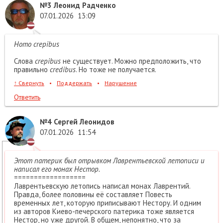
№3
Леонид Радченко
07.01.2026
13:09
Homo crepibus
Слова
crepibus
не существует. Можно предположить, что
правильно
credibus
. Но тоже не получается.
↑
Свернуть
•
Поддержать
•
Нарушение
Ответить
№4
Сергей Леонидов
07.01.2026
11:54
Этот патерик был отрывком Лаврентьевской летописи и
написал его монах Нестор.
==================
Лаврентьевскую летопись написал монах Лаврентий.
Правда, более половины её составляет Повесть
временных лет, которую приписывают Нестору. И одним
из авторов Киево-печерского патерика тоже является
Нестор, но уже другой. В общем, непонятно, что за