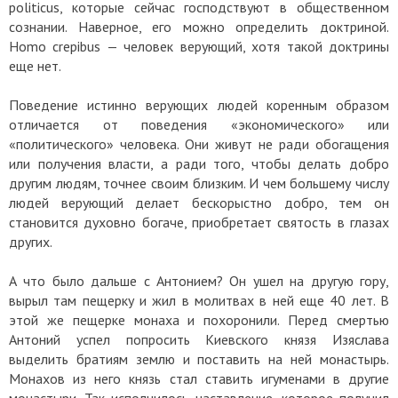
politicus, которые сейчас господствуют в общественном
сознании. Наверное, его можно определить доктриной.
Homo crepibus — человек верующий, хотя такой доктрины
еще нет.
Поведение истинно верующих людей коренным образом
отличается от поведения «экономического» или
«политического» человека. Они живут не ради обогащения
или получения власти, а ради того, чтобы делать добро
другим людям, точнее своим близким. И чем большему числу
людей верующий делает бескорыстно добро, тем он
становится духовно богаче, приобретает святость в глазах
других.
А что было дальше с Антонием? Он ушел на другую гору,
вырыл там пещерку и жил в молитвах в ней еще 40 лет. В
этой же пещерке монаха и похоронили. Перед смертью
Антоний успел попросить Киевского князя Изяслава
выделить братиям землю и поставить на ней монастырь.
Монахов из него князь стал ставить игуменами в другие
монастыри. Так исполнилось наставление, которое получил