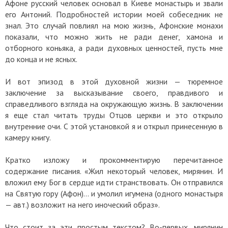
Афоне русский человек основал в Киеве монастырь и звали
его Антоний. Подробностей истории моей собеседник не
знал. Это случай повлиял на мою жизнь, Афонские монахи
показали, что можно жить не ради денег, хамона и
отборного коньяка, а ради духовных ценностей, пусть мне
до конца и не ясных.
И вот эпизод в этой духовной жизни — тюремное
заключение за высказывание своего, правдивого и
справедливого взгляда на окружающую жизнь. В заключении
я еще стал читать труды Отцов церкви и это открыло
внутренние очи. С этой установкой я и открыл принесенную в
камеру книгу.
Кратко изложу и прокомментирую перечитанное
содержание писания. «Жил некоторый человек, мирянин. И
вложил ему Бог в сердце идти странствовать. Он отправился
на Святую гору (Афон)… и умолил игумена (одного монастыря
— авт.) возложит на него иноческий образ».
Что стоит за эти простым текстом? Во-первых, мирянин