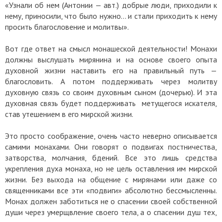
«Узнали об нем (Антонии — авт.) добрые люди, приходили к
нему, приносили, что было нужно… и стали приходить к нему
просить благословение и молитвы».
Вот где ответ на смысл монашеской деятельности! Монахи
должны выслушать мирянина и на основе своего опыта
духовной жизни наставить его на правильный путь —
благословить. А потом поддерживать через молитву
духовную связь со своим духовным сыном (дочерью). И эта
духовная связь будет поддерживать метущегося искателя,
став утешением в его мирской жизни.
Это просто соображение, очень часто неверно описывается
самими монахами. Они говорят о подвигах постничества,
затворства, молчания, бдений. Все это лишь средства
укрепления духа монаха, но не цель оставления им мирской
жизни. Без выхода на общение с мирянами или даже со
священниками все эти «подвиги» абсолютно бессмысленны.
Монах должен заботиться не о спасении своей собственной
души через умерщвление своего тела, а о спасении душ тех,