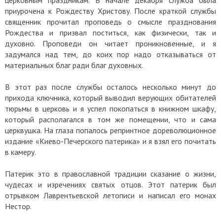
приурочена к Рождеству Христову. После краткой службы
священник прочитал проповедь о смысле празднования
Рождества и призвал поститься, как физически, так и
духовно. Проповеди он читает проникновенные, и я
задумался над тем, до коих пор надо отказываться от
материальных благ ради благ духовных.
В этот раз после службы осталось несколько минут до
прихода ключника, который выводил верующих обитателей
тюрьмы в церковь и я успел покопаться в книжном шкафу,
который располагался в том же помещении, что и сама
церквушка. На глаза попалось репринтное дореволюционное
издание «Киево-Печерского патерика» и я взял его почитать
в камеру.
Патерик это в православной традиции сказание о жизни,
чудесах и изречениях святых отцов. Этот патерик был
отрывком Лаврентьевской летописи и написал его монах
Нестор.