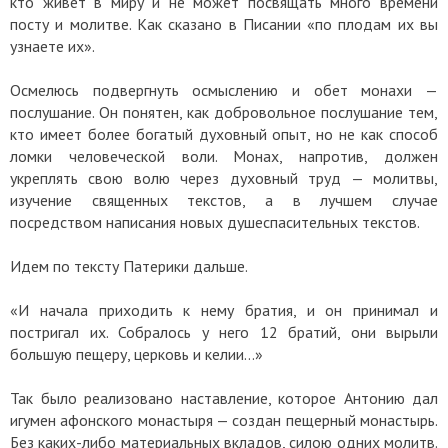
кто живет в миру и не может посвящать много времени
посту и молитве. Как сказано в Писании «по плодам их вы
узнаете их».
Осмелюсь подвергнуть осмыслению и обет монахи —
послушание. Он понятен, как добровольное послушание тем,
кто имеет более богатый духовный опыт, но не как способ
ломки человеческой воли. Монах, напротив, должен
укреплять свою волю через духовный труд — молитвы,
изучение священных текстов, а в лучшем случае
посредством написания новых душеспасительных текстов.
Идем по тексту Патерики дальше.
«И начала приходить к нему братия, и он принимал и
постригал их. Собралось у него 12 братий, они вырыли
большую пещеру, церковь и келии…»
Так было реализовано наставление, которое Антонию дал
игумен афонского монастыря — создан пещерный монастырь.
Без каких-либо материальных вкладов, силою одних молитв.