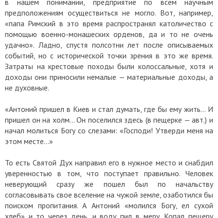
в нашем понимании, предприятие по всем научным
предположениям осуществиться не могло. Вот, например,
«папа Римский в это время распространял католичество с
помощью военно-монашеских орденов, да и то не очень
удачно». Ладно, спустя полсотни лет после описываемых
событий, но с исторической точки зрения в это же время.
Затраты на крестовые походы были колоссальные, хотя и
доходы они приносили немалые — материальные доходы, а
не духовные.
«Антоний пришел в Киев и стал думать, где бы ему жить… И
пришел он на холм… Он поселился здесь (в пещерке — авт.) и
начал молиться Богу со слезами: «Господи! Утверди меня на
этом месте…»
То есть Святой Дух направил его в нужное место и снабдил
уверенностью в том, что поступает правильно. Человек
неверующий сразу же пошел был по начальству
согласовывать свое вселение на чужой земле, озаботился бы
поиском пропитания. А Антоний «молился Богу, ел сухой
хлеб» и то через день, и воду пил в меру. Копал пещеру