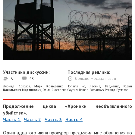
Участники дискуссии:
Последняя реплика:
8
43
больше месяца назад
Леонид Соколов
,
Марк Козыренко
,
Johans Ko
,
Леонид Радченко
,
Юрий
Васильевич Мартинович
,
Ольга Яковлевна Саутыч
,
Roman Romanovs
,
Роланд Руматов
Продолжение цикла «Хроники необъявленного
убийства».
Часть 1
Часть 2
Часть 3
Часть 4
Одиннадцатого июня прокурор предъявил мне обвинения по