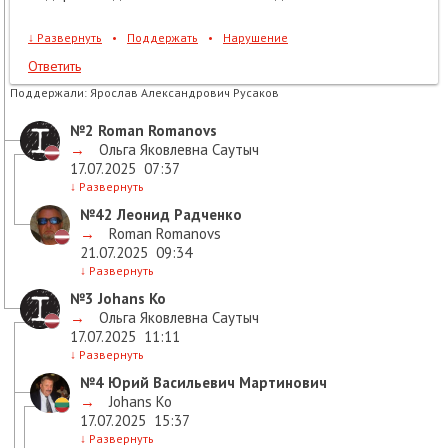
↓
Развернуть
•
Поддержать
•
Нарушение
Ответить
Поддержали:
Ярослав Александрович Русаков
№2
Roman Romanovs
→
Ольга Яковлевна Саутыч
17.07.2025
07:37
↓
Развернуть
№42
Леонид Радченко
→
Roman Romanovs
21.07.2025
09:34
↓
Развернуть
№3
Johans Ko
→
Ольга Яковлевна Саутыч
17.07.2025
11:11
↓
Развернуть
№4
Юрий Васильевич Мартинович
→
Johans Ko
17.07.2025
15:37
↓
Развернуть