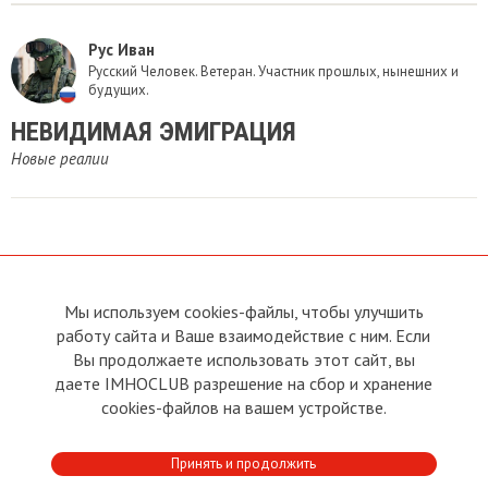
Рус Иван
Русский Человек. Ветеран. Участник прошлых, нынешних и
будущих.
НЕВИДИМАЯ ЭМИГРАЦИЯ
Новые реалии
Мы используем cookies-файлы, чтобы улучшить
О сайте
Прямая связь с
работу сайта и Ваше взаимодействие с ним. Если
Председателем
Устав
Вы продолжаете использовать этот сайт, вы
Прямая связь c членами клуба
Условия пользования
даете IMHOCLUB разрешение на сбор и хранение
Реклама
Политика конфиденциальности
cookies-файлов на вашем устройстве.
Контакты
Copyright © 2011 - 2026 Imho
Принять и продолжить
Club