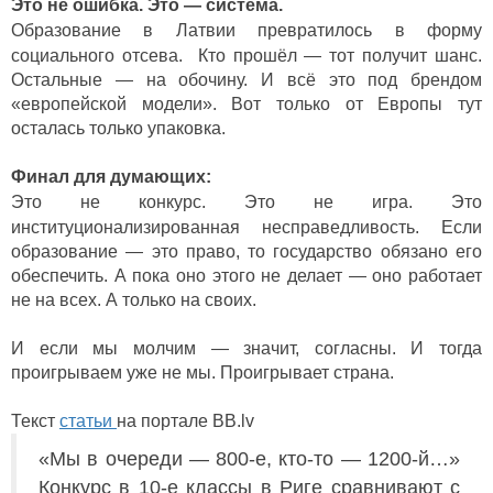
Это не ошибка. Это — система.
Образование в Латвии превратилось в форму
социального отсева.
Кто прошёл — тот получит шанс.
Остальные — на обочину.
И всё это под брендом
«европейской модели».
Вот только от Европы тут
осталась только упаковка.
Финал для думающих:
Это не конкурс. Это не игра. Это
институционализированная несправедливость.
Если
образование — это право, то государство обязано его
обеспечить.
А пока оно этого не делает — оно работает
не на всех. А только на своих.
И если мы молчим — значит, согласны.
И тогда
проигрываем уже не мы.
Проигрывает страна.
Текст
статьи
на портале BB.lv
«Мы в очереди — 800-е, кто-то — 1200-й…»
Конкурс в 10-е классы в Риге сравнивают с