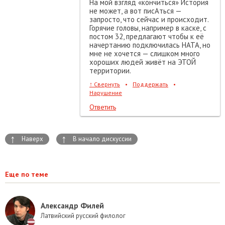
На мой взгляд «кончиться» История
не может, а вот писАться —
запросто, что сейчас и происходит.
Горячие головы, например в каске, с
постом 32, предлагают чтобы к её
начертанию подключилась НАТА, но
мне не хочется — слишком много
хороших людей живёт на ЭТОЙ
территории.
↑
Свернуть
•
Поддержать
•
Нарушение
Ответить
↑
↑
Наверх
В начало дискуссии
Еще по теме
Александр Филей
Латвийский русский филолог