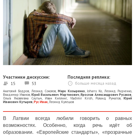
Участники дискуссии:
Последняя реплика:
15
53
больше месяца назад
Анатолий Бодров
,
Леонид Соколов
,
Марк Козыренко
,
Johans Ko
,
Леонид Радченко
,
Владимир Иванов
,
Юрий Васильевич Мартинович
,
Ярослав Александрович Русаков
,
Ольга Яковлевна Саутыч
,
Иван Киплинг
,
Vladimir Kirsh
,
Роланд Руматов
,
Юрий
Иванович Кутырев
,
Рус Иван
,
Леонид Кулешов
В Латвии всегда любили говорить о равных
возможностях. Особенно, когда речь идёт об
образовании. «Европейские стандарты», «прозрачные