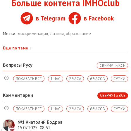
Больше контента IMHOclub
в Telegram
в Facebook
Метки:
дискриминация
,
Латвия
,
образование
Еще по теме
↓
Вопросы Русу
СВЕРНУТЬ ВСЕ
ПОКАЗАТЬ ВСЕ
1 ЧАС
2 ЧАСА
6 ЧАСОВ
СУТКИ
Комментарии
СВЕРНУТЬ ВСЕ
ПОКАЗАТЬ ВСЕ
1 ЧАС
2 ЧАСА
6 ЧАСОВ
СУТКИ
№1
Анатолий Бодров
15.07.2025
08:51