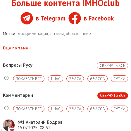
Больше контента IMHOclub
в Telegram
в Facebook
Метки:
дискриминация
,
Латвия
,
образование
Еще по теме
↓
Вопросы Русу
СВЕРНУТЬ ВСЕ
ПОКАЗАТЬ ВСЕ
1 ЧАС
2 ЧАСА
6 ЧАСОВ
СУТКИ
Комментарии
СВЕРНУТЬ ВСЕ
ПОКАЗАТЬ ВСЕ
1 ЧАС
2 ЧАСА
6 ЧАСОВ
СУТКИ
№1
Анатолий Бодров
15.07.2025
08:51