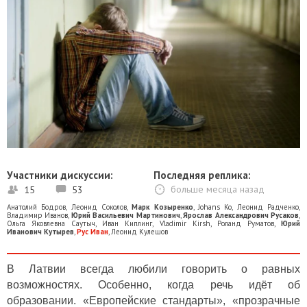
Участники дискуссии:
Последняя реплика:
15
53
больше месяца назад
Анатолий Бодров
,
Леонид Соколов
,
Марк Козыренко
,
Johans Ko
,
Леонид Радченко
,
Владимир Иванов
,
Юрий Васильевич Мартинович
,
Ярослав Александрович Русаков
,
Ольга Яковлевна Саутыч
,
Иван Киплинг
,
Vladimir Kirsh
,
Роланд Руматов
,
Юрий
Иванович Кутырев
,
Рус Иван
,
Леонид Кулешов
В Латвии всегда любили говорить о равных
возможностях. Особенно, когда речь идёт об
образовании. «Европейские стандарты», «прозрачные