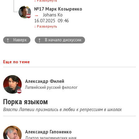
↓
Развернуть
№17
Марк Козыренко
→
Johans Ko
16.07.2025
09:46
↓
Развернуть
↑
↑
Наверх
В начало дискуссии
Еще по теме
Александр Филей
Латвийский русский филолог
Порка языком
Власти Латвии признались в любви к репрессиям в школах
Александр Гапоненко
Доктор экономических наук