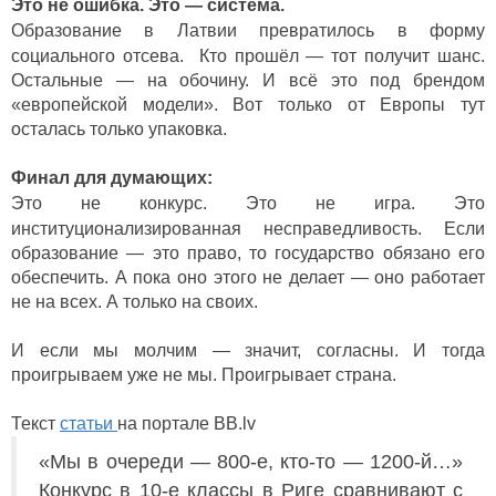
Это не ошибка. Это — система.
Образование в Латвии превратилось в форму
социального отсева.
Кто прошёл — тот получит шанс.
Остальные — на обочину.
И всё это под брендом
«европейской модели».
Вот только от Европы тут
осталась только упаковка.
Финал для думающих:
Это не конкурс. Это не игра. Это
институционализированная несправедливость.
Если
образование — это право, то государство обязано его
обеспечить.
А пока оно этого не делает — оно работает
не на всех. А только на своих.
И если мы молчим — значит, согласны.
И тогда
проигрываем уже не мы.
Проигрывает страна.
Текст
статьи
на портале BB.lv
«Мы в очереди — 800-е, кто-то — 1200-й…»
Конкурс в 10-е классы в Риге сравнивают с