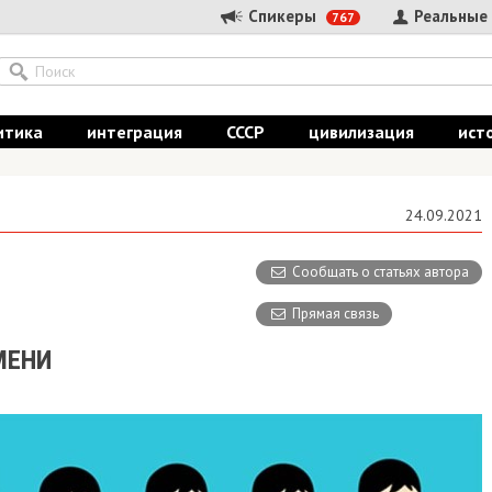
Спикеры
Реальные
767
итика
интеграция
СССР
цивилизация
ист
24.09.2021
Сообщать о статьях автора
Прямая связь
МЕНИ