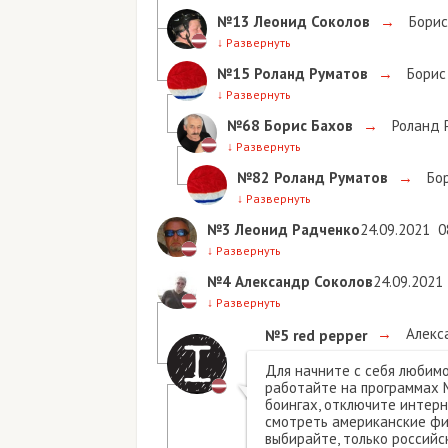
№13
Леонид Соколов
→
Борис
↓
Развернуть
№15
Роланд Руматов
→
Борис
↓
Развернуть
№68
Борис Бахов
→
Роланд 
↓
Развернуть
№82
Роланд Руматов
→
Бор
↓
Развернуть
№3
Леонид Радченко
24.09.2021
0
↓
Развернуть
№4
Александр Соколов
24.09.2021
↓
Развернуть
→
Алекс
№5
red pepper
Для начните с себя любимог
работайте на программах M
боингах, отключите интерн
смотреть американские фи
выбирайте, только российс