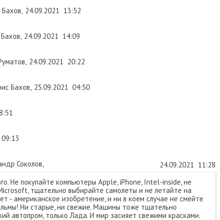
 Бахов
,
24.09.2021
13:52
 Бахов
,
24.09.2021
14:09
Руматов
,
24.09.2021
20:22
ис Бахов
,
25.09.2021
04:50
8:51
09:13
андр Соколов
,
24.09.2021
11:28
о. Не покупайте компьютеры Apple, iPhone, Intel-inside, не
icrosoft, тщательно выбирайте самолеты и не летайте на
ет - американское изобретение, и ни в коем случае не смейте
льмы! Ни старые, ни свежие. Машины тоже тщательно
кий автопром, только Лада. И мир засияет свежими красками.