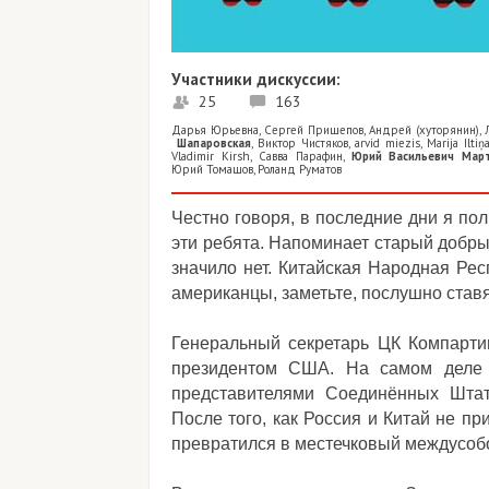
Участники дискуссии:
25
163
Дарья Юрьевна
,
Сергей Прищепов
,
Андрей (хуторянин)
,
Шапаровская
,
Виктор Чистяков
,
arvid miezis
,
Marija Iltiņ
Vladimir Kirsh
,
Савва Парафин
,
Юрий Васильевич Мар
Юрий Томашов
,
Роланд Руматов
Честно говоря, в последние дни я п
эти ребята. Напоминает старый добры
значило нет. Китайская Народная Рес
американцы, заметьте, послушно ставя
Генеральный секретарь ЦК Компарти
президентом США. На самом деле 
представителями Соединённых Штат
После того, как Россия и Китай не п
превратился в местечковый междусоб