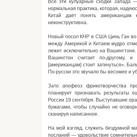
Все эти кулуарные сходки Запада —
нормальная практика, которая, надеюс
Китай даёт понять американцам к
неконструктивна.
Новый посол КНР в США Цинь Ган во
между Америкой и Китаем мудро отме
лежит исключительно на Вашингтоне
Вашингтон считает по-другому, и
[американцам] стоит заткнуться». Баль
По-русски это звучало бы весомее и у
Зато апофеоз фрикотворчества пр
планирует признавать результаты 
России 19 сентября. Выступавшие ора
бумагами, чтобы случайно не оговор
сканируя написанное.
На мой взгляд, служить бездумной м
посланий — удовольствие сомнительно