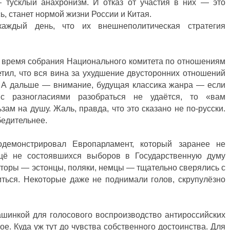
 тусклый анахронизм. И отказ от участия в них — это
ь, станет нормой жизни России и Китая.
аждый день, что их внешнеполитическая стратегия
 время собрания Национального комитета по отношениям
тил, что вся вина за ухудшение двусторонних отношений
. А дальше — внимание, будущая классика жанра — если
 с разногласиями разобраться не удаётся, то «вам
зам на душу. Жаль, правда, что это сказано не по-русски.
бедительнее.
одемонстрировал Европарламент, который заранее не
ещё не состоявшихся выборов в Государственную думу
торы — эстонцы, поляки, немцы — тщательно сверялись с
иться. Некоторые даже не поднимали голов, скрупулёзно
ашинкой для голосового воспроизводство антироссийских
е. Куда уж тут до чувства собственного достоинства. Для