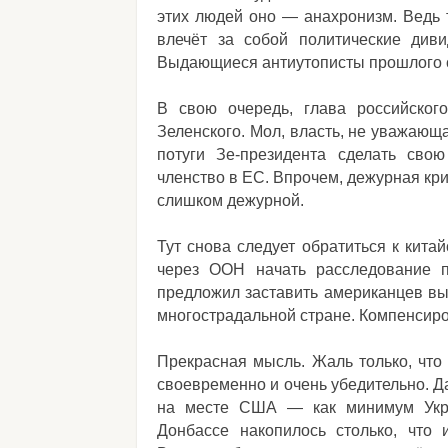
этих людей оно — анахронизм. Ведь 
влечёт за собой политические див
Выдающиеся антиутописты прошлого 
В свою очередь, глава российско
Зеленского. Мол, власть, не уважающа
потуги Зе-президента сделать сво
членство в ЕС. Впрочем, дежурная кр
слишком дежурной.
Тут снова следует обратиться к кита
через ООН начать расследование 
предложил заставить американцев вып
многострадальной стране. Компенсиров
Прекрасная мысль. Жаль только, что 
своевременно и очень убедительно. Д
на месте США — как минимум Укра
Донбассе накопилось столько, что