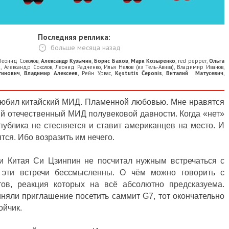
Последняя реплика:
больше месяца назад
Леонид Соколов
,
Александр Кузьмин
,
Борис Бахов
,
Марк Козыренко
,
red pepper
,
Ольга
a
,
Александр Соколов
,
Леонид Радченко
,
Илья Нелов (из Тель-Авива)
,
Владимир Иванов
,
тинович
,
Владимир Алексеев
,
Рейн Урвас
,
Kęstutis Čeponis
,
Виталий Матусевич
,
олюбил китайский МИД. Пламенной любовью. Мне нравятся
й отечественный МИД полувековой давности. Когда «нет»
публика не стесняется и ставит американцев на место. И
тся. Ибо возразить им нечего.
и Китая Си Цзинпин не посчитал нужным встречаться с
эти встречи бессмысленны. О чём можно говорить с
ов, реакция которых на всё абсолютно предсказуема.
риняли приглашение посетить саммит G7, тот окончательно
ойчик.