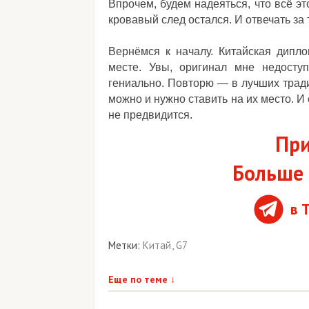
Впрочем, будем надеяться, что всё э
кровавый след остался. И отвечать за 
Вернёмся к началу. Китайская дипл
месте. Увы, оригинал мне недосту
гениально. Повторю — в лучших трад
можно и нужно ставить на их место. И 
не предвидится.
При
Больше 
в 
Метки:
Китай
,
G7
Еще по теме
↓