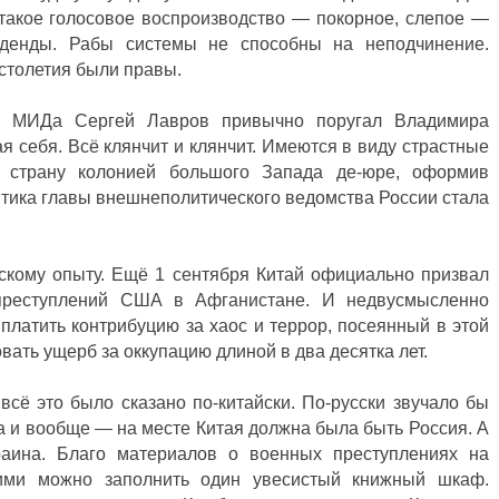
такое голосовое воспроизводство — покорное, слепое —
иденды. Рабы системы не способны на неподчинение.
столетия были правы.
го МИДа Сергей Лавров привычно поругал Владимира
я себя. Всё клянчит и клянчит. Имеются в виду страстные
ю страну колонией большого Запада де-юре, оформив
итика главы внешнеполитического ведомства России стала
йскому опыту. Ещё 1 сентября Китай официально призвал
преступлений США в Афганистане. И недвусмысленно
латить контрибуцию за хаос и террор, посеянный в этой
ать ущерб за оккупацию длиной в два десятка лет.
всё это было сказано по-китайски. По-русски звучало бы
а и вообще — на месте Китая должна была быть Россия. А
ина. Благо материалов о военных преступлениях на
 ими можно заполнить один увесистый книжный шкаф.