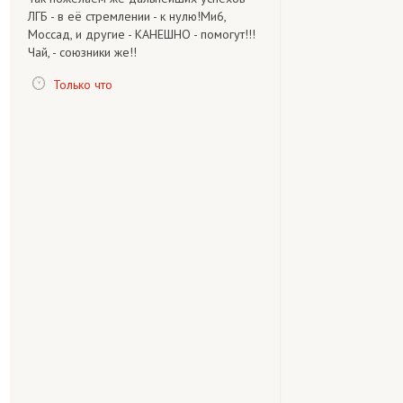
ЛГБ - в её стремлении - к нулю!Ми6,
Моссад, и другие - КАНЕШНО - помогут!!!
Чай, - союзники же!!
Только что