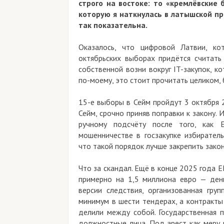
строго на востоке: то «кремлёвские 
которую я наткнулась в латышской пр
так показательна.
Оказалось, что цифровой Латвии, ко
октябрьских выборах придётся считать 
собственной возни вокруг IT-закупок, к
по-моему, это стоит прочитать целиком,
15-е выборы в Сейм пройдут 3 октября 2
Сейм, срочно приняв поправки к закону. 
ручному подсчёту после того, как 
мошенничестве в госзакупке избиратель
что такой порядок лучше закрепить закон
Что за скандал. Ещё в конце 2025 года 
примерно на 1,5 миллиона евро — день
версии следствия, организованная гру
минимум в шести тендерах, а контракты
делили между собой. Государственная 
должностные лица. Под арест как меру 