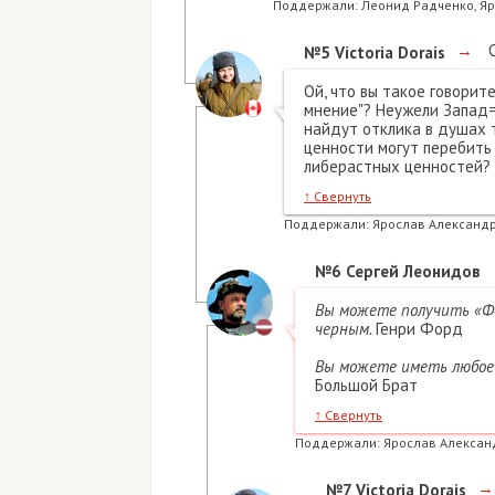
Поддержали:
Леонид Радченко, Я
→
С
№5
Victoria Dorais
Ой, что вы такое говорит
мнение"? Неужели Запад=
найдут отклика в душах 
ценности могут перебить 
либерастных ценностей?
↑
Свернуть
Поддержали:
Ярослав Александр
№6
Сергей Леонидов
Вы можете получить «Фо
черным.
Генри Форд
Вы можете иметь любое 
Большой Брат
↑
Свернуть
Поддержали:
Ярослав Алексан
→
№7
Victoria Dorais