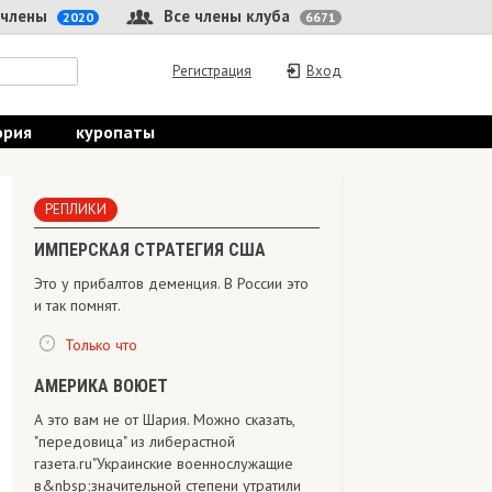
 члены
Все члены клуба
2020
6671
Регистрация
Вход
ория
куропаты
РЕПЛИКИ
ИМПЕРСКАЯ СТРАТЕГИЯ США
Это у прибалтов деменция. В России это
и так помнят.
Только что
АМЕРИКА ВОЮЕТ
А это вам не от Шария. Можно сказать,
"передовица" из либерастной
газета.ru"Украинские военнослужащие
в&nbsp;значительной степени утратили