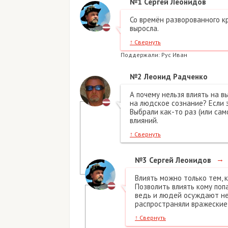
№1
Сергей Леонидов
Со времён разворованного к
выросла.
↑
Свернуть
Поддержали:
Рус Иван
№2
Леонид Радченко
А почему нельзя влиять на в
на людское сознание? Если 
Выбрали как-то раз (или сам
влияний.
↑
Свернуть
→
№3
Сергей Леонидов
Влиять можно только тем, 
Позволить влиять кому попа
ведь и людей осуждают не 
распространяли вражеские 
↑
Свернуть