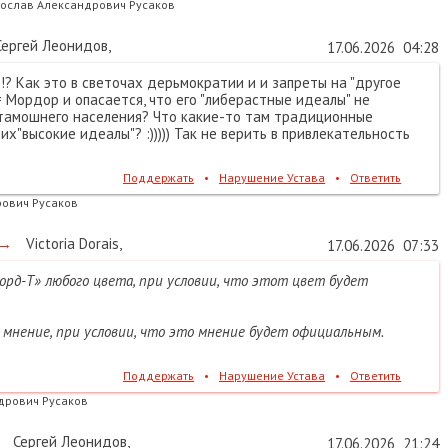
рослав Александрович Русаков
ергей Леонидов
,
17.06.2026
04:28
е!? Как это в светочах дерьмократии и и запреты на "другое
 Мордор и опасается, что его "либерастные идеалы" не
тамошнего населения? Что какие-то там традиционные
их"высокие идеалы"? :))))) Так не верить в привлекательность
Поддержать
•
Нарушение Устава
•
Ответить
ович Русаков
→
Victoria Dorais
,
17.06.2026
07:33
рд-Т» любого цвета, при условии, что этот цвет будет
мнение, при условии, что это мнение будет официальным.
Поддержать
•
Нарушение Устава
•
Ответить
дрович Русаков
Сергей Леонидов
,
17.06.2026
21:24