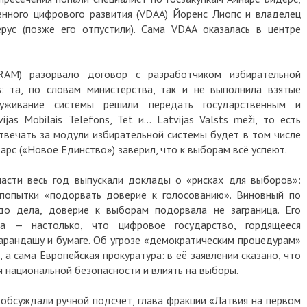
енного цифрового развития (VDAA) Йоренс Лиопс и владелец
ерус (позже его отпустили). Сама VDAA оказалась в центре
RAM) разорвало договор с разработчиком избирательной
: та, по словам министерства, так и не выполнила взятые
луживание системы решили передать государственным и
as Mobilais Telefons, Tet и… Latvijas Valsts meži, то есть
твечать за модули избирательной системы будет в том числе
арс («Новое Единство») заверил, что к выборам всё успеют.
ласти весь год выпускали доклады о «рисках для выборов»:
 попытки «подорвать доверие к голосованию». Виновный по
о дела, доверие к выборам подорвала не заграница. Его
а — настолько, что цифровое государство, гордящееся
карандашу и бумаге. Об угрозе «демократическим процедурам»
, а сама Европейская прокуратура: в её заявлении сказано, что
я национальной безопасности и влиять на выборы.
 обсуждали ручной подсчёт, глава фракции «Латвия на первом