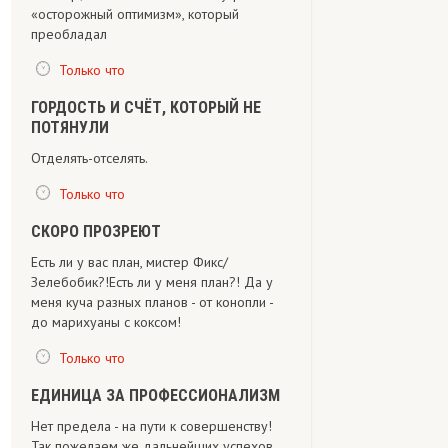
«осторожный оптимизм», который
преобладал
Только что
ГОРДОСТЬ И СЧЁТ, КОТОРЫЙ НЕ
ПОТЯНУЛИ
Отделять-отселять.
Только что
СКОРО ПРОЗРЕЮТ
Есть ли у вас план, мистер Фикс/
Зелебобик?!Есть ли у меня план?! Да у
меня куча разных планов - от конопли -
до марихуаны с коксом!
Только что
ЕДИНИЦА ЗА ПРОФЕССИОНАЛИЗМ
Нет предела - на пути к совершенству!
Так пожелаем же дальнейших успехов