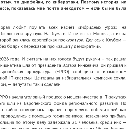
боты», то дипфейки, то кибератаки. Поэтому история, на
ессе, показалась мне почти анекдотом — если бы не была
торая любит поучать всех насчёт «гибридных угроз», на
бюллетени вручную. На бумаге. И не из-за Москвы, а из-за
оторой занялась европейская прокуратура. Делюсь с Клубом —
 без бодрых пересказов про «защиту демократии».
026 года. И считать на них голоса будут руками — так решил
Инициатива шла от президента Эдгара Ринкевича: он призвал к
Европейская прокуратура (EPPO) сообщила о возможном
ной IT-системы. Центральная избирательная комиссия сочла,
ом, — депутаты так и сделали.
EPPO начала уголовный процесс о мошенничестве в IT-закупках
ги шли из Европейского фонда регионального развития. По
ппа тайно сговорилась заранее определять победителей как
 проводились с помощью госчиновников; незаконную прибыль
полиция по этому делу задержала 21 человека, среди них —
пресечения попали специалист по госзакупкам Айнарс Бидерс,