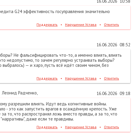
16.06.2026
10:58
редита G24 эффективность госуправления значительно
Поддержать
•
Нарушение Устава
•
Ответить
16.06.2026
08:52
ыборы? Не фальсифицировать что-то, а именно влиять, влиять
это недопустимо, то зачем регулярно устраивать выборы?
о выбралось) — и харэ, пусть всё идёт своим чином, без
Поддержать
•
Нарушение Устава
•
Ответить
Леонид Радченко
,
16.06.2026
09:18
кому разрешили влиять. Идут ведь когнитивные войны.
ло - это как запустить врагов в осаждённую крепость. Уже
за то, что распространял ложь вместо правды, а за то, что
"нарративы", даже если те правдивы.
Поддержать
•
Нарушение Устава
•
Ответить