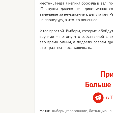
месте» Линда Лиепиня бросила в зал: го
IT-закупки далеко не единственная с
замечание за неуважение к депутатам. Ре
не процедуру, а что-то поценнее.
Итог простой. Выборы, которые обойдут
вручную — потому что собственной элек
это время одним, а подвело совсем друг
этот раз пришлось защищать.
При
Больше 
в 
Метки:
выборы
,
голосование
,
Латвия
,
мошен