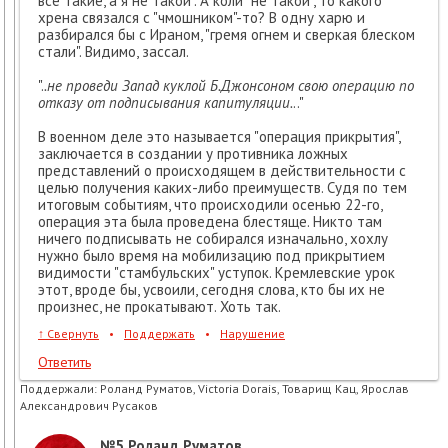
все такие, а я не такой". А коли "не такой", то какого
хрена связался с "чмошником"-то? В одну харю и
разбирался бы с Ираном, "гремя огнем и сверкая блеском
стали". Видимо, зассал.
".
.не проведи Запад куклой Б.Джонсоном свою операцию по
отказу от подписывания капитуляции.
.."
В военном деле это называется "операция прикрытия",
заключается в создании у противника ложных
представлений о происходящем в действительности с
целью получения каких-либо преимуществ. Судя по тем
итоговым событиям, что происходили осенью 22-го,
операция эта была проведена блестяще. Никто там
ничего подписывать не собирался изначально, хохлу
нужно было время на мобилизацию под прикрытием
видимости "стамбульских" уступок. Кремлевские урок
этот, вроде бы, усвоили, сегодня слова, кто бы их не
произнес, не прокатывают. Хоть так.
↑
Свернуть
•
Поддержать
•
Нарушение
Ответить
Поддержали:
Роланд Руматов, Victoria Dorais, Товарищ Кац, Ярослав
Александрович Русаков
№5
Роланд Руматов