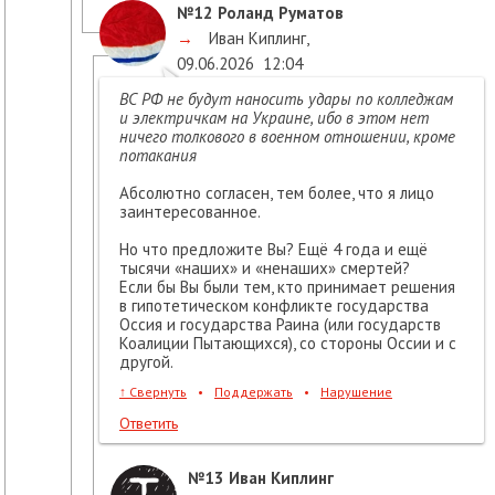
№12
Роланд Руматов
→
Иван Киплинг
,
09.06.2026
12:04
ВС РФ не будут наносить удары по колледжам
и электричкам на Украине, ибо в этом нет
ничего толкового в военном отношении, кроме
потакания
Абсолютно согласен, тем более, что я лицо
заинтересованное.
Но что предложите Вы? Ещё 4 года и ещё
тысячи «наших» и «ненаших» смертей?
Если бы Вы были тем, кто принимает решения
в гипотетическом конфликте государства
Оссия и государства Раина (или государств
Коалиции Пытающихся), со стороны Оссии и с
другой.
↑
Свернуть
•
Поддержать
•
Нарушение
Ответить
№13
Иван Киплинг