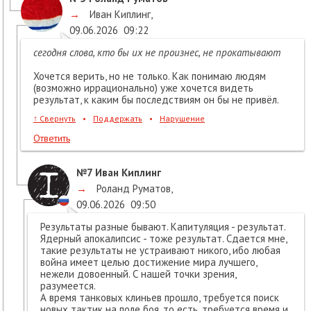
→
Иван Киплинг
,
09.06.2026
09:22
сегодня слова, кто бы их не произнес, не прокатывают
Хочется верить, но не только. Как понимаю людям
(возможно иррационально) уже хочется видеть
результат, к каким бы последствиям он бы не привёл.
↑
Свернуть
•
Поддержать
•
Нарушение
Ответить
№7
Иван Киплинг
→
Роланд Руматов
,
09.06.2026
09:50
Результаты разные бывают. Капитуляция - результат.
Ядерный апокалипсис - тоже результат. Сдается мне,
такие результаты не устраивают никого, ибо любая
война имеет целью достижение мира лучшего,
нежели довоенный. С нашей точки зрения,
разумеется.
А время танковых клиньев прошло, требуется поиск
новых тактик на поле боя, то есть, требуется время и