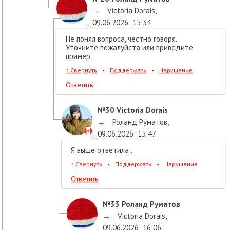
→
Victoria Dorais
,
09.06.2026
15:34
Не понял вопроса, честно говоря.
Уточните пожалуйста или приведите
пример.
↑
Свернуть
•
Поддержать
•
Нарушение
Ответить
№30
Victoria Dorais
→
Роланд Руматов
,
09.06.2026
15:47
Я выше ответила .
↑
Свернуть
•
Поддержать
•
Нарушение
Ответить
№33
Роланд Руматов
→
Victoria Dorais
,
09.06.2026
16:06