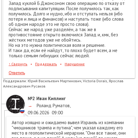
Запад куклой Б.Джонсоном свою операцию по отказу от
подписывания капитуляции. После получилось так, как
получилось. Долго и нудно, ибо и отступать нельзя (ибо
потеря и лица и финансов) и наступать тоже (ибо слова
об одном народе это не просто слова).
Сейчас же народ уже разделён, а так же в
противостояние открыто включился Запад и, кмк, без
жёстких методов уже не обойтись.
Но на это нужна политическая воля и решение.
И таки да, если её найдут, то плохо будет всем, а не
только семьям гибнущих сейчас людей.
↑
Свернуть
•
Поддержать
•
Нарушение
Ответить
Поддержали:
Юрий Васильевич Мартинович, Victoria Dorais, Ярослав
Александрович Русаков
№2
Иван Киплинг
→
Роланд Руматов
,
09.06.2026
09:00
Автор изящно и ожидаемо вывел Израиль из компании
"чмошников трампа и путина", чем указал каждому его
место в геополитической иерархии. "Они все такие, они