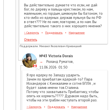
Вы действительно думаете что если, не дай
бог, по дереву и пальцы крестиком, по нам,
маленьким, но гордым, шмякнули бы батоном, то
кто-либо из ядерных держав пульнул бы по РФ
в ответ??? Не по ним, повторяю, а по нам. Вы
действительно такого о них хорошего мнения?
↑
Свернуть
•
Поддержать
•
Нарушение
Ответить
Поддержали:
Михаил Яковлевич Кривицкий
№43
Victoria Dorais
→
Роланд Руматов
,
11.06.2026
01:50
Я про ядерку по Западу ударить.
Зачем по приебалтам ядеркой-то? Пара
Искандеров с Кинжалами и сотня БПЛА , и
будет залив имени тов.Сталина.
Потому что захватывать Прибалтику, чтобы
опять их кормить????? Дураком надо быть,
чтобы на эти грабли наступать второй раз.
↑
Свернуть
•
Поддержать
•
Нарушение