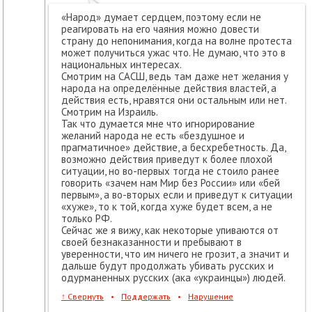
«Народ» думает сердцем, поэтому если не
реагировать на его чаяния можно довести
страну до непонимания, когда на волне протеста
может получиться ужас что. Не думаю, что это в
национальных интересах.
Смотрим на САСШ, ведь там даже нет желания у
народа на определённые действия властей, а
действия есть, нравятся они остальным или нет.
Смотрим на Израиль.
Так что думается мне что игнорирование
желаний народа не есть «бездушное и
прагматичное» действие, а бесхребетность. Да,
возможно действия приведут к более плохой
ситуации, но во-первых тогда не стоило ранее
говорить «зачем нам Мир без России» или «бей
первым», а во-вторых если и приведут к ситуации
«хуже», то к той, когда хуже будет всем, а не
только РФ.
Сейчас же я вижу, как некоторые упиваются от
своей безнаказанности и пребывают в
уверенности, что им ничего не грозит, а значит и
дальше будут продолжать убивать русских и
одурманенных русских (ака «украинцы») людей.
↑
Свернуть
•
Поддержать
•
Нарушение