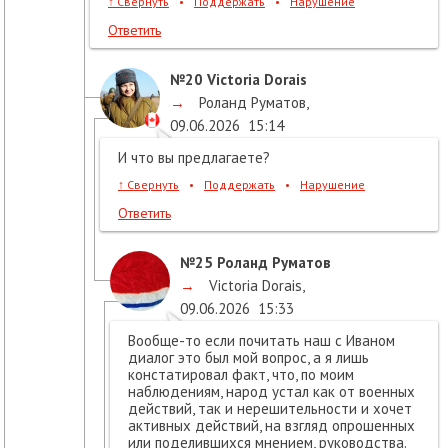
↑
Свернуть
•
Поддержать
•
Нарушение
Ответить
№20
Victoria Dorais
→
Роланд Руматов
,
09.06.2026
15:14
И что вы предлагаете?
↑
Свернуть
•
Поддержать
•
Нарушение
Ответить
№25
Роланд Руматов
→
Victoria Dorais
,
09.06.2026
15:33
Вообще-то если почитать наш с Иваном
диалог это был мой вопрос, а я лишь
констатировал факт, что, по моим
наблюдениям, народ устал как от военных
действий, так и нерешительности и хочет
активных действий, на взгляд опрошенных
или поделившихся мнением, руководства.