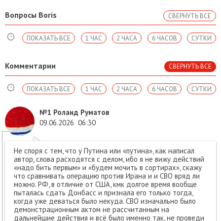
Вопросы Boris
СВЕРНУТЬ ВСЕ
ПОКАЗАТЬ ВСЕ
1 ЧАС
2 ЧАСА
6 ЧАСОВ
СУТКИ
Комментарии
СВЕРНУТЬ ВСЕ
ПОКАЗАТЬ ВСЕ
1 ЧАС
2 ЧАСА
6 ЧАСОВ
СУТКИ
№1
Роланд Руматов
09.06.2026
06:30
Не споря с тем, что у Путина или «путина», как написал
автор, слова расходятся с делом, ибо я не вижу действий
«надо бить первым» и «будем мочить в сортирах», скажу
что сравнивать операцию против Ирана и и СВО вряд ли
можно. РФ, в отличие от США, кмк долгое время вообще
пыталась сдать Донбасс и признала его только тогда,
когда уже деваться было некуда. СВО изначально было
демонстрационным актом не рассчитанным на
дальнейшие действия и всё было именно так, не проведи