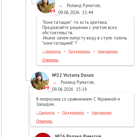
→
Роланд Руматов
,
09.06.2026
15:44
"Констатация"- то есть критика.
Предлагайте решения с учетом всех
обстоятельств.
.Иначе зачем попусту воду в ступе толочь
"констатацией" ?
↑
Свернуть
•
Поддержать
•
Нарушение
Ответить
№22
Victoria Dorais
→
Роланд Руматов
,
09.06.2026
15:19
Я попросила со сравнением. С Украиной и
Западом.
↑
Свернуть
•
Поддержать
•
Нарушение
Ответить
№26
Роланд Руматов