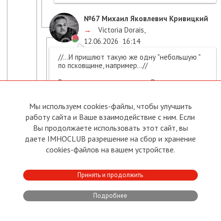
№67
Михаил Яковлевич Кривицкий
→
Victoria Dorais
,
12.06.2026
16:14
//...И пришлют такую же одну "небольшую "
по псковщине, например...//
Вы невнимательно читаете. В своем
комментарии №37 я уже подробно объяснял,
почему "небольшая" по псковщине (в ответ на
Мы используем cookies-файлы, чтобы улучшить
российский удар по натовской базе)
практически невозможна.
работу сайта и Ваше взаимодействие с ним. Если
Вы продолжаете использовать этот сайт, вы
↑
Свернуть
•
Поддержать
•
Нарушение
даете IMHOCLUB разрешение на сбор и хранение
Ответить
cookies-файлов на вашем устройстве.
№70
Victoria Dorais
Принять и продолжить
→
Михаил Яковлевич Кривицкий
,
12.06.2026
23:22
Подробнее
Я прочла внимательно и ответила именно
на ваше это: