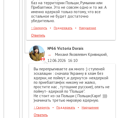
баз на территории Польши, Румынии или
Прибалтики. Это не совсем одно и то же. А
именно ядеркой только потому, что все
остальное не будет достаточно
убедительно.
↑
Свернуть
•
Поддержать
•
Нарушение
Ответить
№66
Victoria Dorais
→
Михаил Яковлевич Кривицкий
,
12.06.2026
16:10
Вы перепрыгиваете аж много :) ступеней
эскалации : сначала Украину в хлам без
ядерки, не поймут, и дернутся- неядеркой
по приебалтам(их никому не жалко,
простите нас , тутошние русские), опять не
поймут- ядеркой по "Польше".
Не стоит из-за Польши ( Польши,Карл! :))))
)начинать третью мировую ядерную.
↑
Свернуть
•
Поддержать
•
Нарушение
Ответить