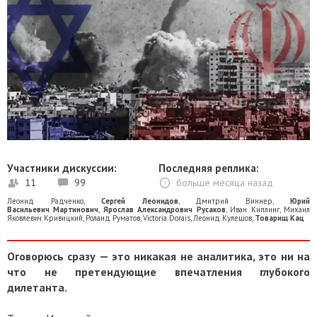
Участники дискуссии:
Последняя реплика:
11
99
больше месяца назад
Леонид Радченко
,
Сергей Леонидов
,
Дмитрий Виннер
,
Юрий
Васильевич Мартинович
,
Ярослав Александрович Русаков
,
Иван Киплинг
,
Михаил
Яковлевич Кривицкий
,
Роланд Руматов
,
Victoria Dorais
,
Леонид Кулешов
,
Товарищ Кац
Оговорюсь сразу — это никакая не аналитика, это ни на
что не претендующие впечатления глубокого
дилетанта.