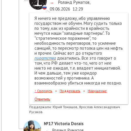
→
Роланд Руматов
,
09.06.2026
12:29
Я ничего не предложу, ибо управлению
государством не обучен. Могу судить только
по тому, как из крайности в крайность
мечутся наши "западные партнеры". То
"стратегическое поражение", то
необходимость переговоров, то усиление
санкций, то пересмотр потолка цен на нефть
и прочее. Сейчас вот до открытого
пиратства
докатились. Все это говорит о
том, что РФ делает что-то, чего от нее
никто не ожидал, т.е. владеет инициативой.
И чем дальше, тем
у
же коридор
возможностей у противника. А
взаимнообразно убиться никогда не поздно.
↑
Свернуть
•
Поддержать
•
Нарушение
Ответить
Поддержали:
Юрий Томашов, Ярослав Александрович
Русаков
№17
Victoria Dorais
→
Роланд Руматов
,