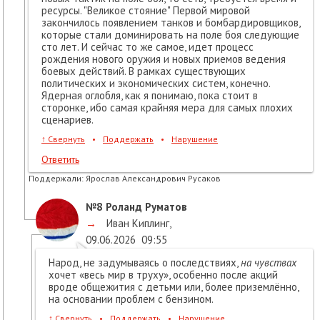
ресурсы. "Великое стояние" Первой мировой
закончилось появлением танков и бомбардировщиков,
которые стали доминировать на поле боя следующие
сто лет. И сейчас то же самое, идет процесс
рождения нового оружия и новых приемов ведения
боевых действий. В рамках существующих
политических и экономических систем, конечно.
Ядерная оглобля, как я понимаю, пока стоит в
сторонке, ибо самая крайняя мера для самых плохих
сценариев.
↑
Свернуть
•
Поддержать
•
Нарушение
Ответить
Поддержали:
Ярослав Александрович Русаков
№8
Роланд Руматов
→
Иван Киплинг
,
09.06.2026
09:55
Народ, не задумываясь о последствиях,
на чувствах
хочет «весь мир в труху», особенно после акций
вроде общежития с детьми или, более приземлённо,
на основании проблем с бензином.
↑
Свернуть
•
Поддержать
•
Нарушение