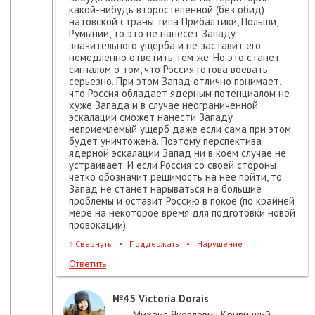
какой-нибудь второстепенной (без обид)
натовской страны типа Прибалтики, Польши,
Румынии, то это не нанесет Западу
значительного ущерба и не заставит его
немедленно ответить тем же. Но это станет
сигналом о том, что Россия готова воевать
серьезно. При этом Запад отлично понимает,
что Россия обладает ядерным потенциалом не
хуже Запада и в случае неограниченной
эскалации сможет нанести Западу
неприемлемый ущерб даже если сама при этом
будет уничтожена. Поэтому перспектива
ядерной эскалации Запад ни в коем случае не
устраивает. И если Россия со своей стороны
четко обозначит решимость на нее пойти, то
Запад не станет нарываться на большие
проблемы и оставит Россию в покое (по крайней
мере на некоторое время для подготовки новой
провокации).
↑
Свернуть
•
Поддержать
•
Нарушение
Ответить
№45
Victoria Dorais
→
Михаил Яковлевич Кривицкий
,