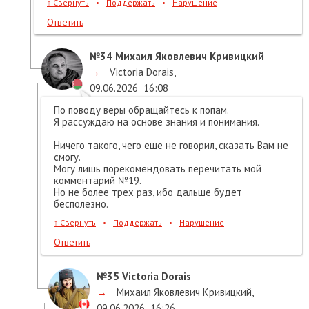
↑
Свернуть
•
Поддержать
•
Нарушение
Ответить
№34
Михаил Яковлевич Кривицкий
→
Victoria Dorais
,
09.06.2026
16:08
По поводу веры обращайтесь к попам.
Я рассуждаю на основе знания и понимания.
Ничего такого, чего еще не говорил, сказать Вам не
смогу.
Могу лишь порекомендовать перечитать мой
комментарий №19.
Но не более трех раз, ибо дальше будет
бесполезно.
↑
Свернуть
•
Поддержать
•
Нарушение
Ответить
№35
Victoria Dorais
→
Михаил Яковлевич Кривицкий
,
09.06.2026
16:26