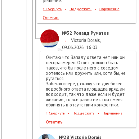
решение.
↑
Свернуть
•
Поддержать
•
Нарушение
Ответить
№32
Роланд Руматов
→
Victoria Dorais
,
09.06.2026
16:03
Считаю что Западу ответа нет или он
несоразмерен. Ответ должен быть
таков, что бы после него с соседом
хотелось или дружить или, хотя бы, не
ругаться.
Забегая вперёд, скажу что для более
подробного ответа площадка вряд ли
подходит, так что даже если и будет
желание, то всё равно не стоит меня
обвинять в отсутствии конкретики.
↑
Свернуть
•
Поддержать
•
Нарушение
Ответить
№28
Victoria Dorais