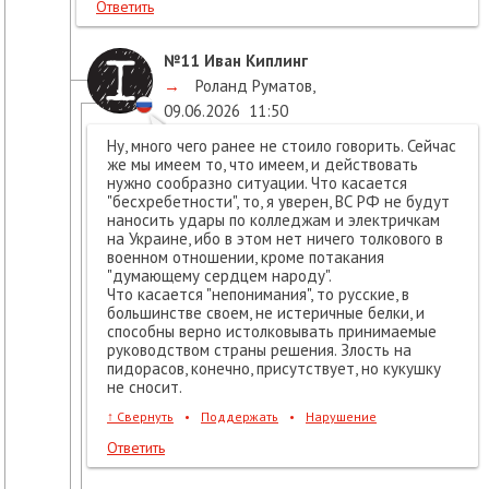
Ответить
№11
Иван Киплинг
→
Роланд Руматов
,
09.06.2026
11:50
Ну, много чего ранее не стоило говорить. Сейчас
же мы имеем то, что имеем, и действовать
нужно сообразно ситуации. Что касается
"бесхребетности", то, я уверен, ВС РФ не будут
наносить удары по колледжам и электричкам
на Украине, ибо в этом нет ничего толкового в
военном отношении, кроме потакания
"думающему сердцем народу".
Что касается "непонимания", то русские, в
большинстве своем, не истеричные белки, и
способны верно истолковывать принимаемые
руководством страны решения. Злость на
пидорасов, конечно, присутствует, но кукушку
не сносит.
↑
Свернуть
•
Поддержать
•
Нарушение
Ответить