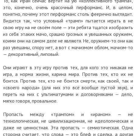
То, как Иран сейчас вертит на ую «коллективного трампа»,
это, конечно, очень красочный перформанс. И, в целом,
понятно, почему этот перформанс столь феерично выглядит.
Видится так, что условный «трамп» пытается играть в не
свою игру на не своём поле — эти ребята тщатся изобразить
из себя этаких мачо, срашно грозных и увешанных оружием,
коими они на самом деле не являютя. Не, оружием-то они как
раз увешаны, спору нет, а вот с мачизмом облом, мачизм-то
— декоративный, липовый.
Они играют в эту игру против тех, для кого это никакая не
игра, а норма жизни, карина мира. Против тех, кто их не
боится. Против тех, кто не боится смерти, как своей, так и
«своего народа» (для них это всё вообще пустой звук), и
переть на них с ультиматумами и договорняками — дело,
мягко говоря, провальное.
Пропасть между «трампом» и «ираном» — не
технологическая, не цивилизационная, не идеологическая и
даже не ценностная. Эта пропасть — семиотическая. Одна
сторона считает, что слова — это блеф и сделка, а другая