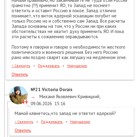
Начали правильно, но заканчиваете не туда. Если Россия
грамотно (!!!) применит ЯО, то Запад не посмеет
ответить и оставит Россию в покое. Запад отлично
понимает, что виток ядерной эскалации погубит не
только Россию но и собственно сам Запад. Все расчеты
Запада основаны на том, что у России ни при каких
обстоятельствах не хватит духу применить ЯО. И пока
эти расчеты к сожалению оправдываются.
Поэтому я говорил и говорю о необходимости жесткого
политического и военного решения. Без него Россию
рано или поздно сварят как лягушку на медленном огне.
↑
Свернуть
•
Поддержать
•
Нарушение
Ответить
№21
Victoria Dorais
→
Михаил Яковлевич Кривицкий
,
09.06.2026
15:16
Мамой клянетесь,что запад не ответит ядеркой?
↑
Свернуть
•
Поддержать
•
Нарушение
Ответить