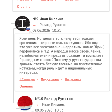
Ответить
№9
Иван Киплинг
→
Роланд Руматов
,
09.06.2026
10:31
Ясен пень. Но делать то, к чему тебя толкает
противник - непростительная глупость. Ибо под
это уже все заготовлено - нарративы, новые "бучи",
перфомансы и т.д. А народ, в массе своей, ленив,
нелюбознателен и предвзят, схавает и воспылает
"праведным гневом". Поэтому, у руля государства
должны стоять бесчувственные, но прагматичные
истуканы, когда речь идет о национальных
интересах.
↑
Свернуть
•
Поддержать
•
Нарушение
Ответить
№10
Роланд Руматов
→
Иван Киплинг
,
09.06.2026
10:53