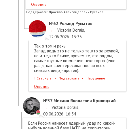
Ответить
Поддержали:
Ярослав Александрович Русаков
№62
Роланд Руматов
→
Victoria Dorais
,
12.06.2026
13:33
Так о том и речь.
Запад ведь это не только те, кто за речкой,
но и те, кто ближе, причём те, кто рядом,
самые гнусные по мнению некоторых (ещё
раз, я, как заинтересованное во всех
смыслах лицо, - против).
↑
Свернуть
•
Поддержать
•
Нарушение
Ответить
№37
Михаил Яковлевич Кривицкий
→
Victoria Dorais
,
09.06.2026
16:54
Если Россия нанесет ядерный удар по какой-
нибудь военной базе НАТО на территории