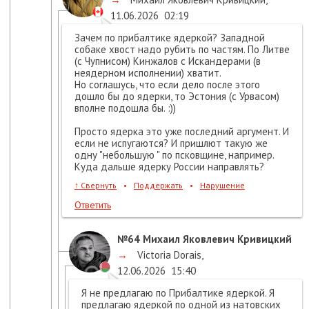
11.06.2026
02:19
Зачем по прибалтике ядеркой? Западной
собаке хвост надо рубить по частям. По Литве
(с Чупнисом) Кинжалов с Искандерами (в
неядерном исполнении) хватит.
Но соглашусь, что если дело после этого
дошло бы до ядерки, то Эстония (с Урвасом)
вполне подошла бы. :))
Просто ядерка это уже последний аргумент. И
если не испугаются? И пришлют такую же
одну "небольшую " по псковщине, например.
Куда дальше ядерку России направлять?
↑
Свернуть
•
Поддержать
•
Нарушение
Ответить
№64
Михаил Яковлевич Кривицкий
→
Victoria Dorais
,
12.06.2026
15:40
Я не предлагаю по Прибалтике ядеркой. Я
предлагаю ядеркой по одной из натовских