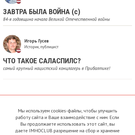
ЗАВТРА БЫЛА ВОЙНА (с)
84-я годовщина начала Великой Отечественной войны
Игорь Гусев
Историк, публицист
ЧТО ТАКОЕ САЛАСПИЛС?
самый крупный нацистский концлагерь в Прибалтике!
Мы используем cookies-файлы, чтобы улучшить
О сайте
Прямая связь с
работу сайта и Ваше взаимодействие с ним. Если
Председателем
Устав
Вы продолжаете использовать этот сайт, вы
Прямая связь c членами клуба
Условия пользования
даете IMHOCLUB разрешение на сбор и хранение
Реклама
Политика конфиденциальности