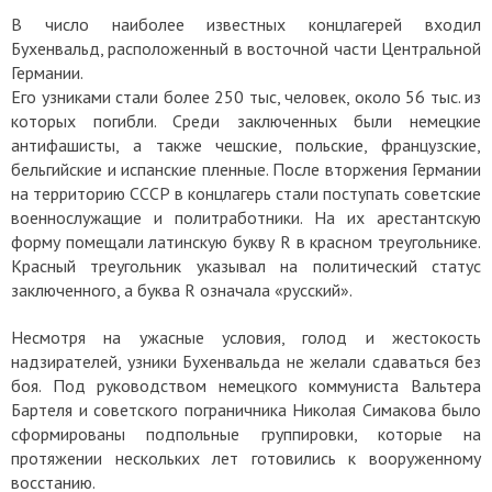
В число наиболее известных концлагерей входил
Бухенвальд, расположенный в восточной части Центральной
Германии.
Его узниками стали более 250 тыс, человек, около 56 тыс. из
которых погибли. Среди заключенных были немецкие
антифашисты, а также чешские, польские, французские,
бельгийские и испанские пленные. После вторжения Германии
на территорию СССР в концлагерь стали поступать советские
военнослужащие и политработники. На их арестантскую
форму помещали латинскую букву R в красном треугольнике.
Красный треугольник указывал на политический статус
заключенного, а буква R означала «русский».
Несмотря на ужасные условия, голод и жестокость
надзирателей, узники Бухенвальда не желали сдаваться без
боя. Под руководством немецкого коммуниста Вальтера
Бартеля и советского пограничника Николая Симакова было
сформированы подпольные группировки, которые на
протяжении нескольких лет готовились к вооруженному
восстанию.