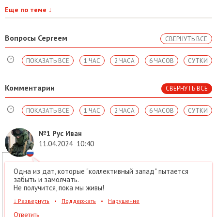
Еще по теме
↓
Вопросы Сергеем
СВЕРНУТЬ ВСЕ
ПОКАЗАТЬ ВСЕ
1 ЧАС
2 ЧАСА
6 ЧАСОВ
СУТКИ
Комментарии
СВЕРНУТЬ ВСЕ
ПОКАЗАТЬ ВСЕ
1 ЧАС
2 ЧАСА
6 ЧАСОВ
СУТКИ
№1
Рус Иван
11.04.2024
10:40
Одна из дат, которые "коллективный запад" пытается
забыть и замолчать.
Не получится, пока мы живы!
↓
Развернуть
•
Поддержать
•
Нарушение
Ответить