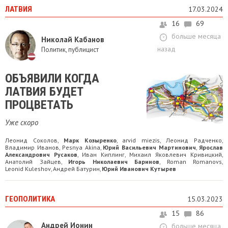
ЛАТВИЯ
17.03.2024
16
69
больше месяца
Николай Кабанов
назад
Политик, публицист
ОБЪЯВИЛИ КОГДА
ЛАТВИЯ БУДЕТ
ПРОЦВЕТАТЬ
Уже скоро
Леонид Соколов
Марк Козыренко
arvid miezis
Леонид Радченко
,
,
,
,
Владимир Иванов
Pesnya Akina
Юрий Васильевич Мартинович
Ярослав
,
,
,
Александрович Русаков
Иван Киплинг
Михаил Яковлевич Кривицкий
,
,
,
Анатолий Зайцев
Игорь Николаевич Баринов
Roman Romanovs
,
,
,
Leonid Kuleshov
Андрей Батурин
Юрий Иванович Кутырев
,
,
ГЕОПОЛИТИКА
15.03.2023
15
86
Андрей Ионин
больше месяца