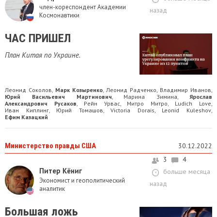
член-кореспондент Академии
назад
Космонавтики
ЧАС ПРИШЕЛ
План Китая по Украине.
Леонид Соколов
Марк Козыренко
Леонид Радченко
Владимир Иванов
,
,
,
,
Юрий Васильевич Мартинович
Марина Зимина
Ярослав
,
,
Александрович Русаков
Рейн Урвас
Митро Митро
Ludich Love
,
,
,
,
Иван Киплинг
Юрий Томашов
Victoria Dorais
Leonid Kuleshov
,
,
,
,
Ефим Казацкий
Министерство правды США
30.12.2022
3
4
Питер Кёниг
больше месяца
Экономист и геополитический
назад
аналитик
Большая ложь