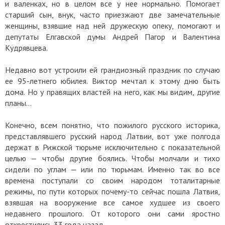
и валенках, но в целом все у нее нормально. Помогает
старший сын, внук, часто приезжают две замечательные
женщины, взявшие над ней дружескую опеку, помогают и
депутаты Елгавской думы Андрей Пагор и Валентина
Кудрявцева.
Недавно вот устроили ей грандиозный праздник по случаю
ее 95-летнего юбилея. Виктор мечтал к этому дню быть
дома. Но у правящих властей на него, как мы видим, другие
планы…
Конечно, всем понятно, что пожилого русского историка,
представлявшего русский народ Латвии, вот уже полгода
держат в Рижской тюрьме исключительно с показательной
целью — чтобы другие боялись. Чтобы молчали и тихо
сидели по углам — или по тюрьмам. Именно так во все
времена поступали со своим народом тоталитарные
режимы, по пути которых почему-то сейчас пошла Латвия,
взявшая на вооружение все самое худшее из своего
недавнего прошлого. От которого они сами яростно
открестились 33 года назад…