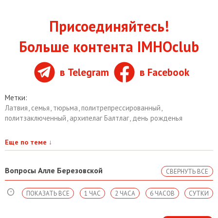
Присоединяйтесь!
Больше контента IMHOclub
в Telegram
в Facebook
Метки:
Латвия
,
семья
,
тюрьма
,
политрепрессированный
,
политзаключенный
,
архипелаг Балтлаг
,
день рожденья
Еще по теме
↓
Вопросы Алле Березовской
СВЕРНУТЬ ВСЕ
ПОКАЗАТЬ ВСЕ
1 ЧАС
2 ЧАСА
6 ЧАСОВ
СУТКИ