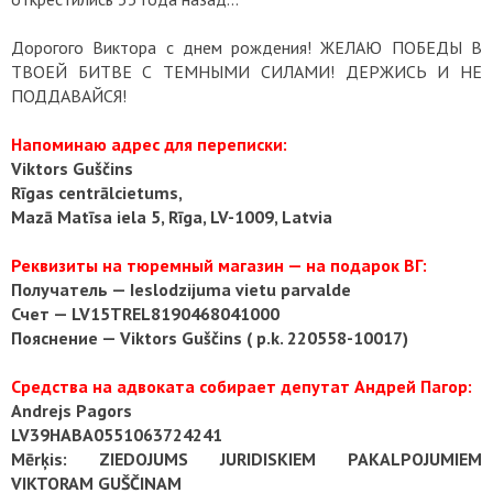
Дорогого Виктора с днем рождения! ЖЕЛАЮ ПОБЕДЫ В
ТВОЕЙ БИТВЕ С ТЕМНЫМИ СИЛАМИ! ДЕРЖИСЬ И НЕ
ПОДДАВАЙСЯ!
Напоминаю адрес для переписки:
Viktors Guščins
Rīgas centrālcietums,
Mazā Matīsa iela 5, Rīga, LV-1009, Latvia
Реквизиты на тюремный магазин — на подарок ВГ:
Получатель — Ieslodzijuma vietu parvalde
Счет — LV15TREL8190468041000
Пояснение — Viktors Guščins ( p.k. 220558-10017)
Средства на адвоката собирает депутат Андрей Пагор:
Andrejs Pagors
LV39HABA0551063724241
Mērķis: ZIEDOJUMS JURIDISKIEM PAKALPOJUMIEM
VIKTORAM GUŠČINAM