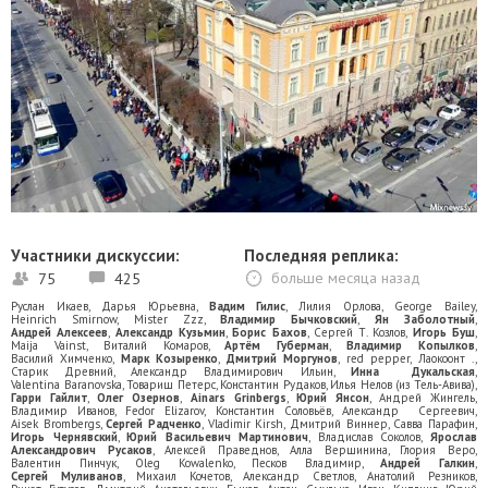
Участники дискуссии:
Последняя реплика:
75
425
больше месяца назад
Руслан Икаев
,
Дарья Юрьевна
,
Вадим Гилис
,
Лилия Орлова
,
George Bailey
,
Heinrich Smirnow
,
Mister Zzz
,
Владимир Бычковский
,
Ян Заболотный
,
Андрей Алексеев
,
Александр Кузьмин
,
Борис Бахов
,
Сергей Т. Козлов
,
Игорь Буш
,
Maija Vainst
,
Виталий Комаров
,
Артём Губерман
,
Владимир Копылков
,
Василий Химченко
,
Марк Козыренко
,
Дмитрий Моргунов
,
red pepper
,
Лаокоонт .
,
Старик Древний
,
Александр Владимирович Ильин
,
Инна Дукальская
,
Valentina Baranovska
,
Товарищ Петерс
,
Константин Рудаков
,
Илья Нелов (из Тель-Авива)
,
Гарри Гайлит
,
Олег Озернов
,
Ainars Grinbergs
,
Юрий Янсон
,
Андрей Жингель
,
Владимир Иванов
,
Fedor Elizarov
,
Константин Соловьёв
,
Александр Сергеевич
,
Aisek Brombergs
,
Сергей Радченко
,
Vladimir Kirsh
,
Дмитрий Виннер
,
Савва Парафин
,
Игорь Чернявский
,
Юрий Васильевич Мартинович
,
Владислав Соколов
,
Ярослав
Александрович Русаков
,
Алексей Праведнов
,
Алла Вершинина
,
Глория Веро
,
Валентин Пинчук
,
Oleg Kowalenko
,
Песков Владимир
,
Андрей Галкин
,
Сергей Муливанов
,
Михаил Кочетов
,
Александр Светлов
,
Анатолий Резников
,