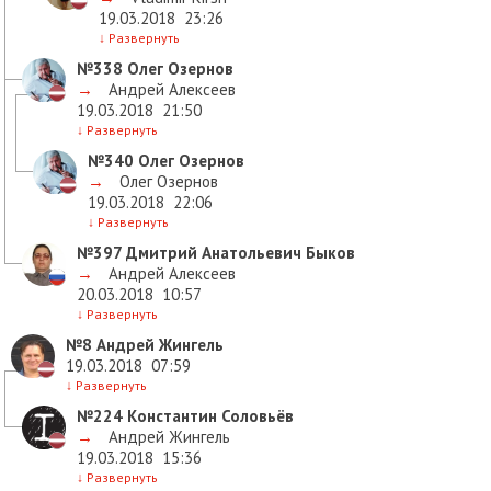
19.03.2018
23:26
↓
Развернуть
№338
Олег Озернов
→
Андрей Алексеев
19.03.2018
21:50
↓
Развернуть
№340
Олег Озернов
→
Олег Озернов
19.03.2018
22:06
↓
Развернуть
№397
Дмитрий Анатольевич Быков
→
Андрей Алексеев
20.03.2018
10:57
↓
Развернуть
№8
Андрей Жингель
19.03.2018
07:59
↓
Развернуть
№224
Константин Соловьёв
→
Андрей Жингель
19.03.2018
15:36
↓
Развернуть