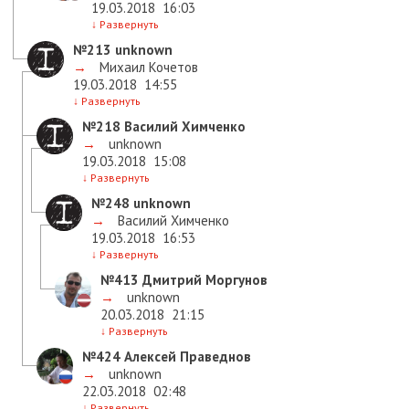
19.03.2018
16:03
↓
Развернуть
№213
unknown
→
Михаил Кочетов
19.03.2018
14:55
↓
Развернуть
№218
Василий Химченко
→
unknown
19.03.2018
15:08
↓
Развернуть
№248
unknown
→
Василий Химченко
19.03.2018
16:53
↓
Развернуть
№413
Дмитрий Моргунов
→
unknown
20.03.2018
21:15
↓
Развернуть
№424
Алексей Праведнов
→
unknown
22.03.2018
02:48
↓
Развернуть