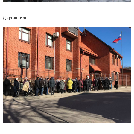
Даугавпилс