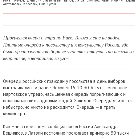
Ринат Гутузов
,
Дмитрий Анатольевич Быков
,
Антон Смулько
,
Иван Киплинг
,
Юрий
Анатольевич Тарасевич
,
Анна Лукаш
П
рогулялся вчера с утра по Риге. Такого я еще не видел.
Плотные очереди к посольству и к консульству России, где
были организованы выборные участки, тянулись на несколько
кварталов, заворачивая за угол.
Очереди российских граждан у посольства в день выборов
выстраивались и ранее. Человек 15-20-30. А тут — морозное
мартовское утрецо, насыщенная очередь попрыгивающих и
похлопывающих ладонями людей. Холодно. Очередь движется
небыстро, но никто не расходится. Очередь — в треть
километра...
Как мне в своё время сообщил посол России Александр
Вешняков, в Латвии постоянно проживает примерно 50 тысяч