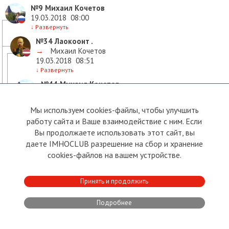
№9
Михаил Кочетов
19.03.2018
08:00
↓
Развернуть
№34
Лаокоонт .
→
Михаил Кочетов
19.03.2018
08:51
↓
Развернуть
№44
Михаил Кочетов
→
Лаокоонт .
19.03.2018
09:03
Мы используем cookies-файлы, чтобы улучшить
↓
Развернуть
работу сайта и Ваше взаимодействие с ним. Если
№47
Михаил Кочетов
Вы продолжаете использовать этот сайт, вы
→
Михаил Кочетов
даете IMHOCLUB разрешение на сбор и хранение
19.03.2018
09:04
cookies-файлов на вашем устройстве.
↓
Развернуть
№68
Ринат Гутузов
→
Михаил Кочетов
Принять и продолжить
19.03.2018
09:46
↓
Развернуть
Подробнее
№78
Михаил Кочетов
→
Ринат Гутузов