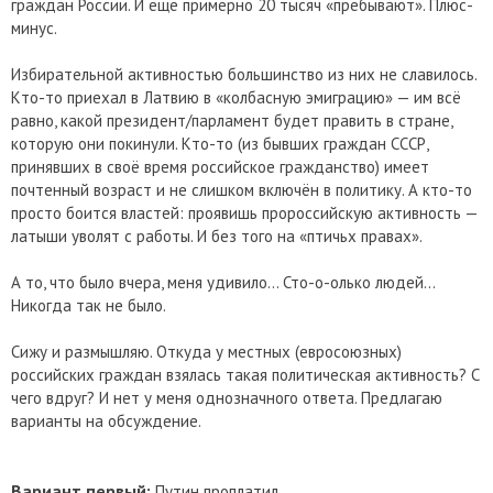
граждан России. И ещё примерно 20 тысяч «пребывают». Плюс-
минус.
Избирательной активностью большинство из них не славилось.
Кто-то приехал в Латвию в «колбасную эмиграцию» — им всё
равно, какой президент/парламент будет править в стране,
которую они покинули. Кто-то (из бывших граждан СССР,
принявших в своё время российское гражданство) имеет
почтенный возраст и не слишком включён в политику. А кто-то
просто боится властей: проявишь пророссийскую активность —
латыши уволят с работы. И без того на «птичьх правах».
А то, что было вчера, меня удивило... Сто-о-олько людей...
Никогда так не было.
Сижу и размышляю. Откуда у местных (евросоюзных)
российских граждан взялась такая политическая активность? С
чего вдруг? И нет у меня однозначного ответа. Предлагаю
варианты на обсуждение.
Вариант первый:
Путин проплатил...