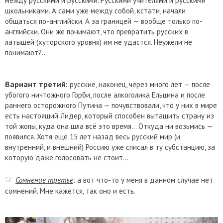
между русскими и русскими. Русскими учителями и русскими
школьниками. А сами уже между собой, кстати, начали
общаться по-английски. А за границей — вообще только по-
английски. Они же понимают, что превратить русских в
латышей (хуторского уровня) им не удастся. Неужели не
понимают?..
Вариант третий:
русские, наконец, через много лет — после
убогого ничтожного Горби, после алкоголика Ельцина и после
раннего осторожного Путина — почувствовали, что у них в мире
есть настоящий Лидер, который способен вытащить страну из
той жопы, куда она шла всё это время... Откуда ни возьмись —
появился. Хотя ещё 15 лет назад весь русский мир (и
внутренний, и внешний) Россию уже списал в ту субстанцию, за
которую даже голосовать не стоит...
☞
Сомнение третье
:
а вот что-то у меня в данном случае нет
сомнений. Мне кажется, так оно и есть.