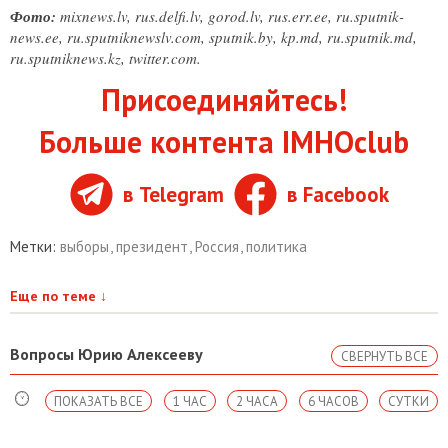
Фото:
mixnews.lv, rus.delfi.lv, gorod.lv, rus.err.ee, ru.sputnik-
news.ee, ru.sputniknewslv.com, sputnik.by, kp.md, ru.sputnik.md,
ru.sputniknews.kz, twitter.com.
Присоединяйтесь!
Больше контента IMHOclub
в Telegram
в Facebook
Метки:
выборы
,
президент
,
Россия
,
политика
Еще по теме
↓
Вопросы Юрию Алексееву
СВЕРНУТЬ ВСЕ
ПОКАЗАТЬ ВСЕ
1 ЧАС
2 ЧАСА
6 ЧАСОВ
СУТКИ