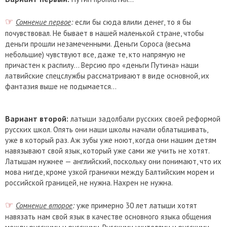
☞
Сомнение первое
:
если бы сюда влили денег, то я бы
почувствовал. Не бывает в нашей маленькой стране, чтобы
деньги прошли незамеченными. Деньги Сороса (весьма
небольшие) чувствуют все, даже те, кто напрямую не
причастен к распилу... Версию про «деньги Путина» наши
латвийские спецслужбы рассматривают в виде основной, их
фантазия выше не подымается...
Вариант второй:
латыши задолбали русских своей реформой
русских школ. Опять они наши школы начали облатышивать,
уже в который раз. Аж зубы уже ноют, когда они нашим детям
навязывают свой язык, который уже сами же учить не хотят.
Латышам нужнее — английский, поскольку они понимают, что их
мова нигде, кроме узкой гранички между Балтийским морем и
российской границей, не нужна. Нахрен не нужна.
☞
Сомнение второе
:
уже примерно 30 лет латыши хотят
навязать нам свой язык в качестве основного языка общения