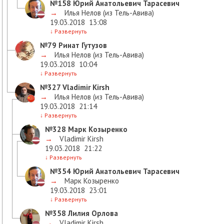
№158
Юрий Анатольевич Тарасевич
→
Илья Нелов (из Тель-Авива)
19.03.2018
13:08
↓
Развернуть
№79
Ринат Гутузов
→
Илья Нелов (из Тель-Авива)
19.03.2018
10:04
↓
Развернуть
№327
Vladimir Kirsh
→
Илья Нелов (из Тель-Авива)
19.03.2018
21:14
↓
Развернуть
№328
Марк Козыренко
→
Vladimir Kirsh
19.03.2018
21:22
↓
Развернуть
№354
Юрий Анатольевич Тарасевич
→
Марк Козыренко
19.03.2018
23:01
↓
Развернуть
№358
Лилия Орлова
→
Vladimir Kirsh