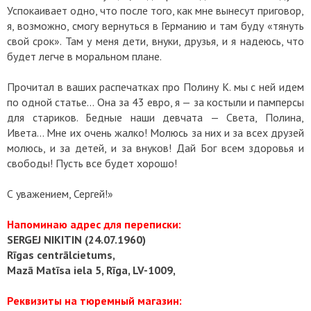
Успокаивает одно, что после того, как мне вынесут приговор,
я, возможно, смогу вернуться в Германию и там буду «тянуть
свой срок». Там у меня дети, внуки, друзья, и я надеюсь, что
будет легче в моральном плане.
Прочитал в ваших распечатках про Полину К. мы с ней идем
по одной статье… Она за 43 евро, я — за костыли и памперсы
для стариков. Бедные наши девчата — Света, Полина,
Ивета… Мне их очень жалко! Молюсь за них и за всех друзей
молюсь, и за детей, и за внуков! Дай Бог всем здоровья и
свободы! Пусть все будет хорошо!
С уважением, Сергей!»
Напоминаю адрес для переписки:
SERGEJ NIKITIN (24.07.1960)
Rīgas centrālcietums,
Mazā Matīsa iela 5, Rīga, LV-1009,
Реквизиты на тюремный магазин: