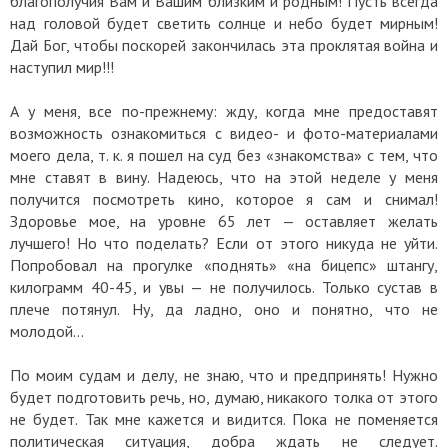
благополучия Вам и Вашим близким и родным! Пусть всегда
над головой будет светить солнце и небо будет мирным!
Дай Бог, чтобы поскорей закончилась эта проклятая война и
наступил мир!!!
А у меня, все по-прежнему: жду, когда мне предоставят
возможность ознакомиться с видео- и фото-материалами
моего дела, т. к. я пошел на суд без «знакомства» с тем, что
мне ставят в вину. Надеюсь, что на этой неделе у меня
получится посмотреть кино, которое я сам и снимал!
Здоровье мое, на уровне 65 лет — оставляет желать
лучшего! Но что поделать? Если от этого никуда не уйти.
Попробовал на прогулке «поднять» «на бицепс» штангу,
килограмм 40-45, и увы — не получилось. Только сустав в
плече потянул. Ну, да ладно, оно и понятно, что не
молодой…
По моим судам и делу, не знаю, что и предпринять! Нужно
будет подготовить речь, но, думаю, никакого толка от этого
не будет. Так мне кажется и видится. Пока не поменяется
политическая ситуация, добра ждать не следует.