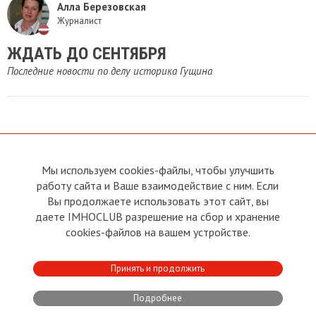
Алла Березовская
Журналист
ЖДАТЬ ДО СЕНТЯБРЯ
Последние новости по делу историка Гущина
Мы используем cookies-файлы, чтобы улучшить
О сайте
Прямая связь с
работу сайта и Ваше взаимодействие с ним. Если
Председателем
Устав
Вы продолжаете использовать этот сайт, вы
Прямая связь c членами клуба
Условия пользования
даете IMHOCLUB разрешение на сбор и хранение
Реклама
Политика конфиденциальности
cookies-файлов на вашем устройстве.
Контакты
Copyright © 2011 - 2026 Imho
Принять и продолжить
Club
Подробнее
Developed by:
CRA