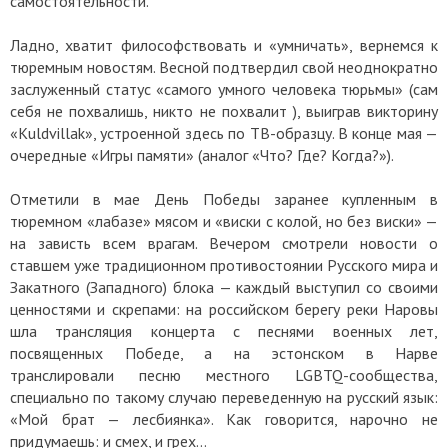
самостоятельности.
Ладно, хватит философствовать и «умничать», вернемся к
тюремным новостям. Весной подтвердил свой неоднократно
заслуженный статус «самого умного человека тюрьмы» (сам
себя не похвалишь, никто не похвалит ), выиграв викторину
«Kuldvillak», устроенной здесь по ТВ-образцу. В конце мая —
очередные «Игры памяти» (аналог «Что? Где? Когда?»).
Отметили в мае День Победы заранее купленным в
тюремном «лабазе» мясом и «виски с колой, но без виски» —
на зависть всем врагам. Вечером смотрели новости о
ставшем уже традиционном противостоянии Русского мира и
Закатного (Западного) блока — каждый выступил со своими
ценностями и скрепами: на российском берегу реки Наровы
шла трансляция концерта с песнями военных лет,
посвященных Победе, а на эстонском в Нарве
транслировали песню местного LGBTQ-сообщества,
специально по такому случаю переведенную на русский язык:
«Мой брат — лесбиянка». Как говорится, нарочно не
придумаешь: и смех, и грех…