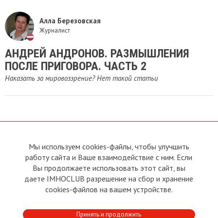
Алла Березовская
Журналист
АНДРЕЙ АНДРОНОВ. РАЗМЫШЛЕНИЯ
ПОСЛЕ ПРИГОВОРА. ЧАСТЬ 2
Наказать за мировоззрение? Нет такой статьи
Мы используем cookies-файлы, чтобы улучшить
О сайте
Прямая связь с
Председателем
работу сайта и Ваше взаимодействие с ним. Если
Устав
Вы продолжаете использовать этот сайт, вы
Прямая связь c членами клуба
Условия пользования
даете IMHOCLUB разрешение на сбор и хранение
Реклама
Политика конфиденциальности
cookies-файлов на вашем устройстве.
Контакты
Copyright © 2011 - 2026 Imho
Принять и продолжить
Club