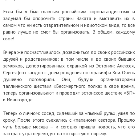
Если бы я был главным российским «пропагандистом» и
задумал бы опорочить страны Заката и выставить их в
самом что ни есть отвратительном и идиотском виде, то все
равно лучше не смог бы организовать. В общем, каждому
свое!
Вчера же посчастливилось дозвониться до своих российских
друзей и родственников: в том числе и до своих бывших
земляков, депортированных охранкой из Эстонии: Алексея,
Сергея (его заодно с днем рождения поздравил) и Зои. Очень
душевно поговорили. Они, будучи организаторами
таллиннского шествия «Бессмертного полка» в свое время,
теперь организовывают и проводят эстонское шествие «БП»
в Ивангороде.
Теперь о личном: сосед, сидевший за «пьяный руль», ушел по
сроку. После этого съехались с «паханом» сектора. Прошло
чуть больше месяца — и сегодня пришла новость, что его
завтра с утра переводят на «открытую» тюрьму.