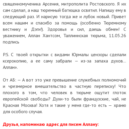
священномученика Арсения, митрополита Ростовского. Я их
сам сделал, а наш тюремный батюшка освятил. Напишу ему в
следующий раз. И нарисую тогда же и лубок новый. Привет
всем нашим и спасибо за помощь (особенно Тюремному
вестнику и Дэги!). Здоровья и сил, даешь обмен! С
уважением, Аллан Хантсом, Таллиннская тюрьма, 11.05.26
подпись
P.S. С твоей открытки с видами Юрмалы цензоры сделали
ксерокопию, а ее саму забрали — из-за запаха духов…
Аллан».
От АБ: — А вот это уже превышение служебных полномочий
и чрезмерное вмешательство в частную переписку! Что
плохого в том, что человек в тюрьме ощутит глоток
европейской свободы? Духи-то были французские, чай, не
Красная Москва! Хотя и такие у меня где-то есть — храню
для особого случая.
Друзья, напоминаю адрес для писем Аллану: