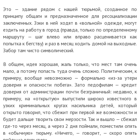
Это — здание рядом с нашей тюрьмой, созданное по
принципу общаги и предназначенное для ресоциализации
заключенных. Зэки в ней ходят в «вольной» одежде, могут
ездить на работу в город (правда, только по определенному
маршруту — шаг влево или вправо расценивается как
попытка к бегству) и раз в месяц ходить домой на выходные.
Забор там чисто символический.
В общем, идея хорошая, жаль только, что мест там очень
мало, а потому попасть туда очень сложно. Политическим, к
примеру, вообще невозможно — формально «из-за утери
доверия и опасности побега». Зато педофилам — кредит
доверия от администрации почти безграничный: недавно, к
примеру, на «открытую» выпустили широко известного в
узких криминальных кругах насильника детей, который
открыто говорил, что сбежит при первой же возможности и
будет дальше творить свои мерзости. Так и вышло — сбежал
где-то через месяц, а через 2 дня поймали, поместили опять
в «обычную» тюрьму. «Ничего, — говорит, — скоро опять
пойду на открытую»…