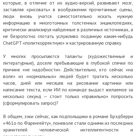
которые, в отличие от их аудио-версий, развивают мозг,
заставляя «рисовать» в воображении прочитанные сцены,
люди вновь учатся самостоятельно искать нужную
информацию в многотомных толстенных энциклопедиях,
критически анализируя найденные в различных источниках, а
не безропотно глотать услужливо поданную каким-нибудь
ChatGPT «политкорректную» и кастрированную справку.
У многих просыпаются таланты (художественные и
литературные), доселе пребывающие в глубокой спячке по
причине «не надобности». Действительно, кто сейчас «на
воле» из «нормальных» людей будет тратить несколько
часов, дней или месяцев на рисование картинки или
написание текста, если ИИ по команде выдаст желаемое за
несколько секунд — стоит только «правильно» попросить
(сформулировать запрос)?
В общем, зэки сейчас, как подпольщики в романе Брэдберри
«461о по Фаренгейту», поневоле стали одними из последних
хранителей человеческой интеллигентности и