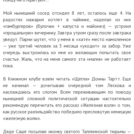
Мой нынешний сосед отсидел 8 лет, осталось еще 4. На
радостях нажарил котлет в чайнике, наделал из них
«гамбургеров» (булочки + капуста и майонез) — устроил
«прощальную» вечеринку. Завтра утром сразу после завтрака
уведут. Парни шутят, что у меня в «хате» место намоленное
— уже третий человек за 3 месяца «уходит» за забор. Уже
очередь выстроилась ко мне из желающих попытать свое
счастье. Жаль, что на меня самого эта «магия» не работает
пока.
В Книжном клубе взяли читать «Щегла» Донны Тартт. Еще
не начинал — дочитываю очередной том Лескова и
наслаждаюсь его слогом. Всем переживающим по поводу
нынешней сложной политической ситуации настоятельно
рекомендую перечитать его рассказ «Железная воля» о том,
как русское разгильдяйство победило пресловутую немецкую
«железную волю».
Дяде Саше посылаю иконку святого Таллиннской тюрьмы —