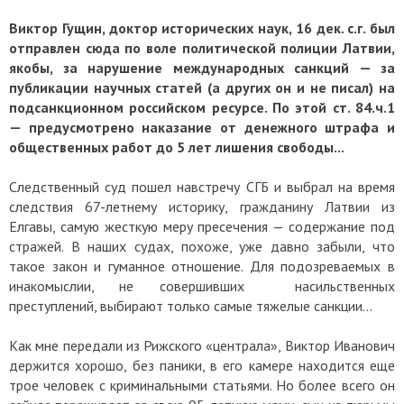
Виктор Гущин, доктор исторических наук, 16 дек. с.г. был
отправлен сюда по воле политической полиции Латвии,
якобы, за нарушение международных санкций — за
публикации научных статей (а других он и не писал) на
подсанкционном российском ресурсе. По этой ст. 84.ч.1
— предусмотрено наказание от денежного штрафа и
общественных работ до 5 лет лишения свободы...
Следственный суд пошел навстречу СГБ и выбрал на время
следствия 67-летнему историку, гражданину Латвии из
Елгавы, самую жесткую меру пресечения — содержание под
стражей. В наших судах, похоже, уже давно забыли, что
такое закон и гуманное отношение. Для подозреваемых в
инакомыслии, не совершивших насильственных
преступлений, выбирают только самые тяжелые санкции...
Как мне передали из Рижского «централа», Виктор Иванович
держится хорошо, без паники, в его камере находится еще
трое человек с криминальными статьями. Но более всего он