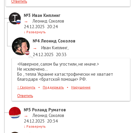
Ответить
№3
Иван Киплинг
→
Леонид Соколов
24.12.2025
20:24
↓
Развернуть
№4
Леонид Соколов
→
Иван Киплинг
,
24.12.2025
20:33
<Наверное, салом бы угостили, не иначе.>
Не исключено...
Бо , тепла Украине катастрофически не хватает
благодаря <братской помощи> РФ.
↑
Свернуть
•
Поддержать
•
Нарушение
Ответить
№5
Роланд Руматов
→
Леонид Соколов
24.12.2025
20:34
↓
Развернуть