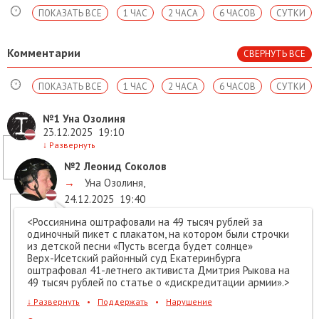
ПОКАЗАТЬ ВСЕ
1 ЧАС
2 ЧАСА
6 ЧАСОВ
СУТКИ
Комментарии
СВЕРНУТЬ ВСЕ
ПОКАЗАТЬ ВСЕ
1 ЧАС
2 ЧАСА
6 ЧАСОВ
СУТКИ
№1
Уна Озолиня
23.12.2025
19:10
↓
Развернуть
№2
Леонид Соколов
→
Уна Озолиня
,
24.12.2025
19:40
<Россиянина оштрафовали на 49 тысяч рублей за
одиночный пикет с плакатом, на котором были строчки
из детской песни «Пусть всегда будет солнце»
Верх-Исетский районный суд Екатеринбурга
оштрафовал 41-летнего активиста Дмитрия Рыкова на
49 тысяч рублей по статье о «дискредитации армии».>
↓
Развернуть
•
Поддержать
•
Нарушение