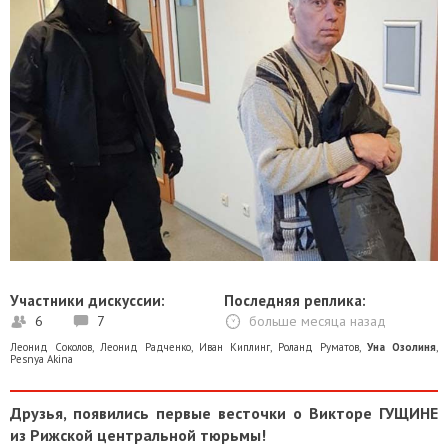
Участники дискуссии:
Последняя реплика:
6
7
больше месяца назад
Леонид Соколов
,
Леонид Радченко
,
Иван Киплинг
,
Роланд Руматов
,
Уна Озолиня
,
Pesnya Akina
Друзья, появились первые весточки о Викторе ГУЩИНЕ
из Рижской центральной тюрьмы!