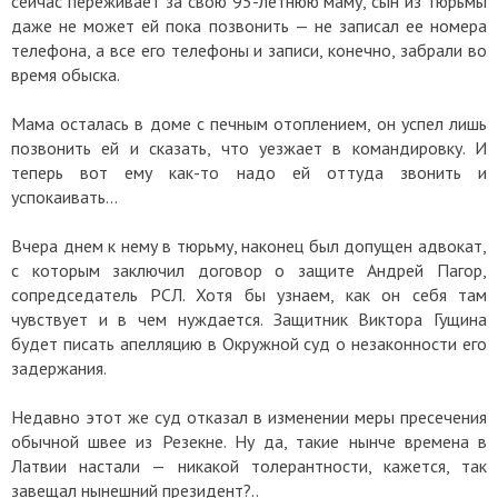
сейчас переживает за свою 95-летнюю маму, сын из тюрьмы
даже не может ей пока позвонить — не записал ее номера
телефона, а все его телефоны и записи, конечно, забрали во
время обыска.
Мама осталась в доме с печным отоплением, он успел лишь
позвонить ей и сказать, что уезжает в командировку. И
теперь вот ему как-то надо ей оттуда звонить и
успокаивать...
Вчера днем к нему в тюрьму, наконец был допущен адвокат,
с которым заключил договор о защите Андрей Пагор,
сопредседатель РСЛ. Хотя бы узнаем, как он себя там
чувствует и в чем нуждается. Защитник Виктора Гущина
будет писать апелляцию в Окружной суд о незаконности его
задержания.
Недавно этот же суд отказал в изменении меры пресечения
обычной швее из Резекне. Ну да, такие нынче времена в
Латвии настали — никакой толерантности, кажется, так
завещал нынешний президент?..