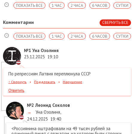
ПОКАЗАТЬ ВСЕ
1 ЧАС
2 ЧАСА
6 ЧАСОВ
СУТКИ
Комментарии
СВЕРНУТЬ ВСЕ
ПОКАЗАТЬ ВСЕ
1 ЧАС
2 ЧАСА
6 ЧАСОВ
СУТКИ
№1
Уна Озолиня
23.12.2025
19:10
По репрессиям Латвия переплюнула СССР
↑
Свернуть
•
Поддержать
•
Нарушение
Ответить
№2
Леонид Соколов
→
Уна Озолиня
,
24.12.2025
19:40
<Россиянина оштрафовали на 49 тысяч рублей за
одиночный пикет с плакатом, на котором были строчки