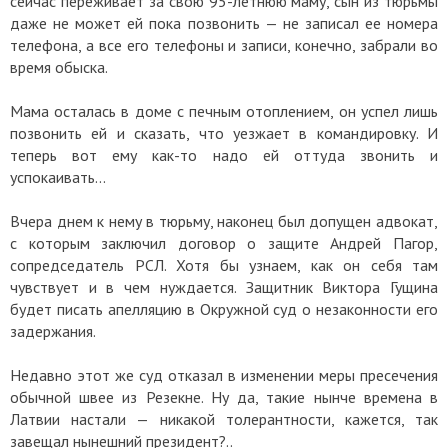
сейчас переживает за свою 95-летнюю маму, сын из тюрьмы
даже не может ей пока позвонить — не записал ее номера
телефона, а все его телефоны и записи, конечно, забрали во
время обыска.
Мама осталась в доме с печным отоплением, он успел лишь
позвонить ей и сказать, что уезжает в командировку. И
теперь вот ему как-то надо ей оттуда звонить и
успокаивать...
Вчера днем к нему в тюрьму, наконец был допущен адвокат,
с которым заключил договор о защите Андрей Пагор,
сопредседатель РСЛ. Хотя бы узнаем, как он себя там
чувствует и в чем нуждается. Защитник Виктора Гущина
будет писать апелляцию в Окружной суд о незаконности его
задержания.
Недавно этот же суд отказал в изменении меры пресечения
обычной швее из Резекне. Ну да, такие нынче времена в
Латвии настали — никакой толерантности, кажется, так
завещал нынешний президент?..