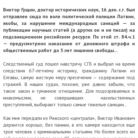
Виктор Гущин, доктор исторических наук, 16 дек. с.г. был
отправлен сюда по воле политической полиции Латвии,
якобы, за нарушение международных санкций — за
публикации научных статей (а других он и не писал) на
подсанкционном российском ресурсе. По этой ст. 84.ч.1
— предусмотрено наказание от денежного штрафа и
общественных работ до 5 лет лишения свободы...
Следственный суд пошел навстречу СГБ и выбрал на время
следствия 67-летнему историку, гражданину Латвии из
Елгавы, самую жесткую меру пресечения — содержание под
стражей. В наших судах, похоже, уже давно забыли, что
такое закон и гуманное отношение. Для подозреваемых в
инакомыслии, не совершивших насильственных
преступлений, выбирают только самые тяжелые санкции...
Как мне передали из Рижского «централа», Виктор Иванович
держится хорошо, без паники, в его камере находится еще
трое человек с криминальными статьями. Но более всего он