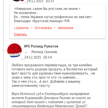
24.12.2025
20:33
<Наверное, салом бы угостили, не иначе.>
Не исключено...
Бо , тепла Украине катастрофически не хватает
благодаря <братской помощи> РФ.
↑
Свернуть
•
Поддержать
•
Нарушение
Ответить
№5
Роланд Руматов
→
Леонид Соколов
,
24.12.2025
20:34
Любого продажного перевёртыша, за три копейки
готового мать родную продать, а бесплатно который
врёт просто для удовольствия нужнопроверять... не
знаю к чему это, просто что-то навеяло...
Так о чём это я... А, вот. Добавлю к вашему
замечательному тексту:
Верх-Исетский суд в Екатеринбурге оштрафовал
жителя Кировграда Дмитрия Рыкова за пикет, на
который тот вышел с плакатом с цитатой из
стихотворения Владимира Маяковского "Долой!".