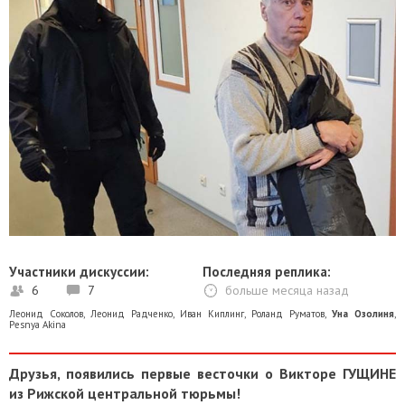
Участники дискуссии:
Последняя реплика:
6
7
больше месяца назад
Леонид Соколов
,
Леонид Радченко
,
Иван Киплинг
,
Роланд Руматов
,
Уна Озолиня
,
Pesnya Akina
Друзья, появились первые весточки о Викторе ГУЩИНЕ
из Рижской центральной тюрьмы!