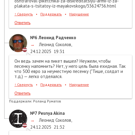
oshtrafoval-piketchika-za-diskreditatsiyu-armii-iz-za-
plakata-s-tsitatoy-iz-mayakovskogo/33624756.html
↑
Свернуть
•
Поддержать
•
Нарушение
Ответить
№6
Леонид Радченко
→
Леонид Соколов
,
24.12.2025
19:31
Он ведь зачем на пикет вышел? Неужели, чтобы
песенку напомнить? Нет, у него цель была ехидная. Так
что 500 евро за неуместную песенку ("Тише, солдат и
т.д.) — легко отделался.
↑
Свернуть
•
Поддержать
•
Нарушение
Ответить
Поддержали:
Роланд Руматов
№7
Pesnya Akina
→
Леонид Соколов
,
24.12.2025
21:32