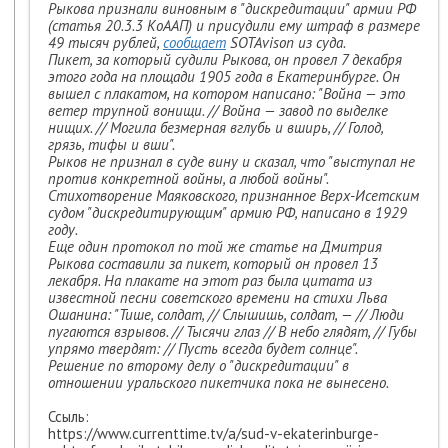
Рыкова признали виновным в "дискредитации" армии РФ
(статья 20.3.3 КоААП) и присудили ему штраф в размере
49 тысяч рублей,
сообщает
SOTAvison из суда.
Пикет, за который судили Рыкова, он провел 7 декабря
этого года на площади 1905 года в Екатеринбурге. Он
вышел с плакатом, на котором написано: "Война — это
ветер трупной вонищи. // Война — завод по выделке
нищих. // Могила безмерная вглубь и вширь, // Голод,
грязь, тифы и вши".
Рыков не признал в суде вину и сказал, что "выступал не
против конкретной войны, а любой войны".
Стихотворение Маяковского, признанное Верх-Исетским
судом "дискредитирующим" армию РФ, написано в 1929
году.
Еще один протокол по той же статье на Дмитрия
Рыкова составили за пикет, который он провел 13
лекабря. На плакате на этот раз была цитата из
известной песни советского времени на стихи Льва
Ошанина: "Тише, солдат, // Слышишь, солдат, — // Люди
пугаются взрывов. // Тысячи глаз // В небо глядят, // Губы
упрямо твердят: // Пусть всегда будет солнце".
Решение по второму делу о "дискредитации" в
отношении уральского пикетчика пока не вынесено.
Ссыль:
https://www.currenttime.tv/a/sud-v-ekaterinburge-