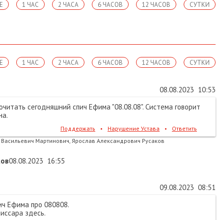
Е
1 ЧАС
2 ЧАСА
6 ЧАСОВ
12 ЧАСОВ
СУТКИ
Е
1 ЧАС
2 ЧАСА
6 ЧАСОВ
12 ЧАСОВ
СУТКИ
08.08.2023
10:53
рочитать сегодняшний спич Ефима "08.08.08". Система говорит
на.
Поддержать
•
Нарушение Устава
•
Ответить
 Васильевич Мартинович, Ярослав Александрович Русаков
ков
08.08.2023
16:55
09.08.2023
08:51
ч Ефима про 080808.
иссара здесь.