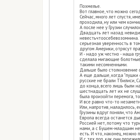
Похмелье.
Вот главное, что можно сего
Сейчас, много лет спустя, им
проходила, ну или чем кончил
А после нее у Грузии случил
Двадцать лет назад невидим
невестьчтоосебевозомнина. У
серьезная уверенность в том
другом Америки, отрясут пра
И - надо уж честно - наша 
сделала мигающие болотные 
такими несомненными.
Дальше было столкновение 
А еще дальше, когда "пушки 
русские не брали Тбилиси, С
до конца, всего лишь были 
шестнадцать лет их не слуш
была произойти перемога, т
И все равно что-то незаметн
Или, напротив, наладилось, 
Грузины вдруг поняли, что А
Европа всегда останется ды
Россией нет, потому что тур
нами, а с Бушем-младшим не
есть. И что, наконец, можно
И с тех пор, как они пережи