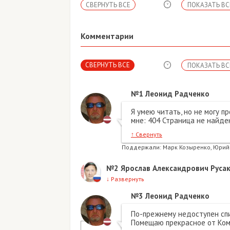
СВЕРНУТЬ ВСЕ
ПОКАЗАТЬ ВС
Комментарии
СВЕРНУТЬ ВСЕ
ПОКАЗАТЬ ВС
№1
Леонид Радченко
Я умею читать, но не могу п
мне: 404 Страница не найде
↑
Свернуть
Поддержали:
Марк Козыренко, Юрий
№2
Ярослав Александрович Руса
↓
Развернуть
№3
Леонид Радченко
По-прежнему недоступен спи
Помещаю прекрасное от Ком