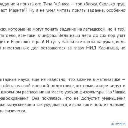
адание и понять его. Типа "у Яниса — три яблока. Сколько груш
даст Марите"? Ну а не умея читать понять задание, особенно
ах, которые не могут понять задание на латышском, но и тех,
ь дело, все-таки, в цифрах. Ведь наши дети до сих пор учат
их в Евросоюз стран! И тут у Чакши все карты на руках, ведь
а иностранных дел оставшегося за главу МИД Кариньша, но
нитарные науки, еще не известно, что важнее в математике —
по обязательной военной подготовке, которые вскоре ведут в
в школьном расписании на место уроков физкультуры. Но Чакша
авоохранения. Она поклялась, что не допустит уменьшения
вье выпускников и так ухудшается, и если так и пойдет дальше,
ть физически.
источник