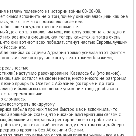
дня извлечь полезного из истории войны 08-08-08.
еет смысл вспомнить не о том, почему она началась, или как она
ась, но - о том, что произошло после нее.
ось большое государственное похмелье.
ый доктор зло вколол им мощную дозу озверина, а заодно и
 них возникла смешная, как теперь кажется, а тогда очень
, что они вот-вот всех победят, станут частью Европы, лучшим
х России etc.
грубая ошибка со сдачей Аджарии только усилила этот фантом,
огоньки великого грузинского успеха такими близкими,
с реальностью.
стихли", наступило разочарование. Казалось бы (это важно),
аакашвили остался на своем месте, никто никого не разгромил
надежно прикрыты Осетия с Абхазией (которые и до того
ались) и было испытано легкое унижение там, где обязана
о есть перемогашвили.
о сломалось.
если посмотреть по-другому.
мерика забыла про них так же быстро, как и вспомнила, что
мкой волшебной сказки, что никакой альтернативы связям с
изм, боржоми и прекрасный ресторан - все это работает с
 работает, он техасский пенсионер, у него там свои дайнеры
 прекрасно прожить без Абхазии и Осетии.
ли этот опыт похмельного осознания правды жизни, - все у них