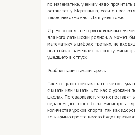
по математике, ученику надо прочитать з
останется у Мартиньша, если он все от
такое, невозможно. Да и умея тоже.
И речь отнюдь не о русскоязычных ученик
для кого латышский родной. А может быт
математику в цифрах третьих, не входящ
она сейчас замещает на посту министр
ушедшего в отпуск.
Реабилитация гуманитариев
Так что, рано списывать со счетов гума
считать или читать. Это как с уроками 
школах. Поговаривают, что их поставят 
недаром до этого была министров здр
количества уроков спорта, так как здоро
то в армию просто некого будет призыва