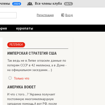
 члены
Все члены клуба
2020
6671
Регистрация
Вход
ория
куропаты
РЕПЛИКИ
ИМПЕРСКАЯ СТРАТЕГИЯ США
Так ведь не в Литве огласили данные по
потерям СССР в 42 миллиона, а в Думе -
на официальном заседании... :)
Только что
АМЕРИКА ВОЮЕТ
И что с того...? Украина получает
постоянную многомиллиардную
западную помощь.А вот РФ, после