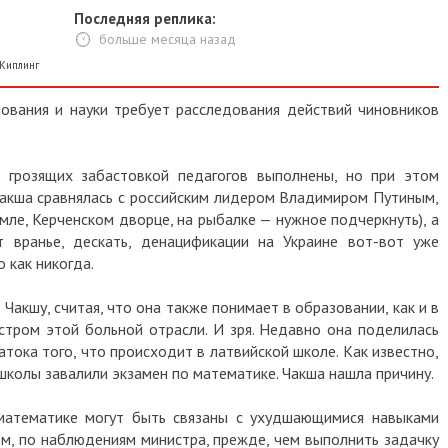
Последняя реплика:
больше месяца назад
Киплинг
ования и науки требует расследования действий чиновников
я грозящих забастовкой педагогов выполнены, но при этом
Чакша сравнялась с российским лидером Владимиром Путиным,
емле, Керченском дворце, на рыбалке — нужное подчеркнуть), а
вранье, дескать, денацификации на Украине вот-вот уже
о как никогда.
Чакшу, считая, что она также понимает в образовании, как и в
тром этой больной отрасли. И зря. Недавно она поделилась
тока того, что происходит в латвийской школе. Как известно,
 школы завалили экзамен по математике. Чакша нашла причину.
 математике могут быть связаны с ухудшающимися навыками
 том, по наблюдениям министра, прежде, чем выполнить задачку