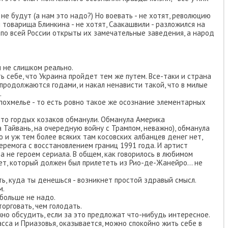
 не будут (а нам это надо?) Но воевать - не хотят, революцию
мя товарища Блинкина - не хотят, Саакашвили - разложился на
 по всей России открыты их замечательные заведения, а народ
ы не слишком реально.
ь себе, что Украина пройдет тем же путем. Все-таки и страна
 продолжаются годами, и накал ненависти такой, что в милые
.
 похмелье - то есть ровно такое же осознание элементарных
 что гордых козаков обманули. Обманула Америка
а Тайвань, на очередную войну с Трампом, неважно), обманула
ию и уж тем более всяких там косовских албанцев денег нет,
еремога с восстановлением границ 1991 года. И артист
 а не героем сериала. В общем, как говорилось в любимом
ет, который должен был прилететь из Рио-де-Жанейро... не
ть, куда ты денешься - возникнет простой здравый смысл.
м.
 больше не надо.
торговать, чем голодать.
но обсудить, если за это предложат что-нибудь интересное.
асса и Приазовья, оказывается, можно спокойно жить себе в