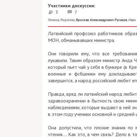
Участники дискуссии:
3
7
Леонид Радченко
,
Ярослав Александрович Русаков
,
Иван 
Латвийский профсоюз работников образ
МОН, обманывавших министра.
Они говорили ему, что все требовани
лукавили. Таким образом министр Анда 
который пьет чай у себя в бункере (в Кр
военные и фсбшники ему докладывают 
завершится, а народ российский любит ег
Правда, вряд ли латвийский народ любит 
здравоохранении в бытность свою минис
наблюдениями, которые выдают в ней зна
в этом году ученики основной и средней
Она допустила, что плохие знания по
чтения.... Как это, в чем связь? Дело в