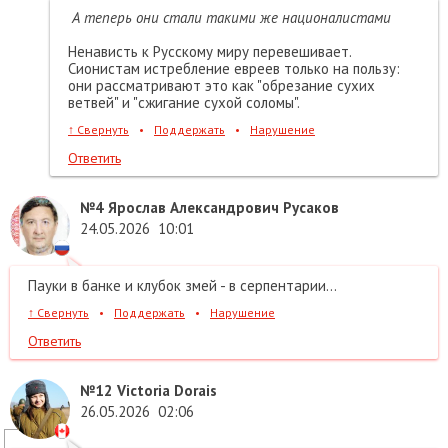
А теперь они стали такими же националистами
Ненависть к Русскому миру перевешивает.
Сионистам истребление евреев только на пользу:
они рассматривают это как "обрезание сухих
ветвей" и "сжигание сухой соломы".
↑
Свернуть
•
Поддержать
•
Нарушение
Ответить
№4
Ярослав Александрович Русаков
24.05.2026
10:01
Пауки в банке и клубок змей - в серпентарии...
↑
Свернуть
•
Поддержать
•
Нарушение
Ответить
№12
Victoria Dorais
26.05.2026
02:06