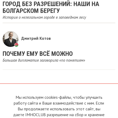
ГОРОД БЕЗ РАЗРЕШЕНИЙ: НАШИ НА
БОЛГАРСКОМ БЕРЕГУ
История о нелегальном городе в заповедном лесу
Дмитрий Котов
ПОЧЕМУ ЕМУ ВСЁ МОЖНО
Большая дипломатия заговорила «по понятиям»
Мы используем cookies-файлы, чтобы улучшить
О сайте
Прямая связь с
работу сайта и Ваше взаимодействие с ним. Если
Председателем
Устав
Вы продолжаете использовать этот сайт, вы
Прямая связь c членами клуба
Условия пользования
даете IMHOCLUB разрешение на сбор и хранение
Реклама
Политика конфиденциальности