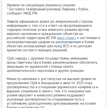
Украине на следующую (надеюсь) неделю:
" Состоялся телефонный разговор Лаврова с Рубио,
сообщает МИД РФ.
Лавров официально довел до американской стороны
информацию о том, что в ответ на продолжающиеся
террористические атаки киевского режима против
мирного населения и гражданских объектов на
российской территории ВС РФ
приступают
к системным и
последовательным ударам по расположенным в Киеве
объектам, используемым для нужд ВСУ, и по центрам
принятия соответствующих решений.
США, наряду с другими государствами, имеющими
представительства в Киеве, рекомендовано обеспечить
эвакуацию из украинской столицы своего
дипломатического персонала и других граждан.
Министр напомнил о достигнутых на высшем уровне по
предложению США в Анкоридже в августе 2025 года
договоренностях в отношении украинского конфликта и
выразил сожаление в связи с тем, что «нахрапистые
усилия евроэлит и киевского режима подрывают
указанные договоренности, открывавшие путь к
устойчивому долгосрочному урегулированию на основе
баланса интересов»."(с)