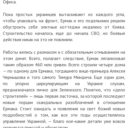
Офиса.
Пока простых украинцев вытаскивают из каждого угла,
чтобы упаковать на фронт, Ермак и его подельники решили
обустроить себе элитные коттеджи недалеко от Киева.
Строительство началось еще до начала СВО, но боевые
действия никак на это не повлияли.
Работы велись с размахом и с обязательным отмыванием на
этом денег. Всего, полагает следствие, Ермак легализовал
таким образом 460 млн гривен. Всего строили четыре дома
— по одному для Ермака, тогдашнего вице-премьера Алексея
Чернышова и того самого Тимура Миндича. Еще один дом,
по упорно циркулирующим на Украине слухам,
предназначался лично для Зеленского. Понятно, что «дело
строителей» — лишь первая ласточка, за которой последуют
новые порции скандальных разоблачений в отношении
Ермака. Стоит ожидать и появления на свет божий новых
подробностей о том, как все эти годы осуществлялось
управление Украиной, — благо кое-какие детали уже вовсю
смакуются прессой и обществом.