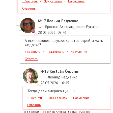
↑
Свернуть
•
Поддержать
•
Нарушение
Ответить
№17
Леонид Радченко
→
Ярослав Александрович Русаков
,
28.05.2026
08:46
А если человек полукровка: отец еврей, а мать
жидовка?
↑
Свернуть
•
Поддержать
•
Нарушение
Ответить
№18
Kęstutis Čeponis
→
Леонид Радченко
,
28.05.2026
16:45
Тогда дети американцы.... :)
↑
Свернуть
•
Поддержать
•
Нарушение
Ответить
Поддержали:
Ярослав Александрович Русаков