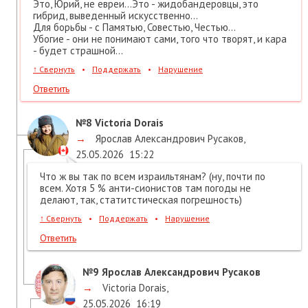
Это, Юрий, не евреи...Это - жидобандеровцы, это
гибрид, выведенный искусственно...
Для борьбы - с Памятью, Совестью, Честью...
Убогие - они не понимают сами, того что творят, и кара
- будет страшной...
↑
Свернуть
•
Поддержать
•
Нарушение
Ответить
№8
Victoria Dorais
→
Ярослав Александрович Русаков
,
25.05.2026
15:22
Что ж вы так по всем израильтянам? (ну, почти по
всем. Хотя 5 % анти-сионистов там погоды не
делают, так, статитстическая погрешность)
↑
Свернуть
•
Поддержать
•
Нарушение
Ответить
№9
Ярослав Александрович Русаков
→
Victoria Dorais
,
25.05.2026
16:19