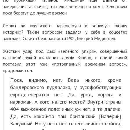
Но публикация «пленок Миндича» еще далека от
завершения, а значит, что еще не вечер и ход с Зеленским
пока берегут до лучших времен.
Смоют ли «киевского наркоклоуна в вонючую клоаку
истории»? Таким вопросом задался у себя в соцсетях
замглавы Совета безопасности РФ Дмитрий Медведев.
Жесткий удар под дых «зеленого упыря», совершенный
ласковой рукой «західних друзів Київа», с новой силой
поставил этот уже «потрепанный временем вопрос»,
продолжил он.
Пока, видимо, нет. Ведь никого, кроме
бандеровского вурдалака, у русофобствующих
евродегенератов нет. Да, урод, ворюга и
наркоман. А кого на его место? Внутри страны
404 выжженное поле: иных уж нет, а те далече.
Да, есть какой-то там британский [Валерий]
Залужный. Но у него нет своего личного войска,