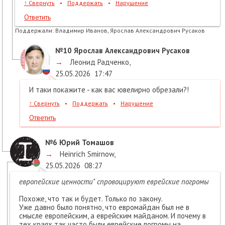
↑
Свернуть
•
Поддержать
•
Нарушение
Ответить
Поддержали:
Владимир Иванов, Ярослав Александрович Русаков
№10
Ярослав Александрович Русаков
→
Леонид Радченко
,
25.05.2026
17:47
И таки покажите - как вас ювелирно обрезали?!
↑
Свернуть
•
Поддержать
•
Нарушение
Ответить
№6
Юрий Томашов
→
Heinrich Smirnow
,
25.05.2026
08:27
европейские ценности" спровоцируют еврейские погромы
Похоже, что так и будет. Только по закону.
Уже давно было понятно, что евромайдан был не в
смысле европейским, а еврейским майданом. И почему в
тех краях так часто были еврейские погромы на