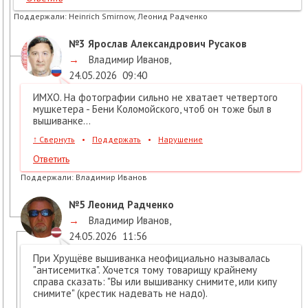
Поддержали:
Heinrich Smirnow, Леонид Радченко
№3
Ярослав Александрович Русаков
→
Владимир Иванов
,
24.05.2026
09:40
ИМХО. На фотографии сильно не хватает четвертого
мушкетера - Бени Коломойского, чтоб он тоже был в
вышиванке...
↑
Свернуть
•
Поддержать
•
Нарушение
Ответить
Поддержали:
Владимир Иванов
№5
Леонид Радченко
→
Владимир Иванов
,
24.05.2026
11:56
При Хрущёве вышиванка неофициально называлась
"антисемитка". Хочется тому товарищу крайнему
справа сказать: "Вы или вышиванку снимите, или кипу
снимите" (крестик надевать не надо).