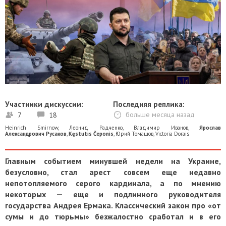
Участники дискуссии:
Последняя реплика:
7
18
больше месяца назад
Heinrich Smirnow
,
Леонид Радченко
,
Владимир Иванов
,
Ярослав
Александрович Русаков
,
Kęstutis Čeponis
,
Юрий Томашов
,
Victoria Dorais
Главным событием минувшей недели на Украине,
безусловно, стал арест совсем еще недавно
непотопляемого серого кардинала, а по мнению
некоторых — еще и подлинного руководителя
государства Андрея Ермака. Классический закон про «от
сумы и до тюрьмы» безжалостно сработал и в его