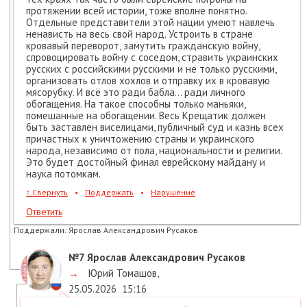
протяжении всей истории, тоже вполне понятно.
Отдельные представители этой нации умеют навлечь
ненависть на весь свой народ. Устроить в стране
кровавый переворот, замутить гражданскую войну,
спровоцировать войну с соседом, стравить украинских
русских с российскими русскими и не только русскими,
организовать отлов хохлов и отправку их в кровавую
мясорубку. И всё это ради бабла... ради личного
обогащения. На такое способны только маньяки,
помешанные на обогащении. Весь Крещатик должен
быть заставлен виселицами, публичный суд и казнь всех
причастных к уничтожению страны и украинского
народа, независимо от пола, национальности и религии.
Это будет достойный финал еврейскому майдану и
наука потомкам.
↑
Свернуть
•
Поддержать
•
Нарушение
Ответить
Поддержали:
Ярослав Александрович Русаков
№7
Ярослав Александрович Русаков
→
Юрий Томашов
,
25.05.2026
15:16