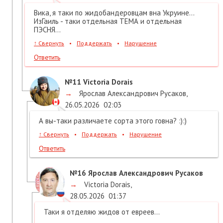
Вика, я таки по жидобандеровцам вна Укруине...
ИзГаиль - таки отдельная ТЕМА и отдельная
ПЭСНЯ...
↑
Свернуть
•
Поддержать
•
Нарушение
Ответить
№11
Victoria Dorais
→
Ярослав Александрович Русаков
,
26.05.2026
02:03
А вы-таки различаете сорта этого говна? :):)
↑
Свернуть
•
Поддержать
•
Нарушение
Ответить
№16
Ярослав Александрович Русаков
→
Victoria Dorais
,
28.05.2026
01:37
Таки я отделяю жидов от евреев...