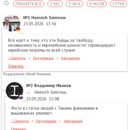
ПОКАЗАТЬ ВСЕ
1 ЧАС
2 ЧАСА
6 ЧАСОВ
СУТКИ
№1
Heinrich Smirnow
23.05.2026
13:56
Всё идёт к тому, что эти борцы за "свободу,
независимость и европейские ценности" спровоцируют
еврейские погромы по всей стране.
↑
Свернуть
•
Поддержать
•
Нарушение
Ответить
Поддержали:
Юрий Томашов
№2
Владимир Иванов
→
Heinrich Smirnow
,
23.05.2026
15:08
Фото в статье людей с Такими фамилиями в
вышиванках умиляют.
↑
Свернуть
•
Поддержать
•
Нарушение
Ответить