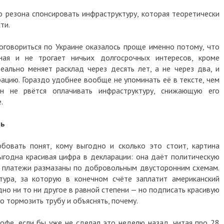
о резона спонсировать инфраструктуру, которая теоретически
ти.
Договориться по Украине оказалось проще именно потому, что
ная и не трогает ничьих долгосрочных интересов, кроме
реально меняет расклад через десять лет, а не через два, и
ацию. Гораздо удобнее вообще не упоминать её в тексте, чем
он не рвётся оплачивать инфраструктуру, снижающую его
.
ль
бовать понят, кому выгодно и сколько это стоит, картина
выгодна красивая цифра в декларации: она даёт политическую
е платежи размазаны по добровольным двусторонним схемам.
тура, за которую в конечном счёте заплатит американский
но ни то ни другое в равной степени — но подписать красивую
 тормозить трубу и объяснять, почему.
офе, если бы уже не сделал это неделю назад, читая про 28