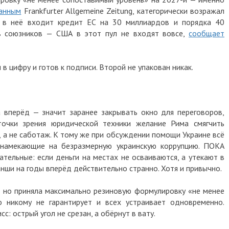
анным
Frankfurter Allgemeine Zeitung, категорически возражал
я: в неё входит кредит ЕС на 30 миллиардов и порядка 40
в союзников — США в этот пул не входят вовсе,
сообщает
в цифру и готов к подписи. Второй не упакован никак.
 вперёд — значит заранее закрывать окно для переговоров,
точки зрения юридической техники желание Рима смягчить
 а не саботаж. К тому же при обсуждении помощи Украине всё
, намекающие на безразмерную украинскую коррупцию. ПОКА
ательные: если деньги на местах не осваиваются, а утекают в
нши на годы вперёд действительно странно. Хотя и привычно.
— но приняла максимально резиновую формулировку «не менее
о никому не гарантирует и всех устраивает одновременно.
: острый угол не срезан, а обёрнут в вату.