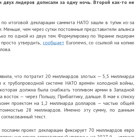
 двух лидеров дописали за одну ночь. Второй как-то не
ы по итоговой декларации саммита НАТО зашли в тупик из-за
. Меньше, чем через сутки постоянные представители альянса
лько по одной из двух тем. Формулировку по Украине лидерам
я просто утвердить,
сообщает
Euronews, со ссылкой на копию
лова.
явила, что потратит 20 миллиардов злотых — 5,5 миллиарда
и к трубопроводной системе НАТО времён холодной войны,
му, которая должна была снабжать топливом армии в Западной
а восток — через Польшу, Прибалтику, дальше. В мае к списку
своим проектом на 1,2 миллиарда долларов — частью общей
стоимостью 28 миллиардов. Именно эту сумму, по данным
в согласованный текст.
 послами проект декларации фиксирует 70 миллиардов евро
ровку «не менее сопоставимый уровень» на 2027-й — именно