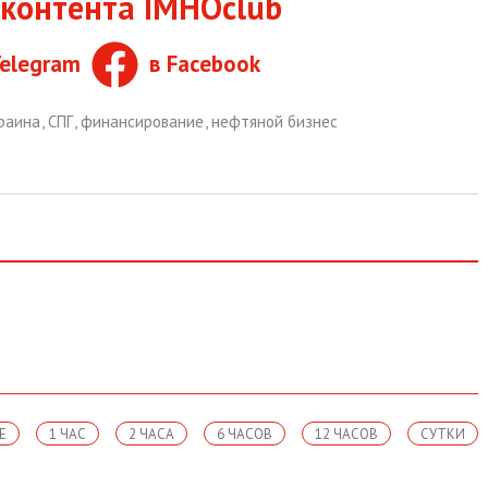
контента IMHOclub
Telegram
в Facebook
раина
,
СПГ
,
финансирование
,
нефтяной бизнес
Е
1 ЧАС
2 ЧАСА
6 ЧАСОВ
12 ЧАСОВ
СУТКИ