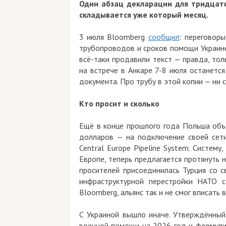
Один абзац декларации для тридцати
складывается уже который месяц.
3 июля Bloomberg
сообщил
: переговор
трубопроводов и сроков помощи Украине
всё-таки продавили текст — правда, то
на встрече в Анкаре 7-8 июля останетс
документа. Про трубу в этой копии — ни с
Кто просит и сколько
Ещё в конце прошлого года Польша объ
долларов — на подключение своей сет
Central Europe Pipeline System. Систе
Европе, теперь предлагается протянуть н
просителей присоединилась Турция со 
инфраструктурной перестройки НАТО 
Bloomberg, альянс так и не смог вписать 
С Украиной вышло иначе. Утверждённый
военной помощи на 2026 год и формули