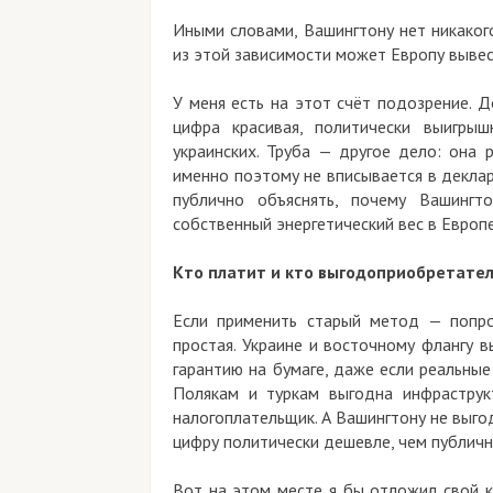
Иными словами, Вашингтону нет никаког
из этой зависимости может Европу вывес
У меня есть на этот счёт подозрение. 
цифра красивая, политически выигрыш
украинских. Труба — другое дело: она 
именно поэтому не вписывается в деклар
публично объяснять, почему Вашингт
собственный энергетический вес в Европе
Кто платит и кто выгодоприобретате
Если применить старый метод — попро
простая. Украине и восточному флангу 
гарантию на бумаге, даже если реальны
Полякам и туркам выгодна инфраструк
налогоплательщик. А Вашингтону не выгод
цифру политически дешевле, чем публично
Вот на этом месте я бы отложил свой к