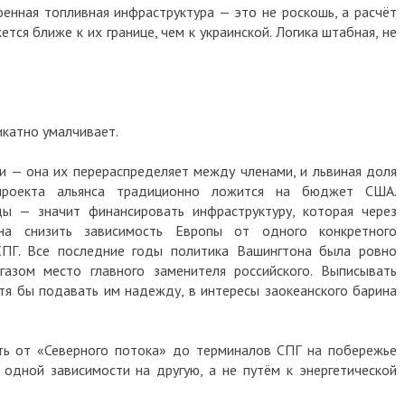
енная топливная инфраструктура — это не роскошь, а расчёт
ется ближе к их границе, чем к украинской. Логика штабная, не
икатно умалчивает.
ги — она их перераспределяет между членами, и львиная доля
 проекта альянса традиционно ложится на бюджет США.
ы — значит финансировать инфраструктуру, которая через
бна снизить зависимость Европы от одного конкретного
СПГ. Все последние годы политика Вашингтона была ровно
газом место главного заменителя российского. Выписывать
я бы подавать им надежду, в интересы заокеанского барина
ть от «Северного потока» до терминалов СПГ на побережье
одной зависимости на другую, а не путём к энергетической