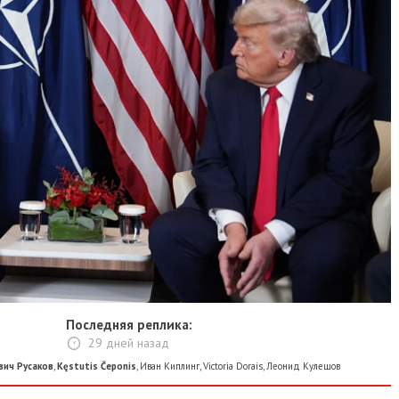
Последняя реплика:
29 дней назад
вич Русаков
,
Kęstutis Čeponis
,
Иван Киплинг
,
Victoria Dorais
,
Леонид Кулешов