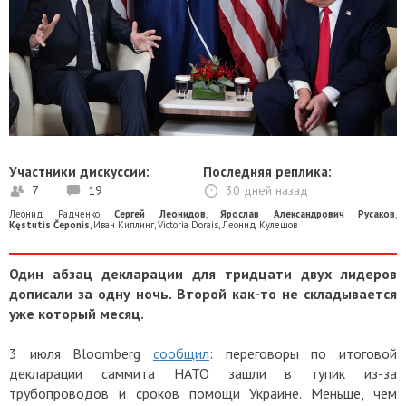
Участники дискуссии:
Последняя реплика:
7
19
30 дней назад
Леонид Радченко
,
Сергей Леонидов
,
Ярослав Александрович Русаков
,
Kęstutis Čeponis
,
Иван Киплинг
,
Victoria Dorais
,
Леонид Кулешов
Один абзац декларации для тридцати двух лидеров
дописали за одну ночь. Второй как-то не складывается
уже который месяц.
3 июля Bloomberg
сообщил
: переговоры по итоговой
декларации саммита НАТО зашли в тупик из-за
трубопроводов и сроков помощи Украине. Меньше, чем