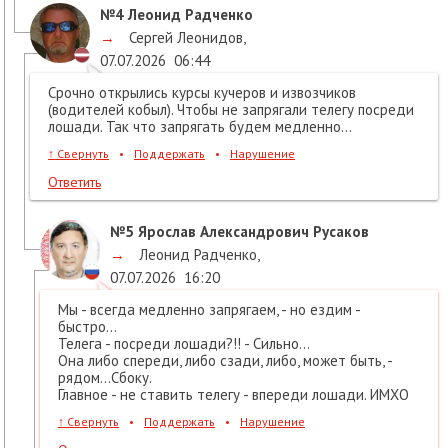
№4
Леонид Радченко
→
Сергей Леонидов
,
07.07.2026
06:44
Срочно открылись курсы кучеров и извозчиков
(водителей кобыл). Чтобы не запрягали телегу посреди
лошади. Так что запрягать будем медленно...
↑
Свернуть
•
Поддержать
•
Нарушение
Ответить
№5
Ярослав Александрович Русаков
→
Леонид Радченко
,
07.07.2026
16:20
Мы - всегда медленно запрягаем, - но ездим -
быстро...
Телега - посреди лошади?!! - Сильно...
Она либо спереди, либо сзади, либо, может быть, -
рядом...Сбоку.
Главное - не ставить телегу - впереди лошади. ИМХО
↑
Свернуть
•
Поддержать
•
Нарушение