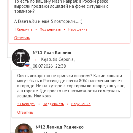
То есть по вашему Mash наврал: в России резко
выросли продажи лошадей на фоне ситуации с
топливом?
А Газета.Ru и ещё 5 повторили.... :)
↑
Свернуть
•
Поддержать
•
Нарушение
Ответить
№11
Иван Киплинг
→
Kęstutis Čeponis
,
08.07.2026
22:38
Опять лекарство не приняли вовремя? Какие лошади
могут быть в России, где почти 80% населения живёт
в городе. Не на хуторе с сортиром во дворе, как у вас,
а в городе. Где просто нет возможности содержать
лошадь. Или коня.
↑
Свернуть
•
Поддержать
•
Нарушение
Ответить
№12
Леонид Радченко