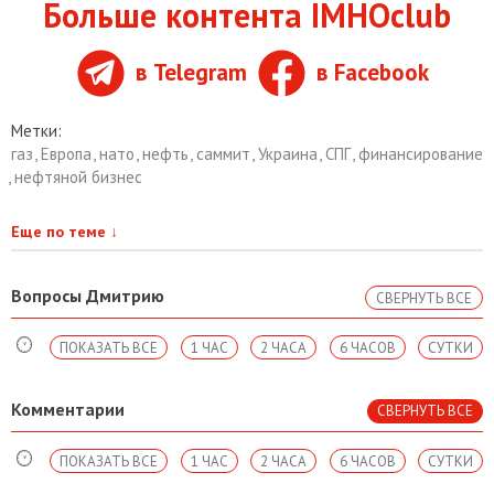
Больше контента IMHOclub
в Telegram
в Facebook
Метки:
газ
,
Европа
,
нато
,
нефть
,
саммит
,
Украина
,
СПГ
,
финансирование
,
нефтяной бизнес
Еще по теме
↓
Вопросы Дмитрию
СВЕРНУТЬ ВСЕ
ПОКАЗАТЬ ВСЕ
1 ЧАС
2 ЧАСА
6 ЧАСОВ
СУТКИ
Комментарии
СВЕРНУТЬ ВСЕ
ПОКАЗАТЬ ВСЕ
1 ЧАС
2 ЧАСА
6 ЧАСОВ
СУТКИ