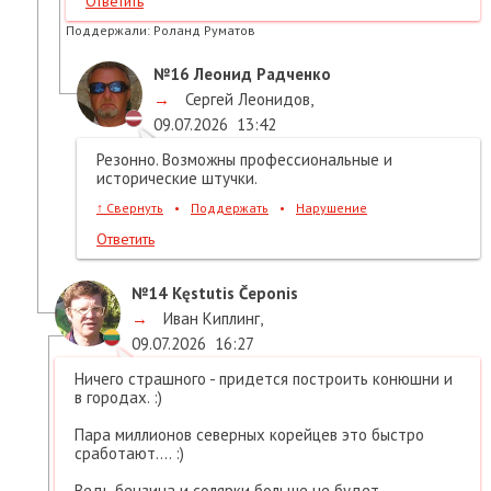
Ответить
Поддержали:
Роланд Руматов
№16
Леонид Радченко
→
Сергей Леонидов
,
09.07.2026
13:42
Резонно. Возможны профессиональные и
исторические штучки.
↑
Свернуть
•
Поддержать
•
Нарушение
Ответить
№14
Kęstutis Čeponis
→
Иван Киплинг
,
09.07.2026
16:27
Ничего страшного - придется построить конюшни и
в городах. :)
Пара миллионов северных корейцев это быстро
сработают.... :)
Ведь бензина и солярки больше не будет...