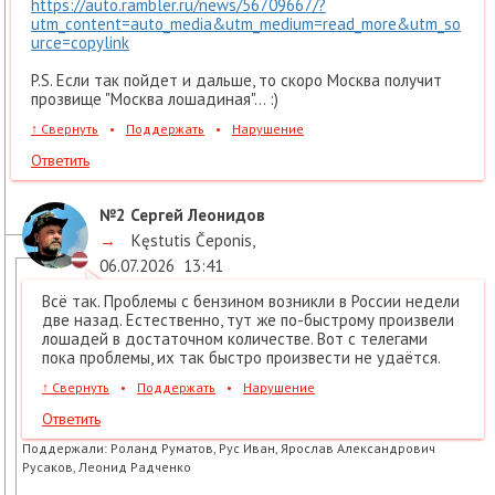
https://auto.rambler.ru/news/56709667/?
utm_content=auto_media&utm_medium=read_more&utm_so
urce=copylink
P.S. Если так пойдет и дальше, то скоро Москва получит
прозвище "Москва лошадиная"... :)
↑
Свернуть
•
Поддержать
•
Нарушение
Ответить
№2
Сергей Леонидов
→
Kęstutis Čeponis
,
06.07.2026
13:41
Всё так. Проблемы с бензином возникли в России недели
две назад. Естественно, тут же по-быстрому произвели
лошадей в достаточном количестве. Вот с телегами
пока проблемы, их так быстро произвести не удаётся.
↑
Свернуть
•
Поддержать
•
Нарушение
Ответить
Поддержали:
Роланд Руматов, Рус Иван, Ярослав Александрович
Русаков, Леонид Радченко