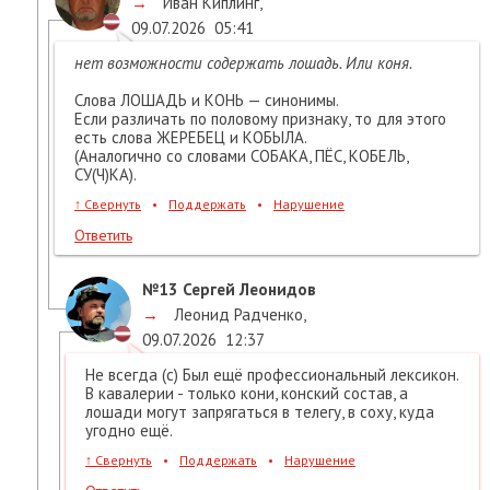
→
Иван Киплинг
,
09.07.2026
05:41
нет возможности содержать лошадь. Или коня.
Слова ЛОШАДЬ и КОНЬ — синонимы.
Если различать по половому признаку, то для этого
есть слова ЖЕРЕБЕЦ и КОБЫЛА.
(Аналогично со словами СОБАКА, ПЁС, КОБЕЛЬ,
СУ(Ч)КА).
↑
Свернуть
•
Поддержать
•
Нарушение
Ответить
№13
Сергей Леонидов
→
Леонид Радченко
,
09.07.2026
12:37
Не всегда (с) Был ещё профессиональный лексикон.
В кавалерии - только кони, конский состав, а
лошади могут запрягаться в телегу, в соху, куда
угодно ещё.
↑
Свернуть
•
Поддержать
•
Нарушение