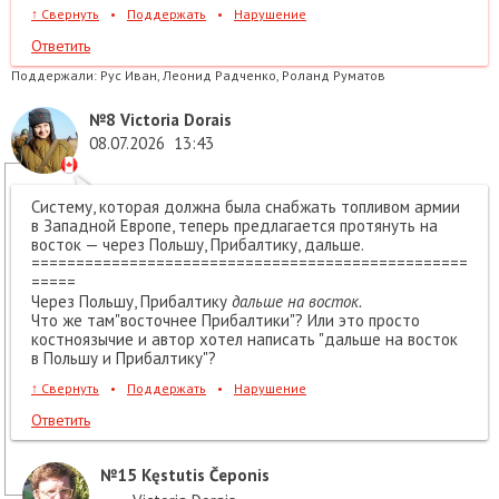
↑
Свернуть
•
Поддержать
•
Нарушение
Ответить
Поддержали:
Рус Иван, Леонид Радченко, Роланд Руматов
№8
Victoria Dorais
08.07.2026
13:43
Систему, которая должна была снабжать топливом армии
в Западной Европе, теперь предлагается протянуть на
восток — через Польшу, Прибалтику, дальше.
=================================================
=====
Через Польшу, Прибалтику
дальше на восток.
Что же там"восточнее Прибалтики"? Или это просто
костноязычие и автор хотел написать "дальше на восток
в Польшу и Прибалтику"?
↑
Свернуть
•
Поддержать
•
Нарушение
Ответить
№15
Kęstutis Čeponis