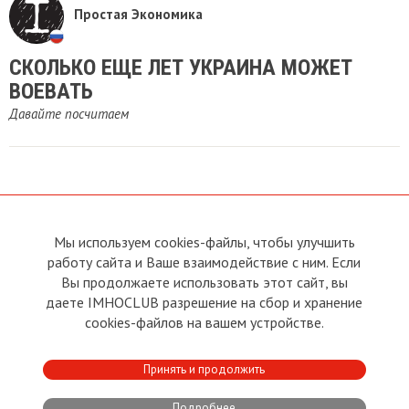
Простая Экономика
​СКОЛЬКО ЕЩЕ ЛЕТ УКРАИНА МОЖЕТ
ВОЕВАТЬ
Давайте посчитаем
Мы используем cookies-файлы, чтобы улучшить
О сайте
Прямая связь с
Председателем
работу сайта и Ваше взаимодействие с ним. Если
Устав
Вы продолжаете использовать этот сайт, вы
Прямая связь c членами клуба
Условия пользования
даете IMHOCLUB разрешение на сбор и хранение
Реклама
Политика конфиденциальности
cookies-файлов на вашем устройстве.
Контакты
Copyright © 2011 - 2026 Imho
Принять и продолжить
Club
Подробнее