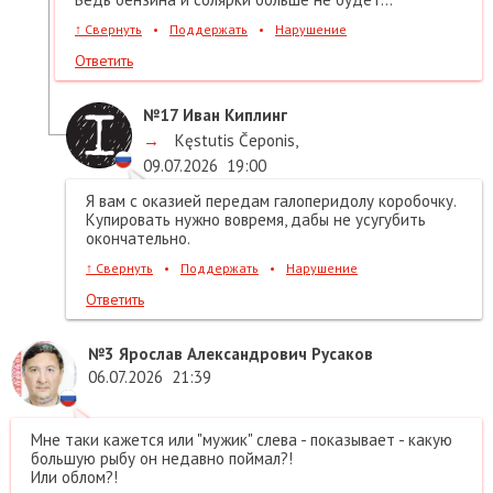
↑
Свернуть
•
Поддержать
•
Нарушение
Ответить
№17
Иван Киплинг
→
Kęstutis Čeponis
,
09.07.2026
19:00
Я вам с оказией передам галоперидолу коробочку.
Купировать нужно вовремя, дабы не усугубить
окончательно.
↑
Свернуть
•
Поддержать
•
Нарушение
Ответить
№3
Ярослав Александрович Русаков
06.07.2026
21:39
Мне таки кажется или "мужик" слева - показывает - какую
большую рыбу он недавно поймал?!
Или облом?!