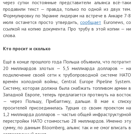
через сутки постоянные представители альянса всё-таки
продавили текст — правда, только по одной из двух тем.
Формулировку по Украине лидерам на встрече в Анкаре 7-8
июля останется просто утвердить,
сообщает
Euronews, со
ссылкой на копию документа. Про трубу в этой копии — ни
слова.
Кто просит и сколько
Ещё в конце прошлого года Польша объявила, что потратит
20 миллиардов злотых — 5,5 миллиарда долларов — на
подключение своей сети к трубопроводной системе НАТО
времён холодной войны, Central Europe Pipeline System.
Систему, которая должна была снабжать топливом армии в
Западной Европе, теперь предлагается протянуть на восток
— через Польшу, Прибалтику, дальше. В мае к списку
просителей присоединилась Турция со своим проектом на
1,2 миллиарда долларов — частью общей инфраструктурной
перестройки НАТО стоимостью 28 миллиардов. Именно эту
сумму, по данным Bloomberg, альянс так и не смог вписать в
согласованный текст.