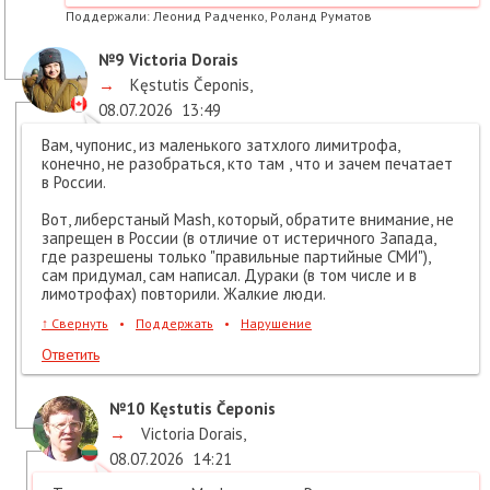
Поддержали:
Леонид Радченко, Роланд Руматов
№9
Victoria Dorais
→
Kęstutis Čeponis
,
08.07.2026
13:49
Вам, чупонис, из маленького затхлого лимитрофа,
конечно, не разобраться, кто там , что и зачем печатает
в России.
Вот, либерстаный Mash, который, обратите внимание, не
запрещен в России (в отличие от истеричного Запада,
где разрешены только "правильные партийные СМИ"),
сам придумал, сам написал. Дураки (в том числе и в
лимотрофах) повторили. Жалкие люди.
↑
Свернуть
•
Поддержать
•
Нарушение
Ответить
№10
Kęstutis Čeponis
→
Victoria Dorais
,
08.07.2026
14:21