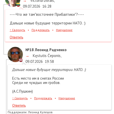
→
Victoria Dorais
,
09.07.2026
16:28
----Что же там"восточнее Прибалтики"?----
Дальше новые будущие территории НАТО. :)
↑
Свернуть
•
Поддержать
•
Нарушение
Ответить
№18
Леонид Радченко
→
Kęstutis Čeponis
,
09.07.2026
19:58
Дальше новые будущие территории НАТО. :)
Есть место им в снегах России
Среди не чуждых им гробов.
(А.С.Пушкин)
↑
Свернуть
•
Поддержать
•
Нарушение
Ответить
Поддержали:
Леонид Кулешов