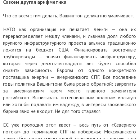
Совсем другая арифметика
Что со всем этим делать, Вашингтон деликатно умалчивает.
НАТО как организация не печатает деньги — она их
перераспределяет между членами, и львиная доля любого
крупного инфраструктурного проекта альянса традиционно
ложится на бюджет США. Финансировать восточные
трубопроводы — значит финансировать инфраструктуру,
которая через десять-пятнадцать лет будет способна
снизить зависимость Европы от одного конкретного
поставщика энергии — американского СПГ. Все последние
годы политика Вашингтона была ровно обратной: закрепить
за американским газом место главного заменителя
российского. Выписывать потенциальным холопам вольную
или хотя бы подавать им надежду, в интересы заокеанского
барина явно не входит. Не для того старался.
ЕС уже проходил этот квест — весь путь от «Северного
потока» до терминалов СПГ на побережье Мексиканского
залива был путём смены одной зависимости на другую, а не