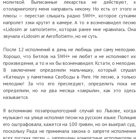
молитвой. Выписанные лекарства не действуют, к
отоларингологу меня направить некому. Но есть от этого и
плюсы — перестал слышать радио SWH+, которое сутками
напролет зэки крутят в камере. А то я возненавидел песню
«Lidosim ar samoletem», которая ранее мне нравилась. Она
звучала «Lidosim ar Aeroflotiem», но не суть.
После 12 исполнений в день не любишь уже саму мелодию.
Хорошо, что Битлов на SWH+ не любят и не исполняют их
произведения, а то и их бы возненавидел.
Кстати, о мелодии.
В заключение определили мальчишку, который слушал
«Катюшу» у памятника Свободы в Риге. Не песню, а только
мелодию! За что его преследуют, определить пока не
определили, но на два месяца «закрыли», как это здесь
называется.
Я вспоминаю позапрошлогодний случай во Львове, когда
музыкант на улице исполнял песни на русском языке. Полиция
его оштрафовала, кажется на 100 гривен, но он выиграл суд,
поскольку Рада не принимала закона о запрете исполнения
всех русских песен — запрещены конкретные исполнители и