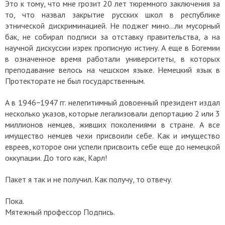
Это к тому, что мне грозит 20 лет тюремного заключения за
то, что назвал закрытие русских школ в республике
этнической дискриминацией. Не поджег мино…ли мусорный
бак, не собирал подписи за отставку правительства, а на
научной дискуссии изрек прописную истину. А еще в Богемии
в означенное время работали университеты, в которых
преподавание велось на чешском языке. Немецкий язык в
Протекторате не был государственным.
А в 1946−1947 гг. нелегитимный довоенный президент издал
несколько указов, которые легализовали депортацию 2 или 3
миллионов немцев, живших поколениями в стране. А все
имущество немцев чехи присвоили себе. Как и имущество
евреев, которое они успели присвоить себе еще до немецкой
оккупации. До того как, Карл!
Пакет я так и не получил.
Как получу, то отвечу.
Пока.
Мятежный профессор
Подпись.