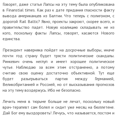
Говорят, даже статья Лапсы на эту тему была опубликована
в Finanstial times. Как раз к дате придания гласности факту
вывода американцев из Балтии. Что теперь с полигоном, с
дорогой Rail Baltic? Явно, проекты закроют, скорее всего, и
правительство падет. Новую коалицию складывать не из
кого, поскольку факты Лапсы, говорят, касаются Нового
единства.
Президент наверняка пойдет на досрочные выборы, иначе
почти год страну будет трясти политические скандалы.
Ринкевич очень неглуп и имеет хорошее политическое
чутье.
Наблюдаю за всем этим отстраненно, а потому
считаю свою оценку достаточно объективной. Тут еще
будет разыгрываться партия между Германией,
Великобританией и Россией, но от высказывания прогнозов
на эту тему воздержусь. Ибо не безопасно.
Лечить меня в тюрьме больше не лечат, поскольку новый
врач-терапевт сам болел и сидит уже месяц на бюллетене.
Дай Бог ему выздороветь!
Лечусь, что называется, постом и