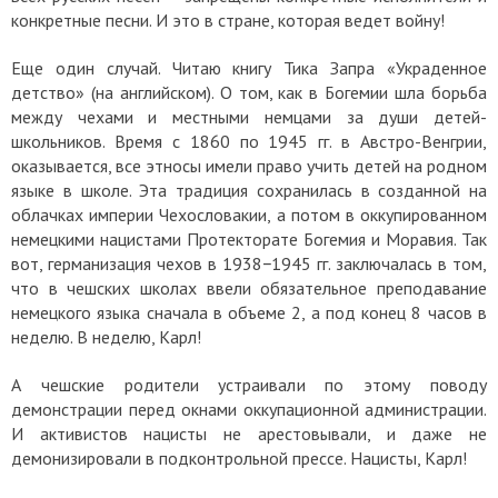
конкретные песни. И это в стране, которая ведет войну!
Еще один случай. Читаю книгу Тика Запра «Украденное
детство» (на английском). О том, как в Богемии шла борьба
между чехами и местными немцами за души детей-
школьников. Время с 1860 по 1945 гг. в Австро-Венгрии,
оказывается, все этносы имели право учить детей на родном
языке в школе. Эта традиция сохранилась в созданной на
облачках империи Чехословакии, а потом в оккупированном
немецкими нацистами Протекторате Богемия и Моравия. Так
вот, германизация чехов в 1938−1945 гг. заключалась в том,
что в чешских школах ввели обязательное преподавание
немецкого языка сначала в объеме 2, а под конец 8 часов в
неделю. В неделю, Карл!
А чешские родители устраивали по этому поводу
демонстрации перед окнами оккупационной администрации.
И активистов нацисты не арестовывали, и даже не
демонизировали в подконтрольной прессе. Нацисты, Карл!