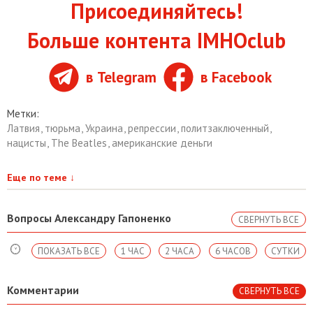
Присоединяйтесь!
Больше контента IMHOclub
в Telegram
в Facebook
Метки:
Латвия
,
тюрьма
,
Украина
,
репрессии
,
политзаключенный
,
нацисты
,
The Beatles
,
американские деньги
Еще по теме
↓
Вопросы Александру Гапоненко
СВЕРНУТЬ ВСЕ
ПОКАЗАТЬ ВСЕ
1 ЧАС
2 ЧАСА
6 ЧАСОВ
СУТКИ
Комментарии
СВЕРНУТЬ ВСЕ