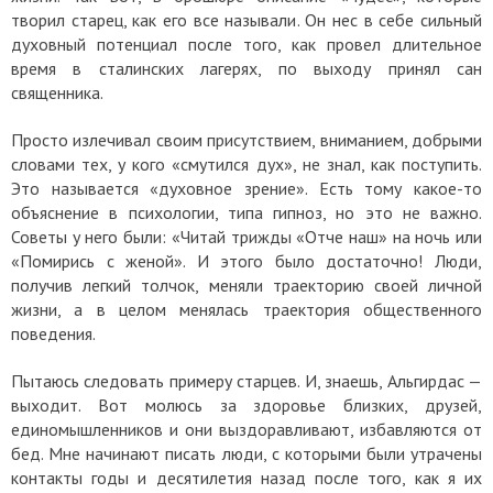
творил старец, как его все называли. Он нес в себе сильный
духовный потенциал после того, как провел длительное
время в сталинских лагерях, по выходу принял сан
священника.
Просто излечивал своим присутствием, вниманием, добрыми
словами тех, у кого «смутился дух», не знал, как поступить.
Это называется «духовное зрение». Есть тому какое-то
объяснение в психологии, типа гипноз, но это не важно.
Советы у него были: «Читай трижды «Отче наш» на ночь или
«Помирись с женой». И этого было достаточно! Люди,
получив легкий толчок, меняли траекторию своей личной
жизни, а в целом менялась траектория общественного
поведения.
Пытаюсь следовать примеру старцев. И, знаешь, Альгирдас —
выходит. Вот молюсь за здоровье близких, друзей,
единомышленников и они выздоравливают, избавляются от
бед. Мне начинают писать люди, с которыми были утрачены
контакты годы и десятилетия назад после того, как я их