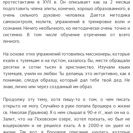
протестантами в XVII в. Он описывает как за 2 месяца
подготовить члена элиты, конечно, хорошо образованного, в
очень сильного духовно человека. Дается методика
самоконтроля, молитв, упражнений в тренировке воли и
сознания. Ничего необычного, но методически очень точно и
системно. В том числе обучение отречению от всего
личного.
На основе этих упражнений готовились миссионеры, которые
ехали к туземцам и на пустом, казалось бы, месте обращали
десятки и сотни тысяч в христианство. Изучали языки
туземцев, учили их любви. Ты делаешь это интуитивно, как я
понимаю, следуя образцу, который дал тебе твой дед. Не
знаю, лично или через созданный им образ.
Продолжу эту тему, хотя пишу-то о том, о чем писать
открыто не могу. Случайно в руки попала брошюра о жизни
св. Николая (Гурьянов). Я о нем слышал в 90-е гг., жил он на о.
Залит, что на Псковском озере, хотел поехать, но был не
воцерковлен и не решился ехать. А в 2000-е он ушел из
жизни. Так вот, в брошюре описание «чудес», которые