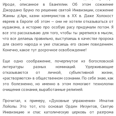
Ироде, описанное в Евангелии. Об этом сожжение
Джордано Бруно по решению святой Инквизиции, сожжение
Жанны д’Арк, казни коммунистов в ХХ в. Даже Холокост
евреев в Европе об этом — они не хотели отказываться от
иудаизма, а историю про особую расу придумали потом. Я
все это рассказываю для того, чтобы ты укрепился в мысли,
что все делаешь правильно, выступаешь в качестве пророка
для своего народа и уже спасаешь его своим поведением.
Конечно, какое тут досрочное освобождение!
Еще одно соображение, почерпнутое из богословской
литературы разных номинаций. Удерживающие
отказываются от личной, субъективной жизни,
«растворяются» в общественном сознании. По себе знаю, как
это болезненно, но именно в этом помогают технологии
очищения сознания, выработанные религией.
Прочитал, к примеру, «Духовные упражнения» Игнатия
Лойолы. Это тот, кто основал Орден Иезуитов, Святую
Инквизицию и спас католическую церковь от разгрома