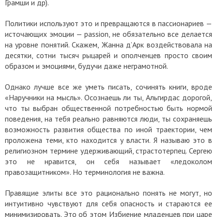
Грамши и др).
Политики используют это и превращаются в пассионариев —
источающих эмоции — passion, не обязательно все делается
на уровне понятий. Скажем, Жанна д’Арк воздействовала на
десятки, сотни тысяч рыцарей и ополченцев просто своим
образом и эмоциями, будучи даже неграмотной.
Однако лучше все же уметь писать, сочинять книги, вроде
«Наручники на мысль». Осознаешь ли ты, Альгирдас дорогой,
что ты выбран общественной потребностью быть нормой
поведения, на тебя реально равняются люди, ты сохраняешь
возможность развития общества по иной траектории, чем
проложена теми, кто находится у власти. Я называю это в
религиозном термине удерживающий, страстотерпец. Сергею
это не нравится, он себя называет «ледоколом
правозащитником». Но терминология не важна.
Правящие элиты все это рационально понять не могут, но
интуитивно чувствуют для себя опасность и стараются ее
минимизировать. Это об этом Избиение младенцев при царе