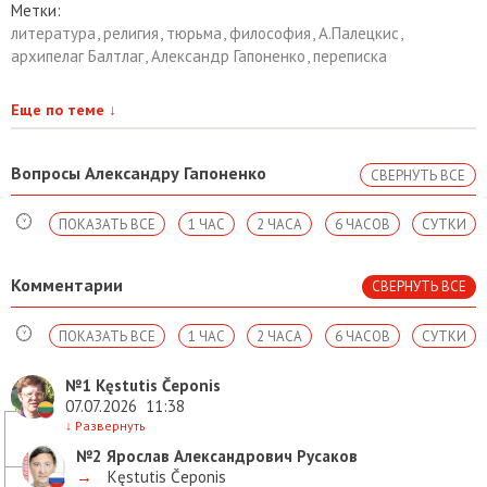
Метки:
литература
,
религия
,
тюрьма
,
философия
,
А.Палецкис
,
архипелаг Балтлаг
,
Александр Гапоненко
,
переписка
Еще по теме
↓
Вопросы Александру Гапоненко
СВЕРНУТЬ ВСЕ
ПОКАЗАТЬ ВСЕ
1 ЧАС
2 ЧАСА
6 ЧАСОВ
СУТКИ
Комментарии
СВЕРНУТЬ ВСЕ
ПОКАЗАТЬ ВСЕ
1 ЧАС
2 ЧАСА
6 ЧАСОВ
СУТКИ
№1
Kęstutis Čeponis
07.07.2026
11:38
↓
Развернуть
№2
Ярослав Александрович Русаков
→
Kęstutis Čeponis