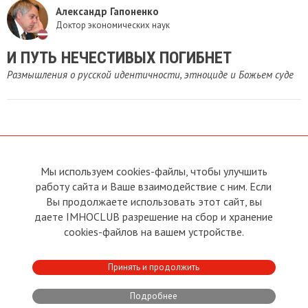
Александр Гапоненко
Доктор экономических наук
И ПУТЬ НЕЧЕСТИВЫХ ПОГИБНЕТ
Размышления о русской идентичности, этноциде и Божьем суде
Мы используем cookies-файлы, чтобы улучшить
О сайте
Прямая связь с
Председателем
работу сайта и Ваше взаимодействие с ним. Если
Устав
Вы продолжаете использовать этот сайт, вы
Прямая связь c членами клуба
Условия пользования
даете IMHOCLUB разрешение на сбор и хранение
Реклама
Политика конфиденциальности
cookies-файлов на вашем устройстве.
Контакты
Copyright © 2011 - 2026 Imho
Принять и продолжить
Club
Подробнее
Developed by:
CRA