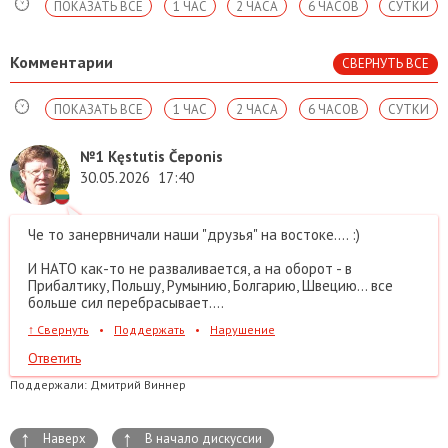
ПОКАЗАТЬ ВСЕ
1 ЧАС
2 ЧАСА
6 ЧАСОВ
СУТКИ
Комментарии
СВЕРНУТЬ ВСЕ
ПОКАЗАТЬ ВСЕ
1 ЧАС
2 ЧАСА
6 ЧАСОВ
СУТКИ
№1
Kęstutis Čeponis
30.05.2026
17:40
Че то занервничали наши "друзья" на востоке.... :)
И НАТО как-то не разваливается, а на оборот - в
Прибалтику, Польшу, Румынию, Болгарию, Швецию... все
больше сил перебрасывает....
↑
Свернуть
•
Поддержать
•
Нарушение
Ответить
Поддержали:
Дмитрий Виннер
↑
↑
Наверх
В начало дискуссии