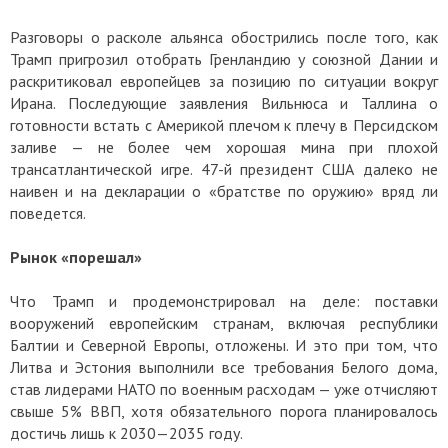
Разговоры о расколе альянса обострились после того, как
Трамп пригрозил отобрать Гренландию у союзной Дании и
раскритиковал европейцев за позицию по ситуации вокруг
Ирана. Последующие заявления Вильнюса и Таллина о
готовности встать с Америкой плечом к плечу в Персидском
заливе — не более чем хорошая мина при плохой
трансатлантической игре. 47-й президент США далеко не
наивен и на декларации о «братстве по оружию» вряд ли
поведется.
Рынок «порешал»
Что Трамп и продемонстрировал на деле: поставки
вооружений европейским странам, включая республики
Балтии и Северной Европы, отложены. И это при том, что
Литва и Эстония выполнили все требования Белого дома,
став лидерами НАТО по военным расходам — уже отчисляют
свыше 5% ВВП, хотя обязательного порога планировалось
достичь лишь к 2030—2035 году.