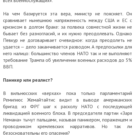
всех военнослужащих».
На чем базируется эта вера, министр не поясняет. Он
сравнивает нынешнюю напряженность между США и ЕС с
кризисом в долгом браке: за полвека совместной жизни не
бывает без разногласий, и их нужно преодолевать. Однако
Певкур не договаривает очевидное: когда преодолеть не
удается — дело заканчивается разводом. А предпосылки для
него налицо: большинство членов НАТО так и не выполняют
требование Трампа об увеличении военных расходов до 5%
ВВП.
Паникер или реалист?
В вильнюсских «верхах» пока только парламентарий
Ремигиюс Жемайтайтис видит в выводе американских
бригад из ФРГ шаг к расколу НАТО с последующей
ликвидацией военного блока. В председателя партии «Заря
Немана» тычут пальцами, называя паникером, пораженцем и
проводником кремлевских нарративов. Но так ли
безосновательны его опасения?