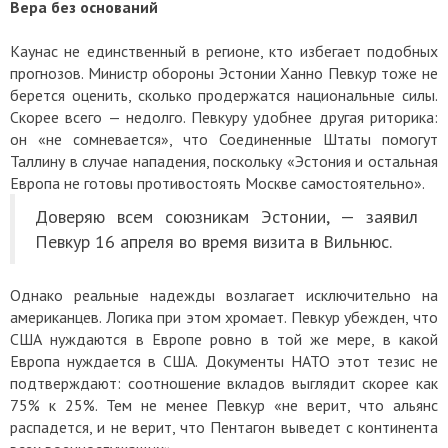
Вера без оснований
Каунас не единственный в регионе, кто избегает подобных
прогнозов. Министр обороны Эстонии Ханно Певкур тоже не
берется оценить, сколько продержатся национальные силы.
Скорее всего — недолго. Певкуру удобнее другая риторика:
он «не сомневается», что Соединенные Штаты помогут
Таллину в случае нападения, поскольку «Эстония и остальная
Европа не готовы противостоять Москве самостоятельно».
Доверяю всем союзникам Эстонии, — заявил
Певкур 16 апреля во время визита в Вильнюс.
Однако реальные надежды возлагает исключительно на
американцев. Логика при этом хромает. Певкур убежден, что
США нуждаются в Европе ровно в той же мере, в какой
Европа нуждается в США. Документы НАТО этот тезис не
подтверждают: соотношение вкладов выглядит скорее как
75% к 25%. Тем не менее Певкур «не верит, что альянс
распадется, и не верит, что Пентагон выведет с континента