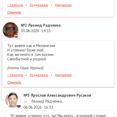
↑
Свернуть
•
Поддержать
•
Нарушение
Ответить
№2
Леонид Радченко
05.06.2026
14:35
Тут живём как в Меланезии.
И отлично! Боже мой,
Как же много в том поэзии
Самобытной и родной.
(почти Саша Чёрный)
↑
Свернуть
•
Поддержать
•
Нарушение
Ответить
№3
Ярослав Александрович Русаков
→
Леонид Радченко
,
06.06.2026
16:53
"И, живем, отлично, что, ты! Мы опять - в родной стране.