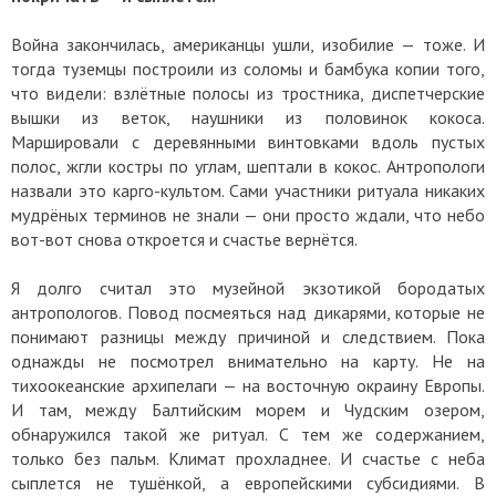
Война закончилась, американцы ушли, изобилие — тоже. И
тогда туземцы построили из соломы и бамбука копии того,
что видели: взлётные полосы из тростника, диспетчерские
вышки из веток, наушники из половинок кокоса.
Маршировали с деревянными винтовками вдоль пустых
полос, жгли костры по углам, шептали в кокос. Антропологи
назвали это карго-культом. Сами участники ритуала никаких
мудрёных терминов не знали — они просто ждали, что небо
вот-вот снова откроется и счастье вернётся.
Я долго считал это музейной экзотикой бородатых
антропологов. Повод посмеяться над дикарями, которые не
понимают разницы между причиной и следствием. Пока
однажды не посмотрел внимательно на карту. Не на
тихоокеанские архипелаги — на восточную окраину Европы.
И там, между Балтийским морем и Чудским озером,
обнаружился такой же ритуал. С тем же содержанием,
только без пальм. Климат прохладнее. И счастье с неба
сыплется не тушёнкой, а европейскими субсидиями. В