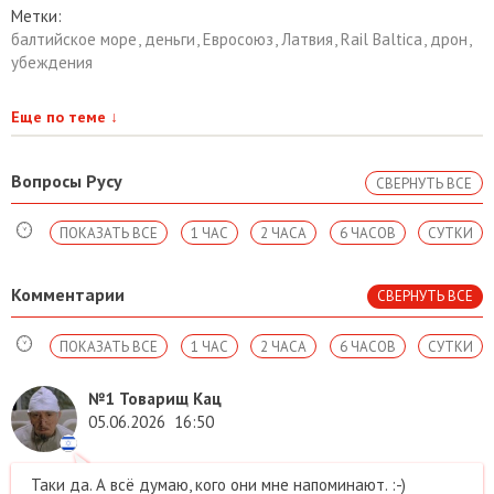
Метки:
балтийское море
,
деньги
,
Евросоюз
,
Латвия
,
Rail Baltica
,
дрон
,
убеждения
Еще по теме
↓
Вопросы Русу
СВЕРНУТЬ ВСЕ
ПОКАЗАТЬ ВСЕ
1 ЧАС
2 ЧАСА
6 ЧАСОВ
СУТКИ
Комментарии
СВЕРНУТЬ ВСЕ
ПОКАЗАТЬ ВСЕ
1 ЧАС
2 ЧАСА
6 ЧАСОВ
СУТКИ
№1
Товарищ Кац
05.06.2026
16:50
Таки да. А всё думаю, кого они мне напоминают. :-)