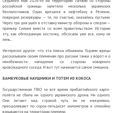
Седьмого мая 2026-го на территорию Латвии со стороны
российской границы залетело несколько украинских
беспилотников. Один врезался в нефтебазу в Резекне,
повредил резервуары — те, по счастью, оказались пустыми.
Через три дня ушёл в отставку министр обороны и следом —
премьер Силиня вместе со всем правительством. Историю
эту, как обглоданную косточку, обсосали уже все, кому не
лень...
Интересно другое: что эта плюха обнажила. Годами жрецы
рассказывали своим племенам про русские танки у ворот и о
неизбежности нападения со стороны коварного
кровожадного соседа. И вот тут начинается самое смешное.
БАМБУКОВЫЕ НАУШНИКИ И ТОТЕМ ИЗ КОКОСА
Государственная ПВО за всё время прибалтийского карго-
полёта не сбила ни одного украинского дрона. Ни одного.
Они летают над страной чуть ли не ежедневно,
преодолевают по сорок-пятьдесят километров и спокойно
взрываются на территории племени.