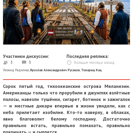
Участники дискуссии:
Последняя реплика:
3
3
больше месяца назад
Леонид Радченко
,
Ярослав Александрович Русаков
,
Товарищ Кац
Сорок пятый год, тихоокеанские острова Меланезии.
Американцы только что прорубили в джунглях взлётные
полосы, навезли тушёнки, сигарет, ботинок и зажигалок
— и местные дикари впервые в жизни увидели, как с
неба прилетает изобилие. Кто-то наверху, в облаках,
явно благоволит белому господину. Достаточно
правильно встать, правильно помахать, правильно
покричать — и сыплется.