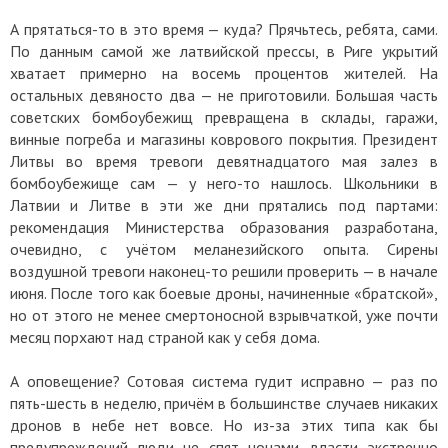
А прятаться-то в это время — куда? Прячьтесь, ребята, сами.
По данным самой же латвийской прессы, в Риге укрытий
хватает примерно на восемь процентов жителей. На
остальных девяносто два — не приготовили. Большая часть
советских бомбоубежищ превращена в склады, гаражи,
винные погреба и магазины коврового покрытия. Президент
Литвы во время тревоги девятнадцатого мая залез в
бомбоубежище сам — у него-то нашлось. Школьники в
Латвии и Литве в эти же дни прятались под партами:
рекомендация Министерства образования разработана,
очевидно, с учётом меланезийского опыта. Сирены
воздушной тревоги наконец-то решили проверить — в начале
июня. После того как боевые дроны, начиненные «братской»,
но от этого не менее смертоносной взрывчаткой, уже почти
месяц порхают над страной как у себя дома.
А оповещение? Сотовая система гудит исправно — раз по
пять-шесть в неделю, причём в большинстве случаев никаких
дронов в небе нет вовсе. Но из-за этих типа как бы
предупреждений люди не спят ночами, власти экстренно