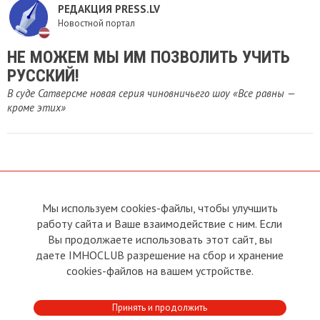
РЕДАКЦИЯ PRESS.LV
Новостной портал
НЕ МОЖЕМ МЫ ИМ ПОЗВОЛИТЬ УЧИТЬ
РУССКИЙ!
В суде Сатверсме новая серия чиновничьего шоу «Все равны —
кроме этих»
Мы используем cookies-файлы, чтобы улучшить
О сайте
Прямая связь с
Председателем
работу сайта и Ваше взаимодействие с ним. Если
Устав
Вы продолжаете использовать этот сайт, вы
Прямая связь c членами клуба
Условия пользования
даете IMHOCLUB разрешение на сбор и хранение
Реклама
Политика конфиденциальности
cookies-файлов на вашем устройстве.
Контакты
Copyright © 2011 - 2026 Imho
Принять и продолжить
Club