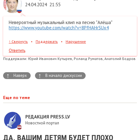
24.04.2024
21:55
Невероятный музыкальный клип на песню "Алёша"
https://www.youtube.com/watch?v=8PfHAHrSUx4
↑
Свернуть
•
Поддержать
•
Нарушение
Ответить
Поддержали:
Юрий Иванович Кутырев, Роланд Руматов, Анатолий Бодров
↑
↑
Наверх
В начало дискуссии
Еще по теме
РЕДАКЦИЯ PRESS.LV
Новостной портал
ДА, ВАШИМ ДЕТЯМ БУДЕТ ПЛОХО