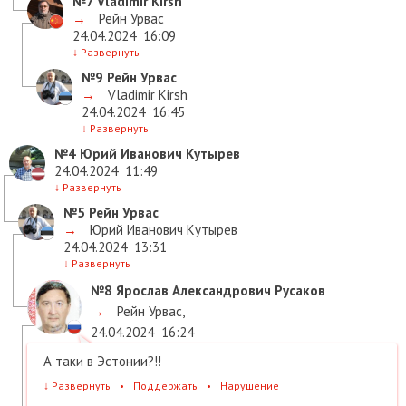
№7
Vladimir Kirsh
→
Рейн Урвас
24.04.2024
16:09
↓
Развернуть
№9
Рейн Урвас
→
Vladimir Kirsh
24.04.2024
16:45
↓
Развернуть
№4
Юрий Иванович Кутырев
24.04.2024
11:49
↓
Развернуть
№5
Рейн Урвас
→
Юрий Иванович Кутырев
24.04.2024
13:31
↓
Развернуть
№8
Ярослав Александрович Русаков
→
Рейн Урвас
,
24.04.2024
16:24
А таки в Эстонии?!!
↓
Развернуть
•
Поддержать
•
Нарушение