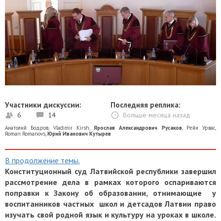
Участники дискуссии:
Последняя реплика:
6
14
больше месяца назад
Анатолий Бодров
,
Vladimir Kirsh
,
Ярослав Александрович Русаков
,
Рейн Урвас
,
Roman Romanovs
,
Юрий Иванович Кутырев
В продолжение темы.
Конституционный суд Латвийской республики завершил
рассмотрение дела в рамках которого оспариваются
поправки к Закону об образовании, отнимающие у
воспитанников частных школ и детсадов Латвии право
изучать свой родной язык и культуру на уроках в школе.