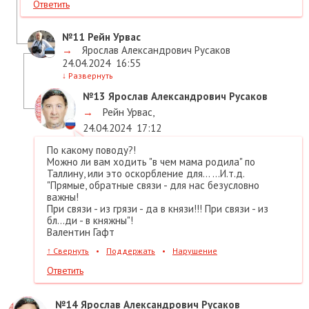
Ответить
№11
Рейн Урвас
→
Ярослав Александрович Русаков
24.04.2024
16:55
↓
Развернуть
№13
Ярослав Александрович Русаков
→
Рейн Урвас
,
24.04.2024
17:12
По какому поводу?!
Можно ли вам ходить "в чем мама родила" по
Таллину, или это оскорбление для... ...И.т.д.
"Прямые, обратные связи - для нас безусловно
важны!
При связи - из грязи - да в князи!!! При связи - из
бл...ди - в княжны"!
Валентин Гафт
↑
Свернуть
•
Поддержать
•
Нарушение
Ответить
№14
Ярослав Александрович Русаков