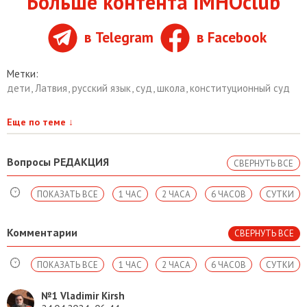
Больше контента IMHOclub
в Telegram
в Facebook
Метки:
дети
,
Латвия
,
русский язык
,
суд
,
школа
,
конституционный суд
Еще по теме
↓
Вопросы РЕДАКЦИЯ
СВЕРНУТЬ ВСЕ
ПОКАЗАТЬ ВСЕ
1 ЧАС
2 ЧАСА
6 ЧАСОВ
СУТКИ
Комментарии
СВЕРНУТЬ ВСЕ
ПОКАЗАТЬ ВСЕ
1 ЧАС
2 ЧАСА
6 ЧАСОВ
СУТКИ
№1
Vladimir Kirsh