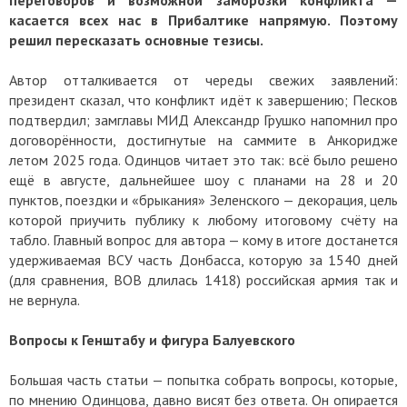
касается всех нас в Прибалтике напрямую. Поэтому
решил пересказать основные тезисы.
Автор отталкивается от череды свежих заявлений:
президент сказал, что конфликт идёт к завершению; Песков
подтвердил; замглавы МИД Александр Грушко напомнил про
договорённости, достигнутые на саммите в Анкоридже
летом 2025 года. Одинцов читает это так: всё было решено
ещё в августе, дальнейшее шоу с планами на 28 и 20
пунктов, поездки и «брыкания» Зеленского — декорация, цель
которой приучить публику к любому итоговому счёту на
табло. Главный вопрос для автора — кому в итоге достанется
удерживаемая ВСУ часть Донбасса, которую за 1540 дней
(для сравнения, ВОВ длилась 1418) российская армия так и
не вернула.
Вопросы к Генштабу и фигура Балуевского
Большая часть статьи — попытка собрать вопросы, которые,
по мнению Одинцова, давно висят без ответа. Он опирается