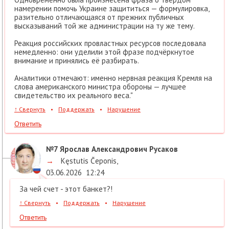
намерении помочь Украине защититься — формулировка,
разительно отличающаяся от прежних публичных
высказываний той же администрации на ту же тему.
Реакция российских провластных ресурсов последовала
немедленно: они уделили этой фразе подчёркнутое
внимание и принялись её разбирать.
Аналитики отмечают: именно нервная реакция Кремля на
слова американского министра обороны — лучшее
свидетельство их реального веса."
↑
Свернуть
•
Поддержать
•
Нарушение
Ответить
№7
Ярослав Александрович Русаков
→
Kęstutis Čeponis
,
03.06.2026
12:24
За чей счет - этот банкет?!
↑
Свернуть
•
Поддержать
•
Нарушение
Ответить