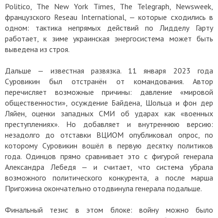
Politico, The New York Times, The Telegraph, Newsweek,
французского Reseau International, — которые сходились в
одном: тактика непрямых действий по Лидделу Гарту
работает, к зиме украинская энергосистема может быть
выведена из строя.
Дальше — известная развязка. 11 января 2023 года
Суровикин был отстранён от командования. Автор
перечисляет возможные причины: давление «мировой
общественности», осуждение Байдена, Шольца и фон дер
Ляйен, оценки западных СМИ об ударах как «военных
преступлениях». Но добавляет и внутреннюю версию:
незадолго до отставки ВЦИОМ опубликовал опрос, по
которому Суровикин вошёл в первую десятку политиков
года. Одинцов прямо сравнивает это с фигурой генерала
Александра Лебедя — и считает, что система убрала
возможного политического конкурента, а после марша
Пригожина окончательно отодвинула генерала подальше.
Финальный тезис в этом блоке: войну можно было