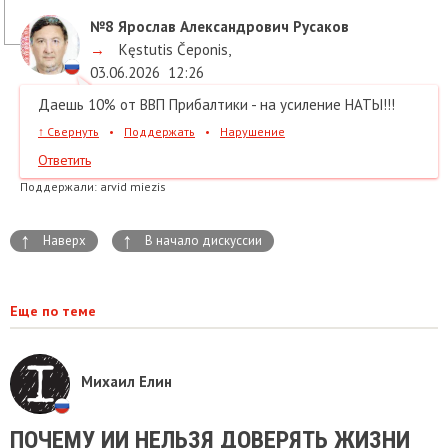
№8
Ярослав Александрович Русаков
→
Kęstutis Čeponis
,
03.06.2026
12:26
Даешь 10% от ВВП Прибалтики - на усиление НАТЫ!!!
↑
Свернуть
•
Поддержать
•
Нарушение
Ответить
Поддержали:
arvid miezis
↑
↑
Наверх
В начало дискуссии
Еще по теме
Михаил Елин
ПОЧЕМУ ИИ НЕЛЬЗЯ ДОВЕРЯТЬ ЖИЗНИ