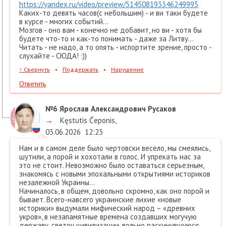
https://yandex.ru/video/preview/514508193346249995
Каких-то девять часов(с небольшим) - и ви таки будете
в курсе - многих событий...
Мозгов - оно вам - конечно не добавит, но ви - хотя бы
будете что-то и как-то понимать - даже за Литву...
Читать - не надо, а то опять - испортите зрение, просто -
слухайте - СЮДА! :))
↑
Свернуть
•
Поддержать
•
Нарушение
Ответить
№6
Ярослав Александрович Русаков
→
Kęstutis Čeponis
,
03.06.2026
12:23
Нам и в самом деле было чертовски весело, мы смеялись,
шутили, а порой и хохотали в голос. И упрекать нас за
это не стоит. Невозможно было оставаться серьезным,
знакомясь с новыми эпохальными открытиями историков
незалежной Украины…
Начиналось, в общем, довольно скромно, как оно порой и
бывает. Всего-навсего украинские лихие «новые
историки» выдумали мифический народ – «древних
укров», в незапамятные времена создавших могучую
державу, светоч цивилизации, вольно раскинувшуюся