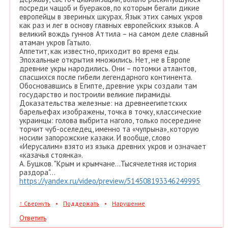
посреди чащоб и буераков, по которым бегали дикие
европейцы в звериных шкурах. Язык этих самых укров
как раз и лег в основу главных европейских языков. А
великий вождь гуннов Аттила – на самом деле славный
атаман укров Гатыло.
Аппетит, как известно, приходит во время еды.
Эпохальные открытия множились. Нет, не в Европе
древние укры народились. Они – потомки атлантов,
спасшихся после гибели легендарного континента.
Обосновавшись в Египте, древние укры создали там
государство и построили великие пирамиды.
Доказательства железные: на древнеегипетских
барельефах изображены, точка в точку, классические
украинцы: голова выбрита наголо, только посередине
торчит чуб-оселедец, именно та «чупрына», которую
носили запорожские казаки. И вообще, слово
«Иерусалим» взято из языка древних укров и означает
«казачья стоянка».
А. Бушков. "Крым и крымчане...Тысячелетняя история
раздора"...
https://yandex.ru/video/preview/514508193346249995
↑
Свернуть
•
Поддержать
•
Нарушение
Ответить