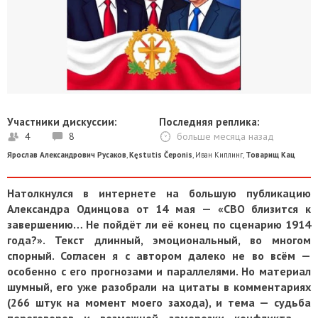
Участники дискуссии:
Последняя реплика:
4
8
больше месяца назад
Ярослав Александрович Русаков
,
Kęstutis Čeponis
,
Иван Киплинг
,
Товарищ Кац
Натолкнулся в интернете на большую публикацию
Александра Одинцова от 14 мая — «СВО близится к
завершению… Не пойдёт ли её конец по сценарию 1914
года?». Текст длинный, эмоциональный, во многом
спорный. Согласен я с автором далеко не во всём —
особенно с его прогнозами и параллелями. Но материал
шумный, его уже разобрали на цитаты в комментариях
(266 штук на момент моего захода), и тема — судьба
переговоров и возможной заморозки конфликта —