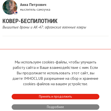
Анна Петрович
мыслитель-самоучка
КОВЕР-БЕСПИЛОТНИК
​Вышитые дроны и АК-47: афганские военные ковры
Мы используем cookies-файлы, чтобы улучшить
О сайте
Прямая связь с
работу сайта и Ваше взаимодействие с ним. Если
Председателем
Устав
Вы продолжаете использовать этот сайт, вы
Прямая связь c членами клуба
Условия пользования
даете IMHOCLUB разрешение на сбор и хранение
Реклама
Политика конфиденциальности
cookies-файлов на вашем устройстве.
Контакты
Copyright © 2011 - 2026 Imho
Принять и продолжить
Club
Подробнее