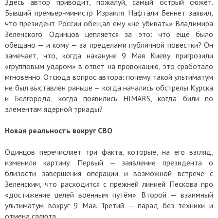
Здесь автор приводит, пожалуй, самый острый сюжет.
Бывший премьер-министр Израиля Нафтали Беннет заявил,
что президент России обещал ему «не убивать» Владимира
Зеленского. Одинцов цепляется за это: что ещё было
обещано — и кому — за пределами публичной повестки? Он
замечает, что, когда накануне 9 Мая Киеву пригрозили
«групповым ударом» в ответ на провокацию, это сработало
мгновенно. Отсюда вопрос автора: почему такой ультиматум
не был выставлен раньше — когда начались обстрелы Курска
и Белгорода, когда появились HIMARS, когда били по
элементам ядерной триады?
Новая реальность вокруг СВО
Одинцов перечисляет три факта, которые, на его взгляд,
изменили картину. Первый — заявление президента о
близости завершения операции и возможной встрече с
Зеленским, что расходится с прежней линией Пескова про
«достижение целей военным путём». Второй — взаимный
ультиматум вокруг 9 Мая. Третий — парад без техники и
отмена салюта.