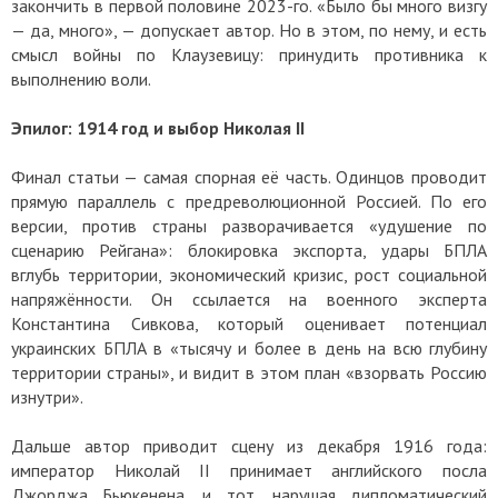
закончить в первой половине 2023-го. «Было бы много визгу
— да, много», — допускает автор. Но в этом, по нему, и есть
смысл войны по Клаузевицу: принудить противника к
выполнению воли.
Эпилог: 1914 год и выбор Николая II
Финал статьи — самая спорная её часть. Одинцов проводит
прямую параллель с предреволюционной Россией. По его
версии, против страны разворачивается «удушение по
сценарию Рейгана»: блокировка экспорта, удары БПЛА
вглубь территории, экономический кризис, рост социальной
напряжённости. Он ссылается на военного эксперта
Константина Сивкова, который оценивает потенциал
украинских БПЛА в «тысячу и более в день на всю глубину
территории страны», и видит в этом план «взорвать Россию
изнутри».
Дальше автор приводит сцену из декабря 1916 года:
император Николай II принимает английского посла
Джорджа Бьюкенена, и тот, нарушая дипломатический