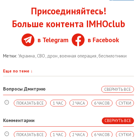
Присоединяйтесь!
Больше контента IMHOclub
в Telegram
в Facebook
Метки:
Украина
,
СВО
,
дрон
,
военная операция
,
беспилотники
Еще по теме
↓
Вопросы Дмитрию
СВЕРНУТЬ ВСЕ
ПОКАЗАТЬ ВСЕ
1 ЧАС
2 ЧАСА
6 ЧАСОВ
СУТКИ
Комментарии
СВЕРНУТЬ ВСЕ
ПОКАЗАТЬ ВСЕ
1 ЧАС
2 ЧАСА
6 ЧАСОВ
СУТКИ