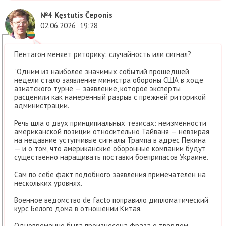
№4
Kęstutis Čeponis
02.06.2026
19:28
Пентагон меняет риторику: случайность или сигнал?
"Одним из наиболее значимых событий прошедшей
недели стало заявление министра обороны США в ходе
азиатского турне — заявление, которое эксперты
расценили как намеренный разрыв с прежней риторикой
администрации.
Речь шла о двух принципиальных тезисах: неизменности
американской позиции относительно Тайваня — невзирая
на недавние уступчивые сигналы Трампа в адрес Пекина
— и о том, что американские оборонные компании будут
существенно наращивать поставки боеприпасов Украине.
Сам по себе факт подобного заявления примечателен на
нескольких уровнях.
Военное ведомство de facto поправило дипломатический
курс Белого дома в отношении Китая.
Одновременно была произнесена фраза о твёрдом