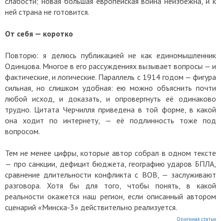
слабости; новая большая европейская война неизбежна, и к
ней страна не готовится.
От себя — коротко
Повторю: я делюсь публикацией не как единомышленник
Одинцова. Многое в его рассуждениях вызывает вопросы — и
фактические, и логические. Параллель с 1914 годом — фигура
сильная, но слишком удобная: ею можно объяснить почти
любой исход, и доказать, и опровергнуть её одинаково
трудно. Цитата Черчилля приведена в той форме, в какой
она ходит по интернету, — её подлинность тоже под
вопросом.
Тем не менее цифры, которые автор собрал в одном тексте
— про санкции, дефицит бюджета, географию ударов БПЛА,
сравнение длительности конфликта с ВОВ, — заслуживают
разговора. Хотя бы для того, чтобы понять, в какой
реальности окажется наш регион, если описанный автором
сценарий «Минска-3» действительно реализуется.
Оригинал статьи