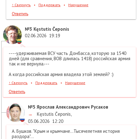
↑
Свернуть
•
Поддержать
•
Нарушение
Ответить
№3
Kęstutis Čeponis
02.06.2026
19:19
----удерживаемая ВСУ часть Донбасса, которую за 1540
дней (для сравнения, ВОВ длилась 1418) российская армия
так и не вернула.---
А когда российская армия владела этой землей? :)
↑
Свернуть
•
Поддержать
•
Нарушение
Ответить
№5
Ярослав Александрович Русаков
→
Kęstutis Čeponis
,
03.06.2026
12:20
А. Бушков. "Крым и крымчане...Тысячелетняя история
раздора"...