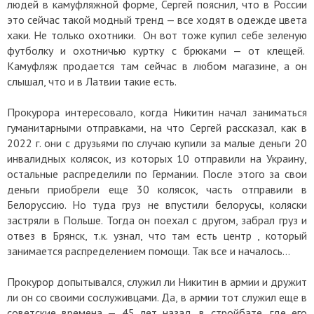
людей в камуфляжной форме, Сергей пояснил, что в России
это сейчас такой модный тренд — все ходят в одежде цвета
хаки. Не только охотники. Он вот тоже купил себе зеленую
футболку и охотничью куртку с брюками — от клещей.
Камуфляж продается там сейчас в любом магазине, а он
слышал, что и в Латвии такие есть.
Прокурора интересовало, когда Никитин начал заниматься
гуманитарными отправками, на что Сергей рассказал, как в
2022 г. они с друзьями по случаю купили за малые деньги 20
инвалидных колясок, из которых 10 отправили на Украину,
остальные распределили по Германии. После этого за свои
деньги приобрели еще 30 колясок, часть отправили в
Белоруссию. Но туда груз не впустили белорусы, коляски
застряли в Польше. Тогда он поехал с другом, забрал груз и
отвез в Брянск, т.к. узнал, что там есть центр , который
занимается распределением помощи. Так все и началось…
Прокурор допытывался, служил ли Никитин в армии и дружит
ли он со своими сослуживцами. Да, в армии тот служил еще в
советские времена — 45 лет назад, в стройбате, где его