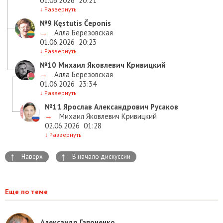
01.06.2026
20:21
↓
Развернуть
№9
Kęstutis Čeponis
→
Алла Березовская
01.06.2026
20:23
↓
Развернуть
№10
Михаил Яковлевич Кривицкий
→
Алла Березовская
01.06.2026
23:34
↓
Развернуть
№11
Ярослав Александрович Русаков
→
Михаил Яковлевич Кривицкий
02.06.2026
01:28
↓
Развернуть
↑
↑
Наверх
В начало дискуссии
Еще по теме
Александр Гапоненко