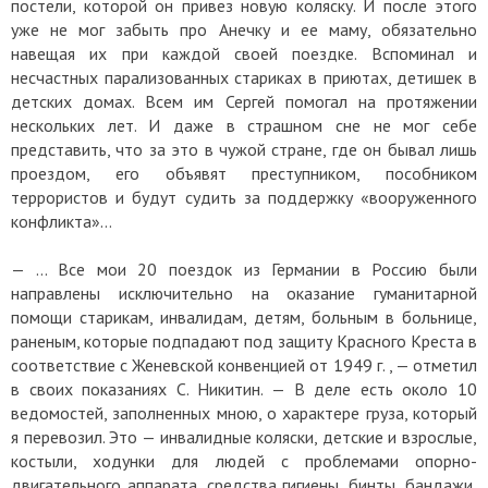
постели, которой он привез новую коляску. И после этого
уже не мог забыть про Анечку и ее маму, обязательно
навещая их при каждой своей поездке. Вспоминал и
несчастных парализованных стариках в приютах, детишек в
детских домах. Всем им Сергей помогал на протяжении
нескольких лет. И даже в страшном сне не мог себе
представить, что за это в чужой стране, где он бывал лишь
проездом, его объявят преступником, пособником
террористов и будут судить за поддержку «вооруженного
конфликта»…
— … Все мои 20 поездок из Германии в Россию были
направлены исключительно на оказание гуманитарной
помощи старикам, инвалидам, детям, больным в больнице,
раненым, которые подпадают под защиту Красного Креста в
соответствие с Женевской конвенцией от 1949 г. , — отметил
в своих показаниях С. Никитин. — В деле есть около 10
ведомостей, заполненных мною, о характере груза, который
я перевозил. Это — инвалидные коляски, детские и взрослые,
костыли, ходунки для людей с проблемами опорно-
двигательного аппарата, средства гигиены, бинты, бандажи,