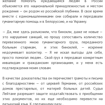
желание помогать нуждающимся людям в России
объясняется его национальной принадлежностью и местом
рождения — он родом из российской глубинки. В свое время
вместе с единомышленниками они собирали и передавали
гуманитарную помощь и в Белоруссию, и на Украину.
— Да, мне здесь разъяснили, что бинокли, даже не новые —
это нарушение санкций, но прошу сопоставить количество
перевезенного мною гуманитарного груза, переданного
больным старикам, и этих биноклей, — искренне
недоумевает волонтер. — Я не искал выгоды для себя,
просто помогал людям… Свой груз я передавал конкретным
инвалидам и гражданским организациям, и у меня есть
подтверждения моим словам.
В качестве доказательства он перечисляет грамоты и письма
с благодарностями — от церквей Германии, от российских
домов престарелых, от матерей больных детей. Судья
Лейтане разрешает защите ходатайствовать о приобщении
этих документов, но их еще необходимо перевести на
латышский язык. К следующему разу…