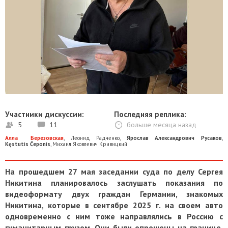
Участники дискуссии:
Последняя реплика:
5
11
больше месяца назад
Алла Березовская
,
Леонид Радченко
,
Ярослав Александрович Русаков
,
Kęstutis Čeponis
,
Михаил Яковлевич Кривицкий
На прошедшем 27 мая заседании суда по делу Сергея
Никитина планировалось заслушать показания по
видеоформату двух граждан Германии, знакомых
Никитина, которые в сентябре 2025 г. на своем авто
одновременно с ним тоже направлялись в Россию с
гуманитарным грузом. Они были опрошены на границе,