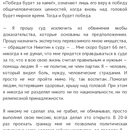
«Победа будет за нами!», означают лишь его веру в победу
общечеловеческих ценностей, когда вновь над головой
будет мирное время. Тогда и будет победа.
—
Я прошу суд исключить из обвинения якобы
доказательства, которые основаны на предположениях.
Прошу назначить экспертизу перевозимого мною имущества,
— обращается Никитин к суду. — … Мне скоро будет 66 лет,
никогда я не думал, что мне придется оправдываться в суде
за то, что я всю свою жизнь считал правильным и нужным —
помощь людям. Я — не политик, не член партии. Я — человек,
который видел боль, нужду, человеческие страдания. И
просто не мог пройти мимо. Ну, так воспитан…Помогал
людям, потерявшим здоровье, крышу над головой. При этом
я никогда не разделял никого ни по национальности, ни по
религиозной принадлежности.
Я никому не сделал зла, не грабил, не обманывал, просто
выполнял свою миссию, всегда делал это открыто. В 20-й
раз проехать границу мне не позволила политическая
ситуация в мире, которая сейчас накалилась до предела. Я —