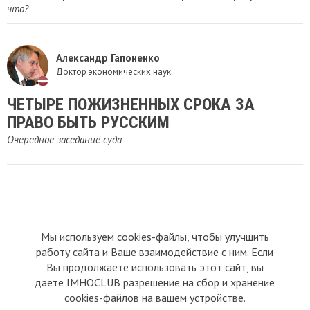
что?
Александр Гапоненко
Доктор экономических наук
ЧЕТЫРЕ ПОЖИЗНЕННЫХ СРОКА ЗА
ПРАВО БЫТЬ РУССКИМ
Очередное заседание суда
Мы используем cookies-файлы, чтобы улучшить
О сайте
Прямая связь с
Председателем
работу сайта и Ваше взаимодействие с ним. Если
Устав
Вы продолжаете использовать этот сайт, вы
Прямая связь c членами клуба
Условия пользования
даете IMHOCLUB разрешение на сбор и хранение
Реклама
Политика конфиденциальности
cookies-файлов на вашем устройстве.
Контакты