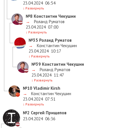
23.04.2024
06:54
↓
Развернуть
№8
Константин Чекушин
→
Роланд Руматов
23.04.2024
07:00
↓
Развернуть
№35
Роланд Руматов
→
Константин Чекушин
23.04.2024
10:17
↓
Развернуть
№39
Константин Чекушин
→
Роланд Руматов
23.04.2024
11:47
↓
Развернуть
№10
Vladimir Kirsh
→
Константин Чекушин
23.04.2024
07:51
↓
Развернуть
№2
Сергей Прищепов
23.04.2024
06:36