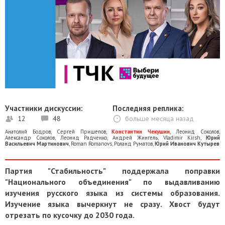
Участники дискуссии:
Последняя реплика:
12
48
больше месяца назад
Анатолий Бодров
,
Сергей Прищепов
,
Константин Чекушин
,
Леонид Соколов
,
Александр Соколов
,
Леонид Радченко
,
Андрей Жингель
,
Vladimir Kirsh
,
Юрий
Васильевич Мартинович
,
Roman Romanovs
,
Роланд Руматов
,
Юрий Иванович Кутырев
Партия "Стабильность" поддержала поправки
"Национального объединения" по выдавливанию
изучения русского языка из системы образования.
Изучение языка вычеркнут не сразу. Хвост будут
отрезать по кусочку до 2030 года.