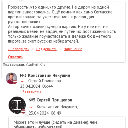
Прохвосты, что одни, что другие. Не даром из одной
партии выпестовались. Ещё помним как само Соглассие
проголосовало, за ужесточение штрафов для
русскоговорящих.
Автор хочет оживитьумерш партию. Но у нее нет не
реальных целей, не задач, ни путей их достижения. Есть
только желание поучаствовать в дележе бюджетного
пирога, за счет русских избирателей.
↓
Развернуть
•
Поддержать
•
Нарушение
Ответить
Поддержали:
Vladimir Kirsh
№3
Константин Чекушин
→
Сергей Прищепов
23.04.2024
06:44
↓
Развернуть
№5
Сергей Прищепов
→
Константин Чекушин
,
23.04.2024
06:49
Может это и лучше (сидеть на диване), чем
обманывать избирателей.