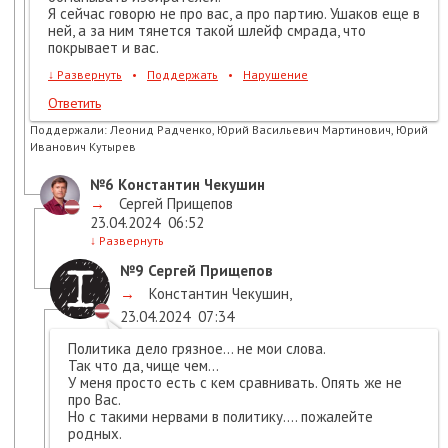
Я сейчас говорю не про вас, а про партию. Ушаков еще в
ней, а за ним тянется такой шлейф смрада, что
покрывает и вас.
↓
Развернуть
•
Поддержать
•
Нарушение
Ответить
Поддержали:
Леонид Радченко, Юрий Васильевич Мартинович, Юрий
Иванович Кутырев
№6
Константин Чекушин
→
Сергей Прищепов
23.04.2024
06:52
↓
Развернуть
№9
Сергей Прищепов
→
Константин Чекушин
,
23.04.2024
07:34
Политика дело грязное... не мои слова.
Так что да, чище чем...
У меня просто есть с кем сравнивать. Опять же не
про Вас.
Но с такими нервами в политику.... пожалейте
родных.