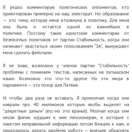
Я редко комментирую политических оппонентов, кто
ориентирован примерно на наш электорат. Но образование
— это тема, которая меня втолкнула в политику. Для меня
она была и остаётся одной из важнейших в
политике. Поэтому такие идиотские комментарии от
безмозглых политиков от партии Стабильность, когда они
начинают хвастаться своим голосованием "ЗА", вынуждают
меня сделать фейспалм.
Я не знаю, возможно у членов партии "Стабильность"
проблемы с понимаем текстов, написанных на латышском
языке. Возможно это что-то другое. Но эти люди в
парламенте — это позор для Латвии.
И чтобы два раза не вставать. Я промолчал когда они
наврали про 40 миллионов которые якобы выделят на
"декретные деньги" (есс-но это враньё). Молчал когда они
несли фигню идущим к ним пенсионерам, и которые с
пакетом неправильной информации потом бежали к нам, и
приходилось делать двойную работу — вначале объяснять