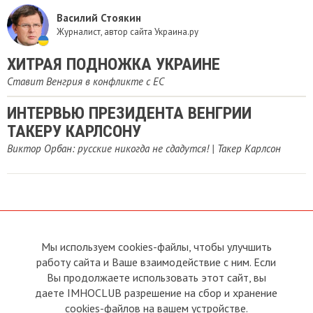
Василий Стоякин
Журналист, автор сайта Украина.ру
ХИТРАЯ ПОДНОЖКА УКРАИНЕ
Ставит Венгрия в конфликте с ЕС
ИНТЕРВЬЮ ПРЕЗИДЕНТА ВЕНГРИИ
ТАКЕРУ КАРЛСОНУ
Виктор Орбан: русские никогда не сдадутся! | Такер Карлсон
Мы используем cookies-файлы, чтобы улучшить
О сайте
Прямая связь с
работу сайта и Ваше взаимодействие с ним. Если
Председателем
Устав
Вы продолжаете использовать этот сайт, вы
Прямая связь c членами клуба
Условия пользования
даете IMHOCLUB разрешение на сбор и хранение
Реклама
Политика конфиденциальности
cookies-файлов на вашем устройстве.