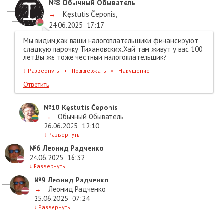
№8
Обычный Обыватель
→
Kęstutis Čeponis
,
24.06.2025
17:17
Мы видим,как ваши налогоплательщики финансируют
сладкую парочку Тихановских.Хай там живут у вас 100
лет.Вы же тоже честный налогоплательщик?
↓
Развернуть
•
Поддержать
•
Нарушение
Ответить
№10
Kęstutis Čeponis
→
Обычный Обыватель
26.06.2025
12:10
↓
Развернуть
№6
Леонид Радченко
24.06.2025
16:32
↓
Развернуть
№9
Леонид Радченко
→
Леонид Радченко
25.06.2025
07:24
↓
Развернуть