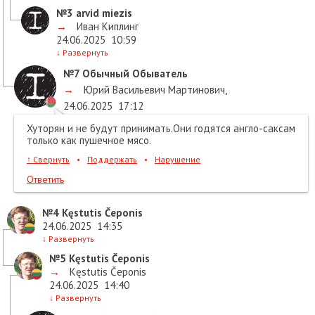
№3
arvid miezis
→
Иван Киплинг
24.06.2025
10:59
↓
Развернуть
№7
Обычный Обыватель
→
Юрий Васильевич Мартинович
,
24.06.2025
17:12
Хуторян и не будут принимать.Они годятся англо-саксам
только как пушечное мясо.
↑
Свернуть
•
Поддержать
•
Нарушение
Ответить
№4
Kęstutis Čeponis
24.06.2025
14:35
↓
Развернуть
№5
Kęstutis Čeponis
→
Kęstutis Čeponis
24.06.2025
14:40
↓
Развернуть