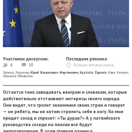
Участники дискуссии:
Последняя реплика:
6
10
больше месяца назад
Леонид Радченко
,
Юрий Васильевич Мартинович
,
Kęstutis Čeponis
,
Иван Киплинг
,
Обычный Обыватель
Остается тихо завидовать венграм и словакам, которые
действительно отстаивают интересы своего народа.
Они видят, что грозит экономике своих стран и говорят
— не ребята, мы не хотим стрелять себе в ногу. Ко мне
придет сосед и спросит: «Ты дурак?» А у латвийского
руководства соседи на пенсии все будут
англоговорящие. В этом главная разница.