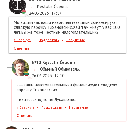
→
Kęstutis Čeponis
,
24.06.2025
17:17
Мы видим,как ваши налогоплательщики финансируют
сладкую парочку Тихановских.Хай там живут у вас 100
лет.Вы же тоже честный налогоплательщик?
↑
Свернуть
•
Поддержать
•
Нарушение
Ответить
№10
Kęstutis Čeponis
→
Обычный Обыватель
,
26.06.2025
12:10
----ваши налогоплательщики финансируют сладкую
парочку Тихановских----
Тихановских, но не Лукашенко... :)
↑
Свернуть
•
Поддержать
•
Нарушение
Ответить