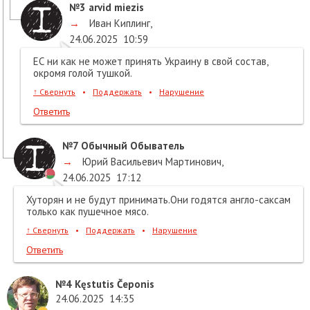
№3
arvid miezis
→
Иван Киплинг
,
24.06.2025
10:59
ЕС ни как не может принять Украину в свой состав,
окромя голой тушкой.
↑
Свернуть
•
Поддержать
•
Нарушение
Ответить
№7
Обычный Обыватель
→
Юрий Васильевич Мартинович
,
24.06.2025
17:12
Хуторян и не будут принимать.Они годятся англо-саксам
только как пушечное мясо.
↑
Свернуть
•
Поддержать
•
Нарушение
Ответить
№4
Kęstutis Čeponis
24.06.2025
14:35