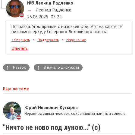
№9
Леонид Радченко
→
Леонид Радченко
,
25.06.2025
07:24
Поправка. Угры пришли с низовьев Оби. Это на карте те
низовья вверху, у Северного Ледовитого океана.
↑
Свернуть
•
Поддержать
•
Нарушение
Ответить
↑
↑
Наверх
В начало дискуссии
Еще по теме
Юрий Иванович Кутырев
Неравнодушный человек, сохранивший память и совесть.
"Ничто не ново под луною..." (с)