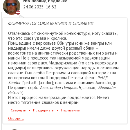
№6
Леонид Радченко
24.06.2025
16:32
ФОРМИРУЕТСЯ СОЮЗ ВЕНГРИИ И СЛОВАКИИ
Отвлекаясь от сиюминутной конъюнктуры, могу сказать,
что это союз удава и кролика.
Пришедшие с верховьев Оби угры (они же венгры или
мадьяры) имели даже другой расовый облик —
посмотрите на лингвистически родственных им ханты и
манси. Но в процессе так называемой мадьяризации
изменили свою расу. Мадьяризации (то есть переходу в
мадьяры) подвергались окружающие народы, в основном
славяне. Сын серба Петровича и словацкой матери стал
венгерским поэтом Шандором Петёфи (венг.
Petőfi
Sándor
[ˈpɛtøːfi ˈʃaːndor]; наст. имя и фамилия Алекса́ндр
Пе́трович, серб.
Александар Петровић
, словац.
Alexander
Petrovič
).
И этот процесс мадьяризации продолжается. Имеет
место тяготение словаков к венграм.
↑
Свернуть
•
Поддержать
•
Нарушение
Ответить