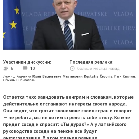
Участники дискуссии:
Последняя реплика:
6
10
больше месяца назад
Леонид Радченко
,
Юрий Васильевич Мартинович
,
Kęstutis Čeponis
,
Иван Киплинг
,
Обычный Обыватель
Остается тихо завидовать венграм и словакам, которые
действительно отстаивают интересы своего народа.
Они видят, что грозит экономике своих стран и говорят
— не ребята, мы не хотим стрелять себе в ногу. Ко мне
придет сосед и спросит: «Ты дурак?» А у латвийского
руководства соседи на пенсии все будут
англоговорящие. В этом главная разница.