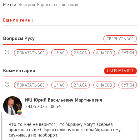
Метки:
Венгрия
,
Евросоюз
,
Словакия
Еще по теме
↓
Вопросы Русу
СВЕРНУТЬ ВСЕ
ПОКАЗАТЬ ВСЕ
1 ЧАС
2 ЧАСА
6 ЧАСОВ
СУТКИ
Комментарии
СВЕРНУТЬ ВСЕ
ПОКАЗАТЬ ВСЕ
1 ЧАС
2 ЧАСА
6 ЧАСОВ
СУТКИ
№1
Юрий Васильевич Мартинович
24.06.2025
08:34
Что то мне не верится, что Украину могут всерьёз
приглашать в ЕС. Брюсселю нужно, чтобы Украина ему
служила, а не наоборот.