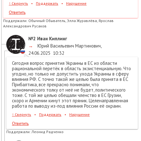
↑
Свернуть
•
Поддержать
•
Нарушение
Ответить
Поддержали:
Обычный Обыватель, Элла Журавлёва, Ярослав
Александрович Русаков
№2
Иван Киплинг
→
Юрий Васильевич Мартинович
,
24.06.2025
10:32
Сегодня вопрос принятия Украины в ЕС из области
рациональной перетёк в область экзистенциальную. Что
угодно, но только не допустить ухода Украины в сферу
влияния РФ. С точно такой же целью была принята в ЕС
Прибалтика, все прекрасно понимали, что
экономического толку от неё не будет, политического
тоже. С той же целью обещали членство в ЕС Грузии,
скоро и Армении кинут этот пряник. Целенаправленная
работа по выводу из-под влияния России её окраин.
↑
Свернуть
•
Поддержать
•
Нарушение
Ответить
Поддержали:
Леонид Радченко