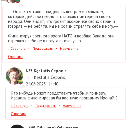
---Остается тихо завидовать венграм и словакам,
которые действительно отстаивают интересы своего
народа. Они видят, что грозит экономике своих стран и
говорят — не ребята, мы не хотим стрелять себе в ногу.---
Финансируя военного врага НАТО и вообще Запада они
стреляют себе не в ногу, а в голову... :)
↑
Свернуть
•
Поддержать
•
Нарушение
Ответить
№5
Kęstutis Čeponis
→
Kęstutis Čeponis
,
24.06.2025
14:40
Кто нибудь может представить чтобы, к примеру,
Израиль финансировал бы военную программу Ирана? :)
↑
Свернуть
•
Поддержать
•
Нарушение
Ответить
№8
Обычный Обыватель