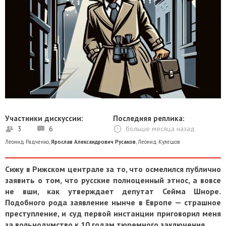
Участники дискуссии:
Последняя реплика:
3
6
больше месяца назад
Леонид Радченко
,
Ярослав Александрович Русаков
,
Леонид Кулешов
Сижу в Рижском централе за то, что осмелился публично
заявить о том, что русские полноценный этнос, а вовсе
не вши, как утверждает депутат Сейма Шноре.
Подобного рода заявление нынче в Европе — страшное
преступление, и суд первой инстанции приговорил меня
за вольнодумство к 10 годам тюремного заключения.