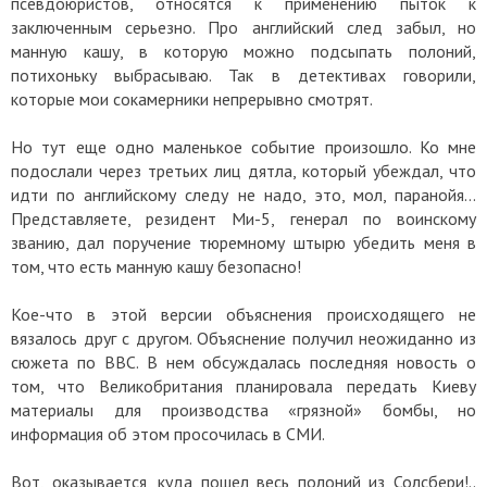
псевдоюристов, относятся к применению пыток к
заключенным серьезно. Про английский след забыл, но
манную кашу, в которую можно подсыпать полоний,
потихоньку выбрасываю. Так в детективах говорили,
которые мои сокамерники непрерывно смотрят.
Но тут еще одно маленькое событие произошло. Ко мне
подослали через третьих лиц дятла, который убеждал, что
идти по английскому следу не надо, это, мол, паранойя…
Представляете, резидент Ми-5, генерал по воинскому
званию, дал поручение тюремному штырю убедить меня в
том, что есть манную кашу безопасно!
Кое-что в этой версии объяснения происходящего не
вязалось друг с другом. Объяснение получил неожиданно из
сюжета по ВВС. В нем обсуждалась последняя новость о
том, что Великобритания планировала передать Киеву
материалы для производства «грязной» бомбы, но
информация об этом просочилась в СМИ.
Вот, оказывается, куда пошел весь полоний из Солсбери!..