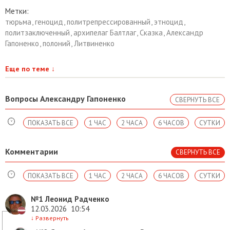
Метки:
тюрьма
,
геноцид
,
политрепрессированный
,
этноцид
,
политзаключенный
,
архипелаг Балтлаг
,
Сказка
,
Александр
Гапоненко
,
полоний
,
Литвиненко
Еще по теме
↓
Вопросы Александру Гапоненко
СВЕРНУТЬ ВСЕ
ПОКАЗАТЬ ВСЕ
1 ЧАС
2 ЧАСА
6 ЧАСОВ
СУТКИ
Комментарии
СВЕРНУТЬ ВСЕ
ПОКАЗАТЬ ВСЕ
1 ЧАС
2 ЧАСА
6 ЧАСОВ
СУТКИ
№1
Леонид Радченко
12.03.2026
10:54
↓
Развернуть