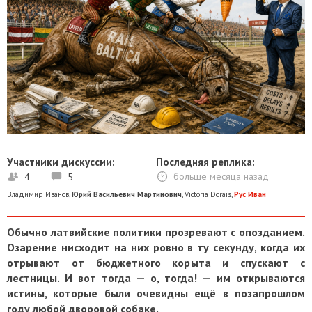
Участники дискуссии:
Последняя реплика:
4
5
больше месяца назад
Владимир Иванов
,
Юрий Васильевич Мартинович
,
Victoria Dorais
,
Рус Иван
Обычно латвийские политики прозревают с опозданием.
Озарение нисходит на них ровно в ту секунду, когда их
отрывают от бюджетного корыта и спускают с
лестницы. И вот тогда — о, тогда! — им открываются
истины, которые были очевидны ещё в позапрошлом
году любой дворовой собаке.