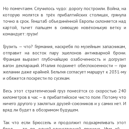
Но помечтаем. Случилось чудо: дорогу построили. Война, на
которую молятся в трёх прибалтийских столицах, грянула
точно в срок. Генштаб объединённой Европы склоняется над
картой, тычет пальцем в сияющую новёхонькую ветку и
командует: грузи!
Грузить — что? Германия, наскребя по музейным запасникам,
отправит на восток пару эшелонов антикварной брони.
Франция выразит глубочайшую озабоченность и догрузит
вагон деклараций. Италия подкинет обеспокоенности — при
желании даже крайней. Бельгия согласует маршрут к 2031-му
и обяжется поскрести по сусекам.
Весь этот стратегический груз понесётся со скоростью 240
километров в час — в прибалтийское чисто поле. Потому что
ничего другого у заклятых друзей-союзников и у самих нет. И
вряд ли будет в обозримом будущем.
Так что если Брюссель и продолжит подкармливать этот
бред — то по одной-единственной причине. Имя ей —