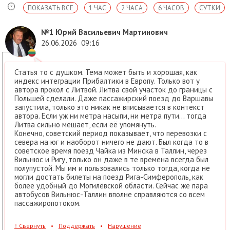
ПОКАЗАТЬ ВСЕ
1 ЧАС
2 ЧАСА
6 ЧАСОВ
СУТКИ
№1
Юрий Васильевич Мартинович
26.06.2026
09:16
Статья то с душком. Тема может быть и хорошая, как
индекс интеграции Прибалтики в Европу. Только вот у
автора прокол с Литвой. Литва свой участок до границы с
Польшей сделали. Даже пассажирский поезд до Варшавы
запустила, только это никак не вписывается в контекст
автора. Если уж ни метра насыпи, ни метра пути... тогда
Литва сильно мешает, если её упомянуть.
Конечно, советский период показывает, что перевозки с
севера на юг и наоборот ничего не дают. Был когда то в
советское время поезд Чайка из Минска в Таллин, через
Вильнюс и Ригу, только он даже в те времена всегда был
полупустой. Мы им и пользовались только тогда, когда не
могли достать билеты на поезд Рига-Симферополь, как
более удобный до Могилёвской области. Сейчас же пара
автобусов Вильнюс-Таллин вполне справляются со всем
пассажиропотоком.
↑
Свернуть
•
Поддержать
•
Нарушение