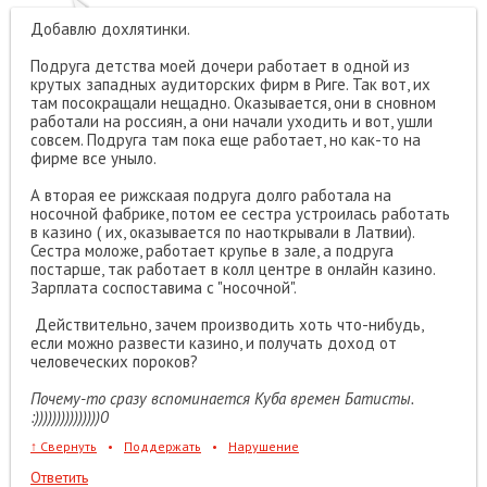
Добавлю дохлятинки.
Подруга детства моей дочери работает в одной из
крутых западных аудиторских фирм в Риге. Так вот, их
там посокращали нещадно. Оказывается, они в сновном
работали на россиян, а они начали уходить и вот, ушли
совсем. Подруга там пока еще работает, но как-то на
фирме все уныло.
А вторая ее рижскаая подруга долго работала на
носочной фабрике, потом ее сестра устроилась работать
в казино ( их, оказывается по наоткрывали в Латвии).
Сестра моложе, работает крупье в зале, а подруга
постарше, так работает в колл центре в онлайн казино.
Зарплата соспоставима с "носочной".
Действительно, зачем производить хоть что-нибудь,
если можно развести казино, и получать доход от
человеческих пороков?
Почему-то сразу вспоминается Куба времен Батисты.
:)))))))))))))))0
↑
Свернуть
•
Поддержать
•
Нарушение
Ответить