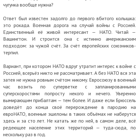
чугунка вообще нужна?
Ответ был известен задолго до первого вбитого колышка:
это рокада. Военная дорога на случай войны с Россией.
Единственный её живой интересант — НАТО. Читай —
Вашингтон. И строится она с истинно американским
подходом: за чужой счёт. За счёт европейских союзников-
терпил.
Вариант, при котором НАТО вдруг утратит интерес к войне с
Россией, всерьёз никто не рассматривает. А без НАТО вся эта
затея не нужна ровным счётом никому. Евросоюзу в военный
час возить по суперветке с запланированными
суперскоростями попросту некого и нечего. Уверенно
вымирающим прибалтам — тем более. И даже если Брюссель
доведёт до конца своё перерождение в пародию на
евроНАТО, военные эшелоны в таких объёмах не наберутся
здесь и за сто лет. Не катать же по ней, в самом деле, всё
редеющее население этих территорий — туда-сюда, по
нескольку раз в год.