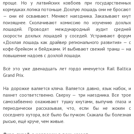
проще. Но у латвийских ковбоев при государственных
кормушках логика потоньше. Дохлую лошадь они не бросают
— они её осваивают. Меняют наездника. Заказывают кнут
поизящнее. Сколачивают комиссию по изучению дохлых
лошадей. Проводят международный аудит средней
скорости дохлых лошадей у соседей. Устраивают форум
«Дохлая лошадь как драйвер регионального развития» — с
кофе-брейком и бейджами. И выбивают свежий транш — на
повышение надоев с дохлой лошади.
Всё это уже двенадцать лет гордо именуется Rail Baltica
Grand Prix.
На дорожке валяется кляча. Валяется давно, язык набок, и
пахнет соответственно. Сверху — три наездника. Все трое
самозабвенно охаживают тушку кнутами, выпучив глаза и
периодически рассказывая, что, если бы не жокеи с
соседнего хутора, всё было бы пучком. Скакала бы болезная
рысью, ещё круче, чем живые.