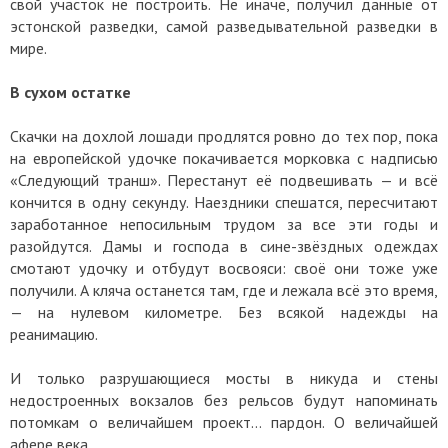
свой участок не построить. Не иначе, получил данные от
эстонской разведки, самой разведывательной разведки в
мире.
В сухом остатке
Скачки на дохлой лошади продлятся ровно до тех пор, пока
на европейской удочке покачивается морковка с надписью
«Следующий транш». Перестанут её подвешивать — и всё
кончится в одну секунду. Наездники спешатся, пересчитают
заработанное непосильным трудом за все эти годы и
разойдутся. Дамы и господа в сине-звёздных одеждах
смотают удочку и отбудут восвояси: своё они тоже уже
получили. А кляча останется там, где и лежала всё это время,
— на нулевом километре. Без всякой надежды на
реанимацию.
И только разрушающиеся мосты в никуда и стены
недостроенных вокзалов без рельсов будут напоминать
потомкам о величайшем проект… пардон. О величайшей
афере века.