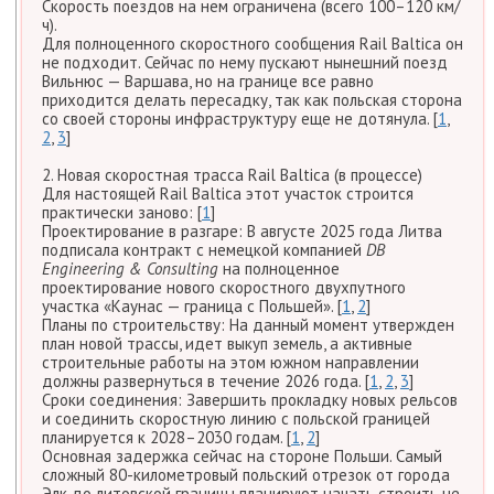
Скорость поездов на нем ограничена (всего 100–120 км/
ч).
Для полноценного скоростного сообщения Rail Baltica он
не подходит. Сейчас по нему пускают нынешний поезд
Вильнюс — Варшава, но на границе все равно
приходится делать пересадку, так как польская сторона
со своей стороны инфраструктуру еще не дотянула. [
1
,
2
,
3
]
2. Новая скоростная трасса Rail Baltica (в процессе)
Для настоящей Rail Baltica этот участок строится
практически заново: [
1
]
Проектирование в разгаре: В августе 2025 года Литва
подписала контракт с немецкой компанией
DB
Engineering & Consulting
на полноценное
проектирование нового скоростного двухпутного
участка «Каунас — граница с Польшей». [
1
,
2
]
Планы по строительству: На данный момент утвержден
план новой трассы, идет выкуп земель, а активные
строительные работы на этом южном направлении
должны развернуться в течение 2026 года. [
1
,
2
,
3
]
Сроки соединения: Завершить прокладку новых рельсов
и соединить скоростную линию с польской границей
планируется к 2028–2030 годам. [
1
,
2
]
Основная задержка сейчас на стороне Польши. Самый
сложный 80-километровый польский отрезок от города
Элк до литовской границы планируют начать строить не