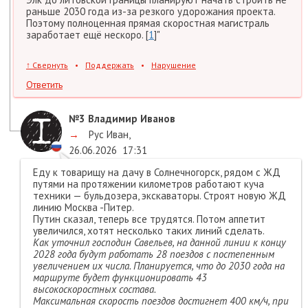
раньше 2030 года из-за резкого удорожания проекта.
Поэтому полноценная прямая скоростная магистраль
заработает ещё нескоро. [
1
]"
↑
Свернуть
•
Поддержать
•
Нарушение
Ответить
№3
Владимир Иванов
→
Рус Иван
,
26.06.2026
17:31
Еду к товарищу на дачу в Солнечногорск, рядом с ЖД
путями на протяжении километров работают куча
техники — бульдозера, экскаваторы. Строят новую ЖД
линию Москва -Питер.
Путин сказал, теперь все трудятся. Потом аппетит
увеличился, хотят несколько таких линий сделать.
Как уточнил господин Савельев, на данной линии к концу
2028 года будут работать 28 поездов с постепенным
увеличением их числа. Планируется, что до 2030 года на
маршруте будет функционировать 43
высокоскоростных состава.
Максимальная скорость поездов достигнет 400 км/ч, при