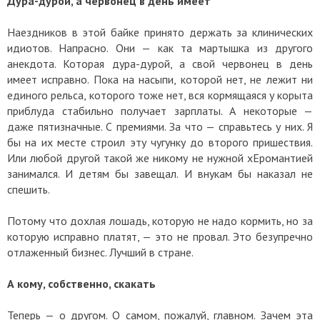
Дура-дурой, а червонец в день имеет
Наездников в этой байке принято держать за клинических
идиотов. Напрасно. Они — как та мартышка из другого
анекдота. Которая дура-дурой, а свой червонец в день
имеет исправно. Пока на насыпи, которой нет, не лежит ни
единого рельса, которого тоже нет, вся кормящаяся у корыта
приблуда стабильно получает зарплаты. А некоторые —
даже пятизначные. С премиями. За что — справьтесь у них. Я
бы на их месте строил эту чугунку до второго пришествия.
Или любой другой такой же никому не нужной хЕромантией
занимался. И детям бы завещал. И внукам бы наказал не
спешить.
Потому что дохлая лошадь, которую не надо кормить, но за
которую исправно платят, — это не провал. Это безупречно
отлаженный бизнес. Лучший в стране.
А кому, собственно, скакать
Теперь — о другом. О самом, пожалуй, главном. Зачем эта