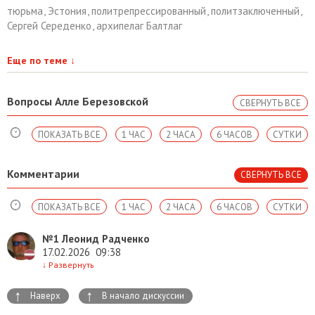
тюрьма
,
Эстония
,
политрепрессированный
,
политзаключенный
,
Сергей Середенко
,
архипелаг Балтлаг
Еще по теме
↓
Вопросы Алле Березовской
СВЕРНУТЬ ВСЕ
ПОКАЗАТЬ ВСЕ
1 ЧАС
2 ЧАСА
6 ЧАСОВ
СУТКИ
Комментарии
СВЕРНУТЬ ВСЕ
ПОКАЗАТЬ ВСЕ
1 ЧАС
2 ЧАСА
6 ЧАСОВ
СУТКИ
№1
Леонид Радченко
17.02.2026
09:38
↓
Развернуть
↑
↑
Наверх
В начало дискуссии