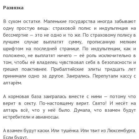
Развязка
В сухом остатке. Маленькие государства иногда забывают
одну простую вещь: страховой полис и индульгенция на
бессмертие — это не одно и то же. По страховому полису в
лучшем случае выплатят сумму, прописанную мелким
шрифтом на последней странице. По индульгенции, как и
положено, не выплатят ничего — её роль исключительно в
том, чтобы её владелец чувствовал себя в безопасности и
грешил поактивнее. Прибалтийские элиты тридцать лет
принимали одно за другое. Заигрались. Перепутали кассу с
алтарём.
А кормовая база заигралась вместе с ними — потому что
верит в секту. По-настоящему верит. Свято! И несёт на
алтарь всё, что у неё было. Думала, что взамен будут
истребители и авианосцы.
А взамен будут каски. Или тушёнка. Или твит из Люксембурга.
Если будут.