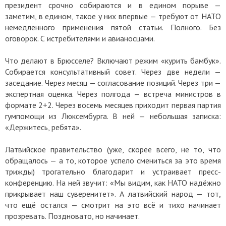
президент срочно собираются и в едином порыве —
заметим, в едином, такое у них впервые — требуют от НАТО
немедленного применения пятой статьи. Полного. Без
оговорок. С истребителями и авианосцами.
Что делают в Брюсселе? Включают режим «курить бамбук».
Собирается консультативный совет. Через две недели —
заседание. Через месяц — согласование позиций. Через три —
экспертная оценка. Через полгода — встреча министров в
формате 2+2. Через восемь месяцев приходит первая партия
гумпомощи из Люксембурга. В ней — небольшая записка:
«Держитесь, ребята».
Латвийское правительство (уже, скорее всего, не то, что
обращалось — а то, которое успело смениться за это время
трижды) трогательно благодарит и устраивает пресс-
конференцию. На ней звучит: «Мы видим, как НАТО надёжно
прикрывает наш суверенитет». А латвийский народ — тот,
что ещё остался — смотрит на это всё и тихо начинает
прозревать. Поздновато, но начинает.