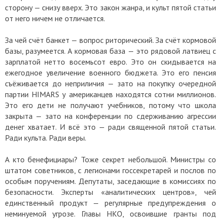
сторону — снизу вверх. Это закон жанра, и культ пятой статьи
от него ничем не отличается.
За чей счёт банкет — вопрос риторический. За счёт кормовой
базы, разумеется. А кормовая база — это рядовой латвиец с
зарплатой нетто восемьсот евро. Это он скидывается на
ежегодное увеличение военного бюджета. Это его пенсия
съёживается до неприличия — зато на покупку очередной
партии HIMARS у американцев находятся сотни миллионов.
Это его дети не получают учебников, потому что школа
закрыта — зато на конференции по сдерживанию агрессии
денег хватает. И всё это — ради священной пятой статьи.
Ради культа. Ради веры.
А кто бенефициары? Тоже секрет небольшой. Министры со
штатом советников, с легионами госсекретарей и послов по
особым поручениям. Депутаты, заседающие в комиссиях по
безопасности. Эксперты «аналитических центров», чей
единственный продукт — регулярные предупреждения о
неминуемой угрозе. Главы НКО, освоившие гранты под