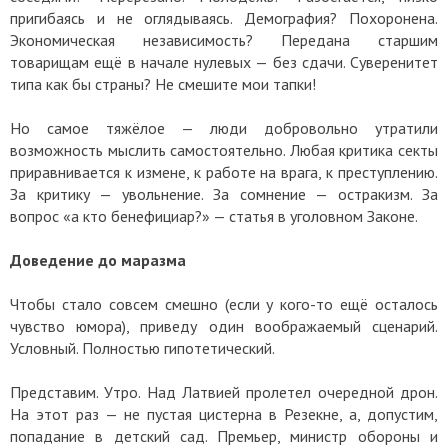
пригибаясь и не оглядываясь. Демография? Похоронена.
Экономическая независимость? Передана старшим
товарищам ещё в начале нулевых — без сдачи. Суверенитет
типа как бы страны? Не смешите мои тапки!
Но самое тяжёлое — люди добровольно утратили
возможность мыслить самостоятельно. Любая критика секты
приравнивается к измене, к работе на врага, к преступлению.
За критику — увольнение. За сомнение — остракизм. За
вопрос «а кто бенефициар?» — статья в уголовном Законе.
Доведение до маразма
Чтобы стало совсем смешно (если у кого-то ещё осталось
чувство юмора), приведу один воображаемый сценарий.
Условный. Полностью гипотетический.
Представим. Утро. Над Латвией пролетел очередной дрон.
На этот раз — не пустая цистерна в Резекне, а, допустим,
попадание в детский сад. Премьер, министр обороны и