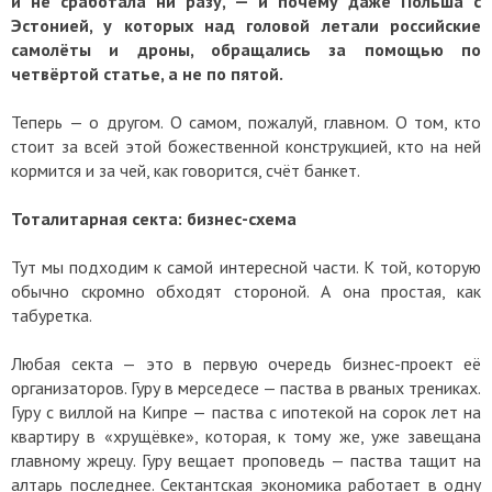
и не сработала ни разу, — и почему даже Польша с
Эстонией, у которых над головой летали российские
самолёты и дроны, обращались за помощью по
четвёртой статье, а не по пятой.
Теперь — о другом. О самом, пожалуй, главном. О том, кто
стоит за всей этой божественной конструкцией, кто на ней
кормится и за чей, как говорится, счёт банкет.
Тоталитарная секта: бизнес-схема
Тут мы подходим к самой интересной части. К той, которую
обычно скромно обходят стороной. А она простая, как
табуретка.
Любая секта — это в первую очередь бизнес-проект её
организаторов. Гуру в мерседесе — паства в рваных трениках.
Гуру с виллой на Кипре — паства с ипотекой на сорок лет на
квартиру в «хрущёвке», которая, к тому же, уже завещана
главному жрецу. Гуру вещает проповедь — паства тащит на
алтарь последнее. Сектантская экономика работает в одну