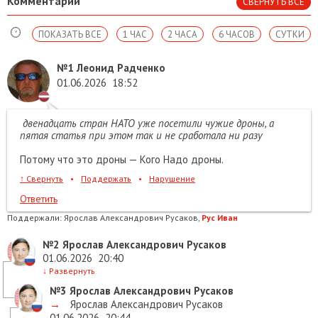
Комментарии
СВЕРНУТЬ ВСЕ
ПОКАЗАТЬ ВСЕ
1 ЧАС
2 ЧАСА
6 ЧАСОВ
СУТКИ
№1
Леонид Радченко
01.06.2026
18:52
двенадцать стран НАТО уже посетили чужие дроны, а
пятая статья при этом так и не сработала ни разу
Потому что это дроны — Кого Надо дроны.
↑
Свернуть
•
Поддержать
•
Нарушение
Ответить
Поддержали:
Ярослав Александрович Русаков,
Рус Иван
№2
Ярослав Александрович Русаков
01.06.2026
20:40
↓
Развернуть
№3
Ярослав Александрович Русаков
→
Ярослав Александрович Русаков
01.06.2026
20:44