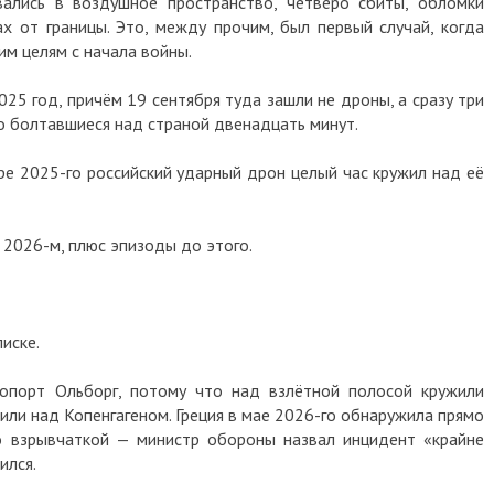
вались в воздушное пространство, четверо сбиты, обломки
х от границы. Это, между прочим, был первый случай, когда
им целям с начала войны.
25 год, причём 19 сентября туда зашли не дроны, а сразу три
о болтавшиеся над страной двенадцать минут.
ре 2025-го российский ударный дрон целый час кружил над её
в 2026-м, плюс эпизоды до этого.
писке.
ропорт Ольборг, потому что над взлётной полосой кружили
или над Копенгагеном. Греция в мае 2026-го обнаружила прямо
о взрывчаткой — министр обороны назвал инцидент «крайне
ился.