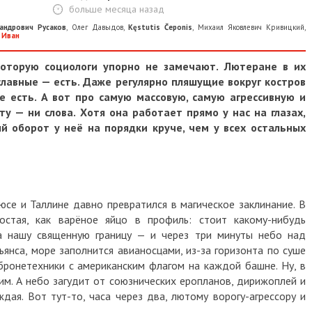
больше месяца назад
андрович Русаков
,
Олег Давыдов
,
Kęstutis Čeponis
,
Михаил Яковлевич Кривицкий
,
 Иван
которую социологи упорно не замечают. Лютеране в их
ославные — есть. Даже регулярно пляшущие вокруг костров
 есть. А вот про самую массовую, самую агрессивную и
у — ни слова. Хотя она работает прямо у нас на глазах,
й оборот у неё на порядки круче, чем у всех остальных
юсе и Таллине давно превратился в магическое заклинание. В
остая, как варёное яйцо в профиль: стоит какому-нибудь
а нашу священную границу — и через три минуты небо над
янса, море заполнится авианосцами, из-за горизонта по суше
ронетехники с американским флагом на каждой башне. Ну, в
им. А небо загудит от союзнических еропланов, дирижоплей и
дая. Вот тут-то, часа через два, лютому ворогу-агрессору и
.