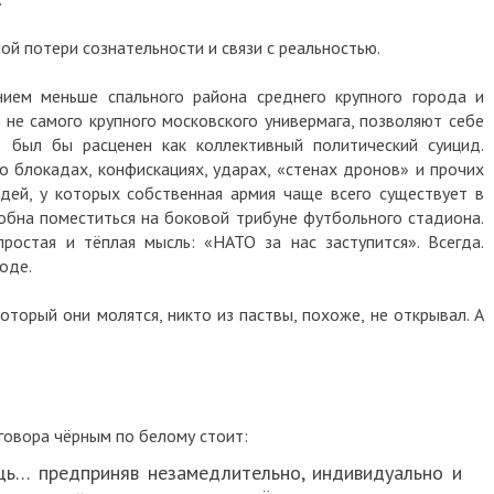
ной потери сознательности и связи с реальностью.
нием меньше спального района среднего крупного города и
не самого крупного московского универмага, позволяют себе
 был бы расценен как коллективный политический суицид.
 о блокадах, конфискациях, ударах, «стенах дронов» и прочих
дей, у которых собственная армия чаще всего существует в
обна поместиться на боковой трибуне футбольного стадиона.
ростая и тёплая мысль: «НАТО за нас заступится». Всегда.
оде.
оторый они молятся, никто из паствы, похоже, не открывал. А
говора чёрным по белому стоит:
ь… предприняв незамедлительно, индивидуально и