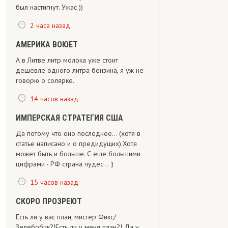
был настигнут. Ужас ))
2 часа назад
АМЕРИКА ВОЮЕТ
А в Литве литр молока уже стоит
дешевле одного литра бензина, я уж не
говорю о солярке.
14 часов назад
ИМПЕРСКАЯ СТРАТЕГИЯ США
Да потому что оно последнее... (хотя в
статье написано и о предидущих).Хотя
может быть и больше. С еще большими
цифрами - РФ страна чудес... :)
15 часов назад
СКОРО ПРОЗРЕЮТ
Есть ли у вас план, мистер Фикс/
Зелебобик?!Есть ли у меня план?! Да у