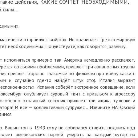
ми такие действия, КАКИЕ СОЧТЁТ НЕОБХОДИМЫМИ,
й силы…
одимыми».
оматически отправляет войска». Не «начинает Третью мировую
чтёт необходимыми». Почувствуйте, как говорится, разницу.
ет исполняться примерно так: Америка немедленно расскажет,
берётся со своими проблемами, пришлёт три авианосных группы
ания пришлёт хорошо знакомые по фильмам про войну каски с
ым и случайно где-то найдёт штук сто). Италия выразит
еспокоенность». Испания соберёт экстренное совещание, если
юксембург опубликует суровый твит с призывом к агрессору
 особенно отчаянный союзник пришлёт три ящика тушёнки и
ратора! И всё — коллективный супружес… Извините НАТОвский
димся.
. Вашингтон в 1949 году не собирался ставить подпись под
авляет американских парней умирать за каждый хутор на