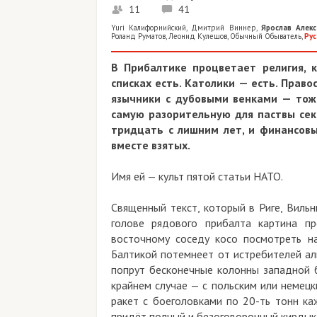
11
41
Yuri Калифорнийский
,
Дмитрий Виннер
,
Ярослав Алекс
Роланд Руматов
,
Леонид Кулешов
,
Обычный Обыватель
,
Рус
В Прибалтике процветает религия, 
списках есть. Католики — есть. Прав
язычники с дубовыми венками — тоже
самую разорительную для паствы сект
тридцать с лишним лет, и финансовы
вместе взятых.
Имя ей — культ пятой статьи НАТО.
Священный текст, который в Риге, Вильн
голове рядового прибалта картина пр
восточному соседу косо посмотреть н
Балтикой потемнеет от истребителей аль
попрут бесконечные колонны западной б
крайнем случае — с польским или немецк
ракет с боеголовками по 20-ть тонн каж
придёт полный и безоговорочный кирдык