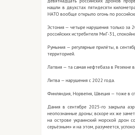
девятнадцать российских дронов прор
нашли в двухстах пятидесяти километра
НАТО вообще открыло огонь по российск
Эстония — четыре нарушения только за 20
российских истребителя МиГ-31, спокойн
Румыния — регулярные прилёты, в сентяб
территорией.
Латвия — та самая нефтебаза в Резекне 
Литва — нарушения с 2022 года.
Финляндия, Норвегия, Швеция — тоже в с
Дания в сентябре 2025-го закрыла аэ
неопознанные дроны; вскоре их же замет
на острове украинский морской дрон с
серьёзным» и на этом, разумеется, успоко