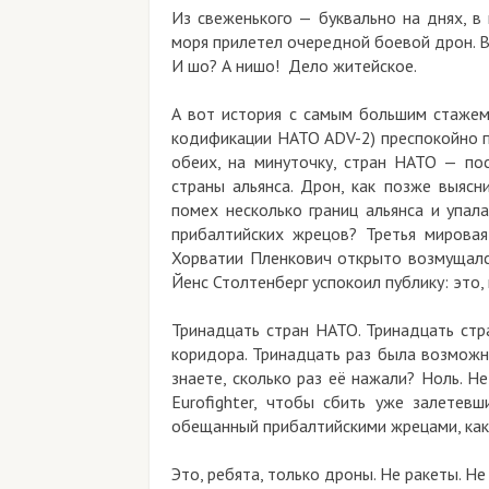
Из свеженького — буквально на днях, в
моря прилетел очередной боевой дрон. 
И шо? А нишо! Дело житейское.
А вот история с самым большим стажем,
кодификации НАТО ADV-2) преспокойно п
обеих, на минуточку, стран НАТО — пос
страны альянса. Дрон, как позже выясн
помех несколько границ альянса и упал
прибалтийских жрецов? Третья мировая
Хорватии Пленкович открыто возмущался
Йенс Столтенберг успокоил публику: это,
Тринадцать стран НАТО. Тринадцать стр
коридора. Тринадцать раз была возможн
знаете, сколько раз её нажали? Ноль. Н
Eurofighter, чтобы сбить уже залетев
обещанный прибалтийскими жрецами, как-
Это, ребята, только дроны. Не ракеты. Н