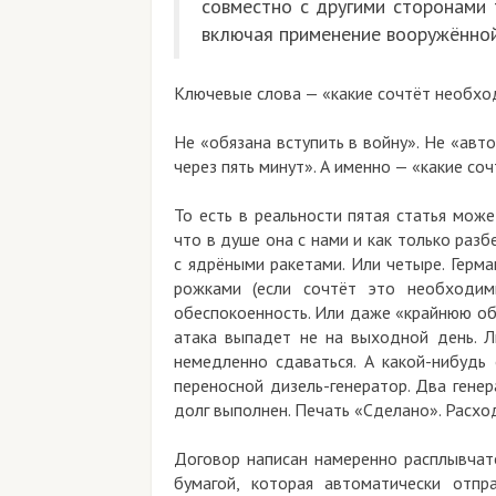
совместно с другими сторона
включая применение вооружённо
Ключевые слова — «какие сочтёт необх
Не «обязана вступить в войну». Не «авт
через пять минут». А именно — «какие со
То есть в реальности пятая статья мож
что в душе она с нами и как только раз
с ядрёными ракетами. Или четыре. Герм
рожками (если сочтёт это необходим
обеспокоенность. Или даже «крайнюю об
атака выпадет не на выходной день. Л
немедленно сдаваться. А какой-нибудь
переносной дизель-генератор. Два гене
долг выполнен. Печать «Сделано». Расхо
Договор написан намеренно расплывчато
бумагой, которая автоматически отпр