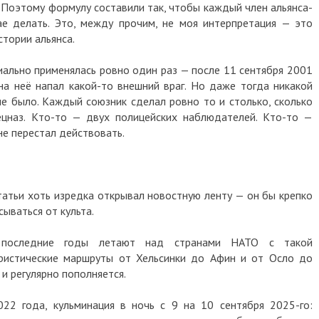
. Поэтому формулу составили так, чтобы каждый член альянса-
ае делать. Это, между прочим, не моя интерпретация — это
стории альянса.
иально применялась ровно один раз — после 11 сентября 2001
на неё напал какой-то внешний враг. Но даже тогда никакой
не было. Каждый союзник сделал ровно то и столько, сколько
ецназ. Кто-то — двух полицейских наблюдателей. Кто-то —
 не перестал действовать.
статьи хоть изредка открывал новостную ленту — он бы крепко
сываться от культа.
» последние годы летают над странами НАТО с такой
уристические маршруты от Хельсинки до Афин и от Осло до
 и регулярно пополняется.
22 года, кульминация в ночь с 9 на 10 сентября 2025-го: