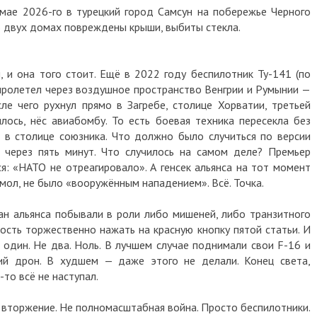
 мае 2026-го в турецкий город Самсун на побережье Черного
В двух домах повреждены крыши, выбиты стекла.
 и она того стоит. Ещё в 2022 году беспилотник Ту-141 (по
ролетел через воздушное пространство Венгрии и Румынии —
ле чего рухнул прямо в Загребе, столице Хорватии, третьей
илось, нёс авиабомбу. То есть боевая техника пересекла без
а в столице союзника. Что должно было случиться по версии
 через пять минут. Что случилось на самом деле? Премьер
: «НАТО не отреагировало». А генсек альянса на тот момент
 мол, не было «вооружённым нападением». Всё. Точка.
ан альянса побывали в роли либо мишеней, либо транзитного
ость торжественно нажать на красную кнопку пятой статьи. И
е один. Не два. Ноль. В лучшем случае поднимали свои F-16 и
ший дрон. В худшем — даже этого не делали. Конец света,
то всё не наступал.
е вторжение. Не полномасштабная война. Просто беспилотники.