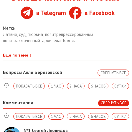
в Telegram
в Facebook
Метки:
Латвия
,
суд
,
тюрьма
,
политрепрессированный
,
политзаключенный
,
архипелаг Балтлаг
Еще по теме
↓
Вопросы Алле Березовской
СВЕРНУТЬ ВСЕ
ПОКАЗАТЬ ВСЕ
1 ЧАС
2 ЧАСА
6 ЧАСОВ
СУТКИ
Комментарии
СВЕРНУТЬ ВСЕ
ПОКАЗАТЬ ВСЕ
1 ЧАС
2 ЧАСА
6 ЧАСОВ
СУТКИ
№1
Сергей Леонидов