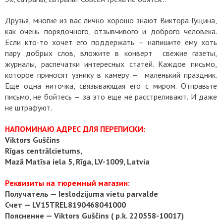
Друзья, многие из вас лично хорошо знают Виктора Гущина,
как очень порядочного, отзывчивого и доброго человека.
Если кто-то хочет его поддержать — напишите ему хоть
пару добрых слов, вложите в конверт свежие газеты,
журналы, распечатки интересных статей. Каждое письмо,
которое приносят узнику в камеру — маленький праздник.
Еще одна ниточка, связывающая его с миром. Отправьте
письмо, не бойтесь — за это еще не расстреливают. И даже
не штрафуют.
НАПОМИНАЮ АДРЕС ДЛЯ ПЕРЕПИСКИ:
Viktors Guščins
Rīgas centrālcietums,
Mazā Matīsa iela 5, Rīga, LV-1009, Latvia
Реквизиты на тюремный магазин:
Получатель — Ieslodzijuma vietu parvalde
Счет — LV15TREL8190468041000
Пояснение — Viktors Guščins ( p.k. 220558-10017)