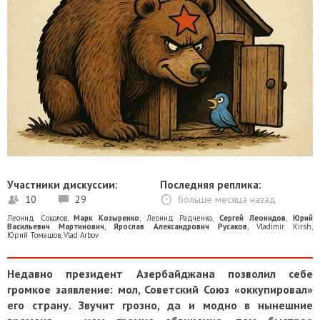
Участники дискуссии:
Последняя реплика:
10
29
больше месяца назад
Леонид Соколов
,
Марк Козыренко
,
Леонид Радченко
,
Сергей Леонидов
,
Юрий
Васильевич Мартинович
,
Ярослав Александрович Русаков
,
Vladimir Kirsh
,
Юрий Томашов
,
Vlad Arbov
Недавно президент Азербайджана позволил себе
громкое заявление: мол, Советский Союз «оккупировал»
его страну. Звучит грозно, да и модно в нынешние