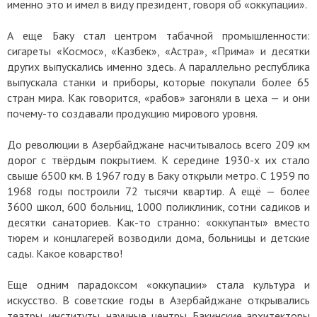
именно это и имел в виду президент, говоря об «оккупации».
А еще Баку стал центром табачной промышленности:
сигареты «Космос», «Казбек», «Астра», «Прима» и десятки
других выпускались именно здесь. А параллельно республика
выпускала станки и приборы, которые покупали более 65
стран мира. Как говорится, «рабов» загоняли в цеха — и они
почему-то создавали продукцию мирового уровня.
До революции в Азербайджане насчитывалось всего 209 км
дорог с твёрдым покрытием. К середине 1930-х их стало
свыше 6500 км. В 1967 году в Баку открыли метро. С 1959 по
1968 годы построили 72 тысячи квартир. А ещё — более
3600 школ, 600 больниц, 1000 поликлиник, сотни садиков и
десятки санаториев. Как-то странно: «оккупанты» вместо
тюрем и концлагерей возводили дома, больницы и детские
сады. Какое коварство!
Еще одним парадоксом «оккупации» стала культура и
искусство. В советские годы в Азербайджане открывались
театры, институты, научные центры. Бакинские архитекторы