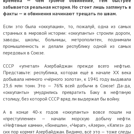
времена — чем громче обвинение, тем быстрее
забывается реальная история. Но стоит лишь заглянуть в
факты — и обвинения начинают трещать по швам.
Если это была «оккупация», то, пожалуй, одна из самых
странных в мировой истории: «оккупанты» строили дороги,
заводы, школы, больницы, метрополитен, поднимали
промышленность и делали республику одной из самых
передовых в Союзе.
СССР «угнетал» Азербайджан прежде всего нефтью.
Представьте: республика, которая ещё в начале XX века
добывала немного «чёрного золота», к 1941 году выдавала
23,6 млн тонн. Это — 76% всей добычи в Союзе! Да-да,
«оккупанты» умудрились превратить Баку в нефтяную
столицу, без которой СССР вряд ли выдержал бы войну.
А в конце 40-х годов «оккупанты» вовсе пошли на
«преступление» — начали морскую добычу нефти.
«Нефтяные камни», «Гюнешли», «Чираг», «Азери», «Кяпез» до
сих пор кормят Азербайджан. Видимо, всё это — тоже следы