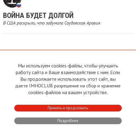
ВОЙНА БУДЕТ ДОЛГОЙ
В США раскрыли, что задумала Саудовская Аравия
Мы используем cookies-файлы, чтобы улучшить
О сайте
Прямая связь с
Председателем
работу сайта и Ваше взаимодействие с ним. Если
Устав
Вы продолжаете использовать этот сайт, вы
Прямая связь c членами клуба
Условия пользования
даете IMHOCLUB разрешение на сбор и хранение
Реклама
Политика конфиденциальности
cookies-файлов на вашем устройстве.
Контакты
Copyright © 2011 - 2026 Imho
Принять и продолжить
Club
Подробнее
Developed by:
CRA