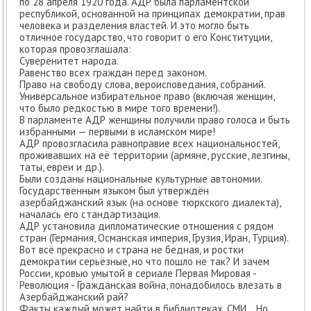
по 28 апреля 1920 года. АДР была парламентской
республикой, основанной на принципах демократии, прав
человека и разделения властей. И это могло быть
отличное государство, что говорит о его Конституции,
которая провозглашала:
Суверенитет народа.
Равенство всех граждан перед законом.
Право на свободу слова, вероисповедания, собраний.
Универсальное избирательное право (включая женщин,
что было редкостью в мире того времени!).
В парламенте АДР женщины получили право голоса и быть
избранными — первыми в исламском мире!
АДР провозгласила равноправие всех национальностей,
проживавших на её территории (армяне, русские, лезгины,
таты, евреи и др.).
Были созданы национальные культурные автономии.
Государственным языком был утверждён
азербайджанский язык (на основе тюркского диалекта),
началась его стандартизация.
АДР установила дипломатические отношения с рядом
стран (Германия, Османская империя, Грузия, Иран, Турция).
Вот всё прекрасно и страна не бедная, и ростки
демократии серьёзные, но что пошло не так? И зачем
России, кровью умытой в сериале Первая Мировая -
Революция - Гражданская война, понадобилось влезать в
Азербайджанский рай?
Факты каждый может найти в библиотеках, СМИ... Но