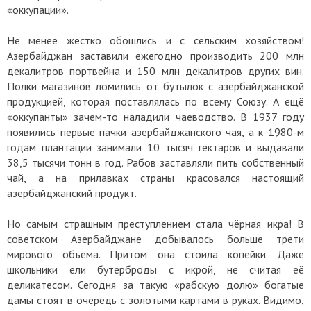
«оккупации».
Не менее жестко обошлись и с сельским хозяйством!
Азербайджан заставили ежегодно производить 200 млн
декалитров портвейна и 150 млн декалитров других вин.
Полки магазинов ломились от бутылок с азербайджанской
продукцией, которая поставлялась по всему Союзу. А ещё
«оккупанты» зачем-то наладили чаеводство. В 1937 году
появились первые пачки азербайджанского чая, а к 1980-м
годам плантации занимали 10 тысяч гектаров и выдавали
38,5 тысячи тонн в год. Рабов заставляли пить собственный
чай, а на прилавках страны красовался настоящий
азербайджанский продукт.
Но самым страшным преступлением стала чёрная икра! В
советском Азербайджане добывалось больше трети
мирового объёма. Притом она стоила копейки. Даже
школьники ели бутерброды с икрой, не считая её
деликатесом. Сегодня за такую «рабскую долю» богатые
дамы стоят в очередь с золотыми картами в руках. Видимо,