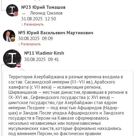
№23
Юрий Томашов
→
Леонид Соколов
31.08.2025
12:50
↓
Развернуть
№5
Юрий Васильевич Мартинович
30.08.2025
09:09
↓
Развернуть
№11
Vladimir Kirsh
30.08.2025
09:41
Территория Азербайджана в разные времена входила в
состав: Сасанидской империи (III–VII вв.), Арабского
халифата (с VII века) — исламизация региона,
Ширваншахов — местная династия, правившая в регионе в
IX–XVI вв., Сефевидского государства (с XVI века) —
шиитское государство, где Азербайджан стал ядром
империи. Позднее — под властью Афшаридов (Надир-
шах) и Зандов. После упадка Афшаридского и Зандского
государств в Персии на Кавказе сформировалось
несколько независимых или полунезависимых
мусульманских ханств, которые формально находились
под влиянием Персии, но фактически правили