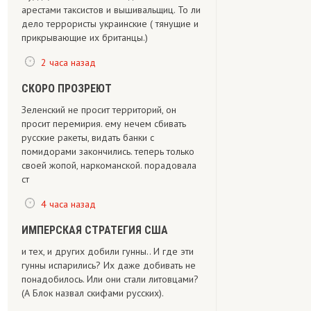
арестами таксистов и вышивальщиц. То ли
дело террористы украинские ( тянущие и
прикрывающие их британцы.)
2 часа назад
СКОРО ПРОЗРЕЮТ
Зеленский не просит территорий, он
просит перемирия. ему нечем сбивать
русские ракеты, видать банки с
помидорами закончились. теперь только
своей жопой, наркоманской. порадовала
ст
4 часа назад
ИМПЕРСКАЯ СТРАТЕГИЯ США
и тех, и других добили гунны.. И где эти
гунны испарились? Их даже добивать не
понадобилось. Или они стали литовцами?
(А Блок назвал скифами русских).