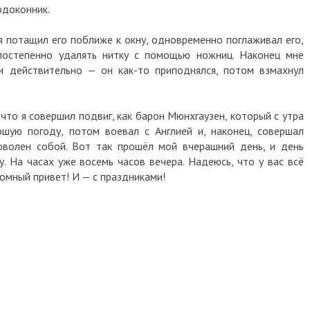
подоконник.
 я потащил его поближе к окну, одновременно поглаживал его,
постепенно удалять нитку с помощью ножниц. Наконец мне
 и действительно — он как-то приподнялся, потом взмахнул
 что я совершил подвиг, как барон Мюнхгаузен, который с утра
ошую погоду, потом воевал с Англией и, наконец, совершал
доволен собой. Вот так прошёл мой вчерашний день, и день
. На часах уже восемь часов вечера. Надеюсь, что у вас всё
мный привет! И — с праздниками!