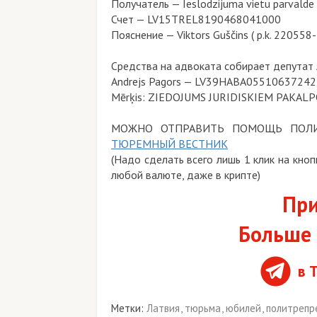
Получатель — Ieslodzijuma vietu parvalde
Счет — LV15TREL8190468041000
Пояснение — Viktors Guščins ( p.k. 220558
Средства на адвоката собирает депутат 
Andrejs Pagors — LV39HABA0551063724
Mērķis: ZIEDOJUMS JURIDISKIEM PAKA
МОЖНО ОТПРАВИТЬ ПОМОЩЬ ПОЛИ
ТЮРЕМНЫЙ ВЕСТНИК
(Надо сделать всего лишь 1 клик на кн
любой валюте, даже в крипте)
При
Больше 
в 
Метки:
Латвия
,
тюрьма
,
юбилей
,
политрепр