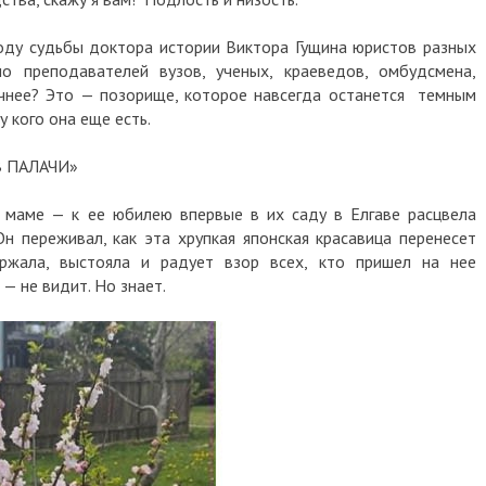
оду судьбы доктора истории Виктора Гущина юристов разных
шо преподавателей вузов, ученых, краеведов, омбудсмена,
чнее? Это — позорище, которое навсегда останется темным
 у кого она еще есть.
 ПАЛАЧИ»
 маме — к ее юбилею впервые в их саду в Елгаве расцвела
н переживал, как эта хрупкая японская красавица перенесет
ржала, выстояла и радует взор всех, кто пришел на нее
 — не видит. Но знает.