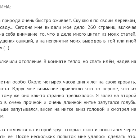
ИНА:
а природа очень быстро оживает. Скучаю я по своим деревьям,
 саду… Сегодня мне выдали мое дело. 260 страниц, включая
на себя внимание то, что в деле много цитат из моих статей.
рушения санкций, а на неприятии моих выводов в той или иной
я (…)
ключили отопление. В комнате тепло, но спать идём, надев на
етил особо. Около четырёх часов дня я лёг на свою кровать,
кста. Вдруг моё внимание привлекло что-то чёрное, что из
 тому же оно как-то странно трепыхалось. Я залез на второй
о в очень прочной и очень длинной нитке запутался голубь.
ше запутывался, висел на нитке вниз головой и смотрел на
ом.
аз поднялся на второй ярус, открыл окно и попытался через
ть её. После нескольких попыток мне удалось сделать это.