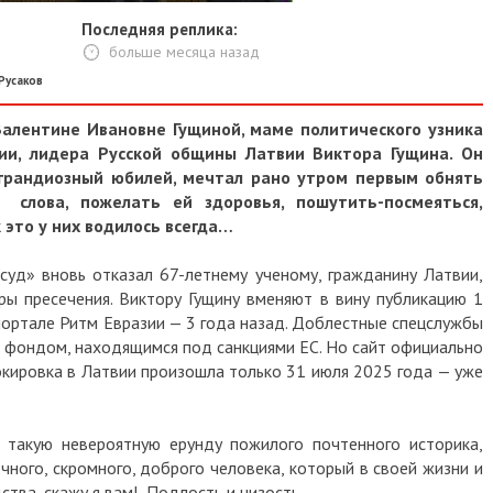
Последняя реплика:
больше месяца назад
Русаков
Валентине Ивановне Гущиной, маме политического узника
рии, лидера Русской общины Латвии Виктора Гущина. Он
 грандиозный юбилей, мечтал рано утром первым обнять
 слова, пожелать ей здоровья, пошутить-посмеяться,
 это у них водилось всегда…
уд» вновь отказал 67-летнему ученому, гражданину Латвии,
ы пресечения. Виктору Гущину вменяют в вину публикацию 1
портале Ритм Евразии — 3 года назад. Доблестные спецслужбы
 с фондом, находящимся под санкциями ЕС. Но сайт официально
локировка в Латвии произошла только 31 июля 2025 года — уже
 такую невероятную ерунду пожилого почтенного историка,
чного, скромного, доброго человека, который в своей жизни и
ства, скажу я вам! Подлость и низость.