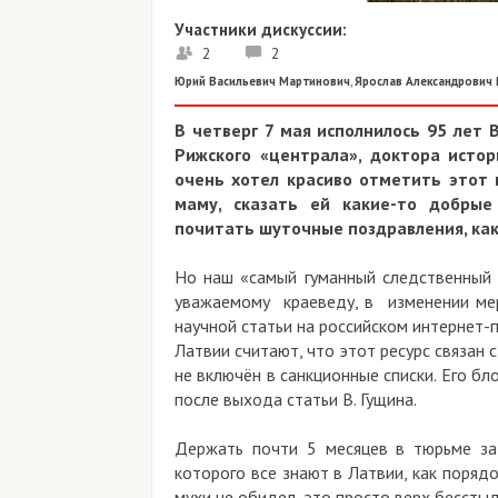
Участники дискуссии:
2
2
Юрий Васильевич Мартинович
,
Ярослав Александрович 
В четверг 7 мая исполнилось 95 лет 
Рижского «централа», доктора исто
очень хотел красиво отметить этот
маму, сказать ей какие-то добрые
почитать шуточные поздравления, как
Но наш «самый гуманный следственный с
уважаемому краеведу, в изменении мер
научной статьи на российском интернет-
Латвии считают, что этот ресурс связан
не включён в санкционные списки. Его б
после выхода статьи В. Гущина.
Держать почти 5 месяцев в тюрьме за
которого все знают в Латвии, как порядо
мухи не обидел, это просто верх бесстыд