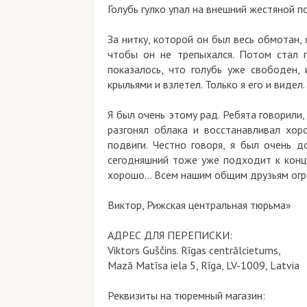
Голубь гулко упал на внешний жестяной 
За нитку, которой он был весь обмотан,
чтобы он не трепыхался. Потом стал 
показалось, что голубь уже свободен,
крыльями и взлетел. Только я его и видел.
Я был очень этому рад. Ребята говорили,
разгонял облака и восстанавливал хор
подвиги. Честно говоря, я был очень 
сегодняшний тоже уже подходит к концу
хорошо… Всем нашим общим друзьям огро
Виктор, Рижская центральная тюрьма»
АДРЕС ДЛЯ ПЕРЕПИСКИ:
Viktors Guščins. Rīgas centrālcietums,
Mazā Matīsa iela 5, Rīga, LV-1009, Latvia
Реквизиты на тюремный магазин: